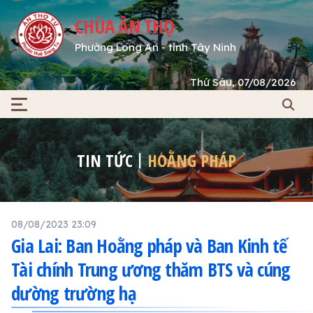
CHÙA ÂN THỌ
Phường Long An - tỉnh Tây Ninh
Thứ Sáu, 07/08/2026
TIN TỨC
HOẰNG PHÁP
08/08/2023 23:09
Gia Lai: Ban Hoằng pháp và Ban Kinh tế
Tài chính Trung ương thăm BTS và cúng
dường trường hạ