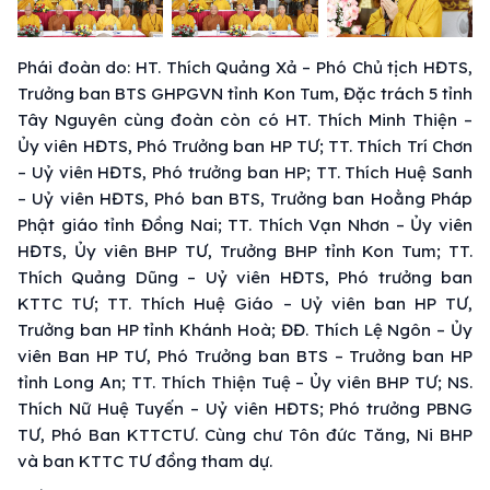
Phái đoàn do: HT. Thích Quảng Xả – Phó Chủ tịch HĐTS,
Trưởng ban BTS GHPGVN tỉnh Kon Tum, Đặc trách 5 tỉnh
Tây Nguyên cùng đoàn còn có HT. Thích Minh Thiện –
Ủy viên HĐTS, Phó Trưởng ban HP TƯ; TT. Thích Trí Chơn
– Uỷ viên HĐTS, Phó trưởng ban HP; TT. Thích Huệ Sanh
– Uỷ viên HĐTS, Phó ban BTS, Trưởng ban Hoằng Pháp
Phật giáo tỉnh Đồng Nai; TT. Thích Vạn Nhơn – Ủy viên
HĐTS, Ủy viên BHP TƯ, Trưởng BHP tỉnh Kon Tum; TT.
Thích Quảng Dũng – Uỷ viên HĐTS, Phó trưởng ban
KTTC TƯ; TT. Thích Huệ Giáo – Uỷ viên ban HP TƯ,
Trưởng ban HP tỉnh Khánh Hoà; ĐĐ. Thích Lệ Ngôn – Ủy
viên Ban HP TƯ, Phó Trưởng ban BTS – Trưởng ban HP
tỉnh Long An; TT. Thích Thiện Tuệ – Ủy viên BHP TƯ; NS.
Thích Nữ Huệ Tuyến – Uỷ viên HĐTS; Phó trưởng PBNG
TƯ, Phó Ban KTTCTƯ. Cùng chư Tôn đức Tăng, Ni BHP
và ban KTTC TƯ đồng tham dự.