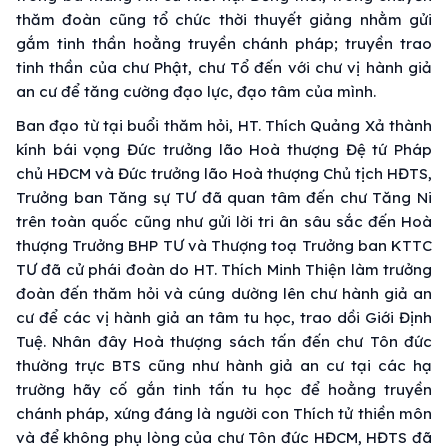
thăm đoàn cũng tổ chức thời thuyết giảng nhằm gửi
gắm tinh thần hoằng truyền chánh pháp; truyền trao
tinh thần của chư Phật, chư Tổ đến với chư vị hành giả
an cư để tăng cường đạo lực, đạo tâm của mình.
Ban đạo từ tại buổi thăm hỏi, HT. Thích Quảng Xả thành
kính bái vọng Đức trưởng lão Hoà thượng Đệ tứ Pháp
chủ HĐCM và Đức trưởng lão Hoà thượng Chủ tịch HĐTS,
Trưởng ban Tăng sự TƯ đã quan tâm đến chư Tăng Ni
trên toàn quốc cũng như gửi lời tri ân sâu sắc đến Hoà
thượng Trưởng BHP TƯ và Thượng toạ Trưởng ban KTTC
TƯ đã cử phái đoàn do HT. Thích Minh Thiện làm trưởng
đoàn đến thăm hỏi và cúng dường lên chư hành giả an
cư để các vị hành giả an tâm tu học, trao dồi Giới Định
Tuệ. Nhân đây Hoà thượng sách tấn đến chư Tôn đức
thường trực BTS cũng như hành giả an cư tại các hạ
trường hãy cố gắn tinh tấn tu học để hoằng truyền
chánh pháp, xứng đáng là người con Thích tử thiền môn
và để không phụ lòng của chư Tôn đức HĐCM, HĐTS đã