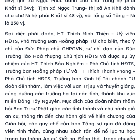
65vị;Tịnh xá Ngọc Phúc dành cho chư Tăng hệ phái
Khất sĩ 34vị; Tịnh xá Ngọc Trung- thị xã An Khê dành
cho chư Ni hệ phái Khất sĩ 48 vị), với tổng số Tăng – Ni
là 258 vị.
Đại diện phái đoàn, HT. Thích Minh Thiện – Uỷ viên
HĐTS, Phó trưởng Ban Hoằng pháp TƯ cho biết, theo ý
chỉ của Đức Pháp chủ GHPGVN, sự chỉ đạo của Đức
Trưởng lão Hoà thượng Chủ tịch HĐTS và được sự ủy
nhiệm của HT. Thích Bảo Nghiêm – Phó Chủ tịch HĐTS,
Trưởng ban Hoằng pháp TƯ và TT. Thích Thanh Phong –
Phó Chủ tịch HĐTS, Trưởng ban Kinh tế Tài chánh TƯ
đoàn đến thăm, làm việc với Ban Trị sự và thuyết giảng,
cúng dường các trường hạ tại các tỉnh, thành khu vực
miền Đông Tây Nguyên. Mục đích của đoàn nhằm thăm
hỏi Ban Trị sự Phật giáo các tỉnh thành và chư hành giả
an cư, thông tin đến chư hành giả về hiến chương của
Giáo hội, các quy chế của ban Tăng sự qua đó động
viên tinh thần, cùng nhau sách tấn để nổ lực tu học
trong ba tháng An cư Kiết hạ. Đồng thời, trong chuyến