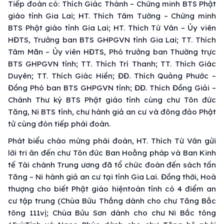
Tiếp đoàn có: Thích Giác Thành – Chứng minh BTS Phật
giáo tỉnh Gia Lai; HT. Thích Tâm Tường – Chứng minh
BTS Phật giáo tỉnh Gia Lai; HT. Thích Từ Vân – Ủy viên
HĐTS, Trưởng ban BTS GHPGVN tỉnh Gia Lai; TT. Thích
Tâm Mãn – Ủy viên HĐTS, Phó trưởng ban Thường trực
BTS GHPGVN tỉnh; TT. Thích Trí Thanh; TT. Thích Giác
Duyên; TT. Thích Giác Hiền; ĐĐ. Thích Quảng Phước –
Đồng Phó ban BTS GHPGVN tỉnh; ĐĐ. Thích Đồng Giải –
Chánh Thư ký BTS Phật giáo tỉnh cùng chư Tôn đức
Tăng, Ni BTS tỉnh, chư hành giả an cư và đông đảo Phật
tử cùng đón tiếp phái đoàn.
Phát biểu chào mừng phái đoàn, HT. Thích Từ Vân gửi
lời tri ân đến chư Tôn đức Ban Hoằng pháp và Ban Kinh
tế Tài chánh Trung ương đã tổ chức đoàn đến sách tấn
Tăng – Ni hành giả an cư tại tỉnh Gia Lai. Đồng thời, Hoà
thượng cho biết Phật giáo hiệntoàn tỉnh có 4 điểm an
cư tập trung (Chùa Bửu Thắng dành cho chư Tăng Bắc
tông 111vị; Chùa Bửu Sơn dành cho chư Ni Bắc tông