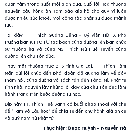
quan tâm trong suốt thời gian qua. Cuối lời Hoà thượng
nguyện cầu hồng ân Tam bảo gia hộ cho quý vị luôn
được nhiều sức khoẻ, mọi công tác phật sự được thành
tựu.
Tại đây, TT. Thích Quảng Dũng – Uỷ viên HĐTS, Phó
trưởng ban KTTC TƯ tác bạch cúng dường lên ban chức
sự trường hạ và cùng NS. Thích Nữ Huệ Tuyến cúng
dường lên chư Tôn đức.
Thay mặt thường trực BTS tỉnh Gia Lai, TT. Thích Tâm
Mãn gửi lời chúc đến phái đoàn đã quang lâm về đây
thăm hỏi, cúng dường và sách tấn đến Tăng, Ni, Phật tử
tỉnh nhà, nguyện lấy những lời dạy của chư Tôn đức làm
hành trang trên bước đường tu học.
Dịp này TT. Thích Huệ Sanh có buổi pháp thoại với chủ
đề “Tam Vô Lậu học” để chia sẻ đến chư hành giả an cư
và quý nam nữ Phật tử.
Thực hiện: Được Huỳnh – Nguyễn Hà