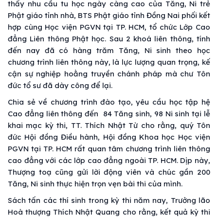
thấy nhu cầu tu học ngày càng cao của Tăng, Ni trẻ
Phật giáo tỉnh nhà, BTS Phật giáo tỉnh Đồng Nai phối kết
hợp cùng Học viện PGVN tại TP. HCM, tổ chức Lớp Cao
đẳng Liên thông Phật học. Sau 2 khoá liên thông, tính
đến nay đã có hàng trăm Tăng, Ni sinh theo học
chương trình liên thông này, là lực lượng quan trọng, kế
cận sự nghiệp hoằng truyền chánh pháp mà chư Tôn
đức tổ sư đã dày công để lại.
Chia sẻ về chương trình đào tạo, yêu cầu học tập hệ
Cao đẳng liên thông đến 84 Tăng sinh, 98 Ni sinh tại lễ
khai mạc kỳ thi, TT. Thích Nhật Từ cho rằng, quý Tôn
đức Hội đồng Điều hành, Hội đồng Khoa học Học viện
PGVN tại TP. HCM rất quan tâm chương trình liên thông
cao đẳng với các lớp cao đẳng ngoài TP. HCM. Dịp này,
Thượng toạ cũng gửi lời động viên và chúc gần 200
Tăng, Ni sinh thực hiện trọn vẹn bài thi của mình.
Sách tấn các thí sinh trong kỳ thi năm nay, Trưởng lão
Hoà thượng Thích Nhật Quang cho rằng, kết quả kỳ thi