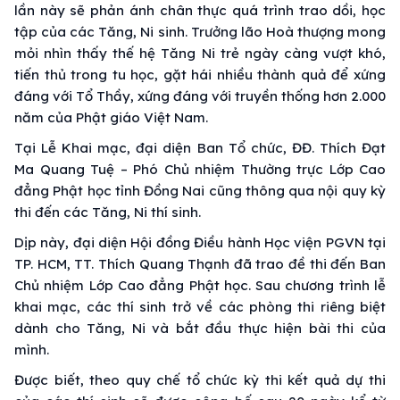
lần này sẽ phản ánh chân thực quá trình trao dồi, học
tập của các Tăng, Ni sinh. Trưởng lão Hoà thượng mong
mỏi nhìn thấy thế hệ Tăng Ni trẻ ngày càng vượt khó,
tiến thủ trong tu học, gặt hái nhiều thành quả để xứng
đáng với Tổ Thầy, xứng đáng với truyền thống hơn 2.000
năm của Phật giáo Việt Nam.
Tại Lễ Khai mạc, đại diện Ban Tổ chức, ĐĐ. Thích Đạt
Ma Quang Tuệ – Phó Chủ nhiệm Thường trực Lớp Cao
đẳng Phật học tỉnh Đồng Nai cũng thông qua nội quy kỳ
thi đến các Tăng, Ni thí sinh.
Dịp này, đại diện Hội đồng Điều hành Học viện PGVN tại
TP. HCM, TT. Thích Quang Thạnh đã trao đề thi đến Ban
Chủ nhiệm Lớp Cao đẳng Phật học. Sau chương trình lễ
khai mạc, các thí sinh trở về các phòng thi riêng biệt
dành cho Tăng, Ni và bắt đầu thực hiện bài thi của
mình.
Được biết, theo quy chế tổ chức kỳ thi kết quả dự thi