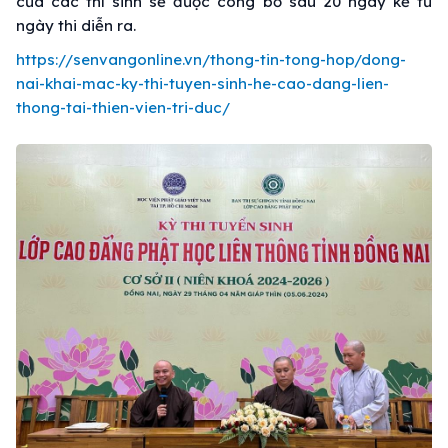
của các thí sinh sẽ được công bố sau 20 ngày kể từ
ngày thi diễn ra.
https://senvangonline.vn/thong-tin-tong-hop/dong-
nai-khai-mac-ky-thi-tuyen-sinh-he-cao-dang-lien-
thong-tai-thien-vien-tri-duc/