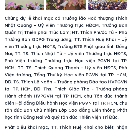
Chứng dự lễ khai mạc có Trưởng lão Hoà thượng Thích
Nhật Quang – Uỷ viên Thường trực HĐCM, Trưởng Ban
Quản trị Thiền phái Trúc Lâm; HT. Thích Phước Tú – Phó
Trưởng Ban GDPG Trung ương; TT. Thích Huệ Khai – Uỷ
viên Thường trực HĐTS, Trưởng BTS Phật giáo tỉnh Đồng
Nai; TT. TS. Thích Nhật Từ – Uỷ viên Thường trực HĐTS,
Phó Viện trưởng Thường trực Học viện PGVN tại TP.
HCM; TT. TS. Thích Quang Thạnh – Uỷ viên HĐTS, Phó
Viện trưởng, Tổng Thư ký Học viện PGVN tại TP. HCM,
ĐĐ. TS. Thích Lệ Ngôn – Trưởng phòng Đào tạo HVPGVN
tại TP. HCM, ĐĐ. Ths. Thích Giác Thọ – Trưởng phòng
Hành chánh HVPGVN tại TP. HCM, chư Tôn đức thành
diên Hội đồng Điều hành Học viện PGVN tại TP. HCM, chư
tôn đức Ban Chủ nhiệm Lớp Cao đẳng Liên thông Phật
học tỉnh Đồng Nai và quý tôn đức Thiền viện Trí Đức.
Phát biểu khai mạc, TT. Thích Huệ Khai cho biết, nhận