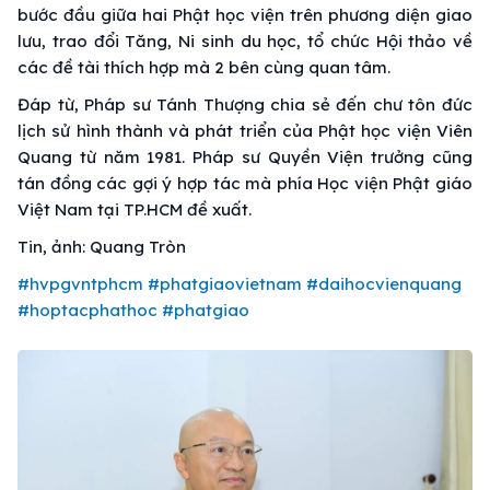
bước đầu giữa hai Phật học viện trên phương diện giao
lưu, trao đổi Tăng, Ni sinh du học, tổ chức Hội thảo về
các đề tài thích hợp mà 2 bên cùng quan tâm.
Đáp từ, Pháp sư Tánh Thượng chia sẻ đến chư tôn đức
lịch sử hình thành và phát triển của Phật học viện Viên
Quang từ năm 1981. Pháp sư Quyền Viện trưởng cũng
tán đồng các gợi ý hợp tác mà phía Học viện Phật giáo
Việt Nam tại TP.HCM đề xuất.
Tin, ảnh: Quang Tròn
#hvpgvntphcm
#phatgiaovietnam
#daihocvienquang
#hoptacphathoc
#phatgiao