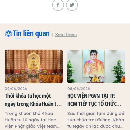
Tin liên quan
Xem thêm
09/06/2026
08/06/2026
Thời khóa tu học một
HỌC VIỆN PGVN TẠI TP.
ngày trong Khóa Huân tu
HCM TIẾP TỤC TỔ CHỨC
10 ngày tại Học viện Phật
KHÓA TU NGÀY AN LẠC
Trong khuôn khổ Khóa
Sau thời gian tạm dừng để
giáo Việt Nam TP.HCM
Huân tu 10 ngày tại Học
sửa chữa trai đường. Khóa
viện Phật giáo Việt Nam
tu Ngày an lạc được chư