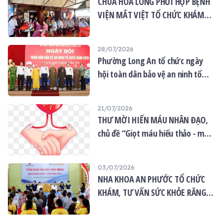
CHÙA HÒA LONG PHỐI HỢP BỆNH
VIỆN MẮT VIỆT TỔ CHỨC KHÁM
MẮT MIỄN PHÍ CHO 120 NGƯỜI
DÂN
28/07/2026
Phường Long An tổ chức ngày
hội toàn dân bảo vệ an ninh tổ
quốc năm 2026
21/07/2026
THƯ MỜI HIẾN MÁU NHÂN ĐẠO,
chủ đề “Giọt máu hiếu thảo - mùa
Vu lan”
03/07/2026
NHA KHOA AN PHƯỚC TỔ CHỨC
KHÁM, TƯ VẤN SỨC KHỎE RĂNG
MIỆNG MIỄN PHÍ TẠI CHÙA ÂN
THỌ