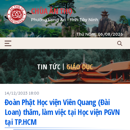
CHÙA ÂN THỌ
Phường Long An - tỉnh Tây Ninh
Thứ Năm, 06/08/2026
TIN TỨC
GIÁO DỤC
14/12/2023 18:00
Đoàn Phật Học viện Viên Quang (Đài
Loan) thăm, làm việc tại Học viện PGVN
tại TP.HCM