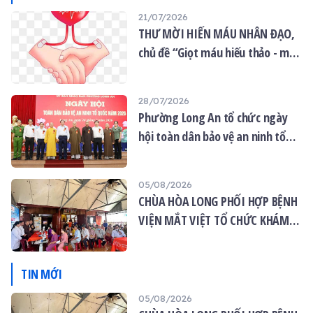
21/07/2026
THƯ MỜI HIẾN MÁU NHÂN ĐẠO,
chủ đề “Giọt máu hiếu thảo - mùa
Vu lan”
28/07/2026
Phường Long An tổ chức ngày
hội toàn dân bảo vệ an ninh tổ
quốc năm 2026
05/08/2026
CHÙA HÒA LONG PHỐI HỢP BỆNH
VIỆN MẮT VIỆT TỔ CHỨC KHÁM
MẮT MIỄN PHÍ CHO 120 NGƯỜI
DÂN
TIN MỚI
05/08/2026