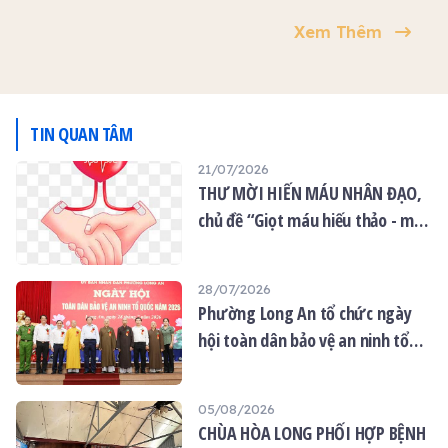
Phật tử khiếm thị, người
GHPGVN tỉnh Tây Ninh,
GHPGVN tỉnh Tây Ninh,
Xem Thêm
khuyết tật có hoàn cảnh
Trưởng phòng Đào tạo
Trưởng phòng Đào tạo
khó khăn.
Học viện Phật giáo Việt
Học viện Phật giáo Việt
Nam TP.HCM thuyết giảng
Nam TP.HCM thuyết giảng
tại trường hạ tổ đình Kim
tại trường hạ tịnh xá Ngọc
Cang.
Tâm.
TIN QUAN TÂM
21/07/2026
THƯ MỜI HIẾN MÁU NHÂN ĐẠO,
chủ đề “Giọt máu hiếu thảo - mùa
Vu lan”
28/07/2026
Phường Long An tổ chức ngày
hội toàn dân bảo vệ an ninh tổ
quốc năm 2026
05/08/2026
CHÙA HÒA LONG PHỐI HỢP BỆNH