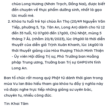
chùa Long Hương (Nhơn Trạch, Đồng Nai), được biết
đến chuyên về thực phẩm dưỡng sinh, nhất là gạo
lức muối mè.
Khóa tu tuổi trẻ tại chùa Ân Thọ (20/49 Nguyễn Văn
Tiếp, phường 5, Tp. Tân An, Long An) dành cho từ 12
đến 35 tuổi, từ 07g00 đến 17g00, Chủ Nhật, mùng 5
tháng 7 ÂL (nhằm 20/8/2023), lúc 09g00 là thời diễn
thuyết của diễn giả Trịnh Xuân Khanh, lúc 14g00 là
thời thuyết giảng của Hòa thượng Thích Minh Thiện
- Ủy viên Hội đồng Trị sự, Phó Trưởng ban Hoằng
pháp Trung ương, Trưởng ban Trị sự GHPGVN tỉnh
Long An.
Ban tổ chức rất mong quý Phật tử dành thời gian trong
mùa Vu lan Báo hiếu tham gia khóa tu đầy ý nghĩa này
và được nghe trực tiếp những giảng sư uyên bác,
chuyên tu, nhiều công đức.
Tin: Khai Tâm