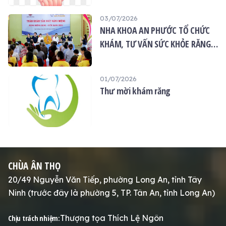
03/07/2026
NHA KHOA AN PHƯỚC TỔ CHỨC
KHÁM, TƯ VẤN SỨC KHỎE RĂNG
MIỆNG MIỄN PHÍ TẠI CHÙA ÂN
THỌ
01/07/2026
Thư mời khám răng
CHÙA ÂN THỌ
20/49 Nguyễn Văn Tiếp, phường Long An, tỉnh Tây
Ninh (trước đây là phường 5, TP. Tân An, tỉnh Long An)
Thượng tọa Thích Lệ Ngôn
Chịu trách nhiệm: