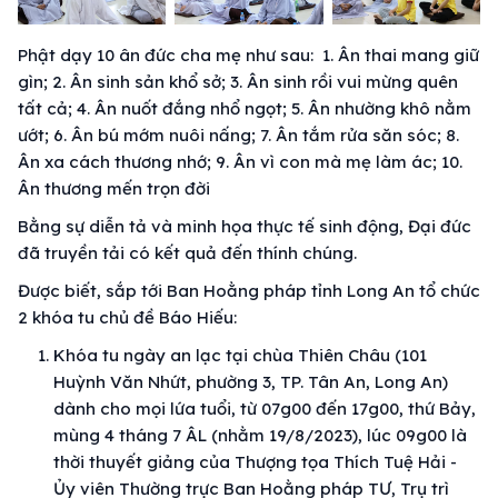
Phật dạy 10 ân đức cha mẹ như sau: 1. Ân thai mang giữ
gìn; 2. Ân sinh sản khổ sở; 3. Ân sinh rồi vui mừng quên
tất cả; 4. Ân nuốt đắng nhổ ngọt; 5. Ân nhường khô nằm
ướt; 6. Ân bú mớm nuôi nấng; 7. Ân tắm rửa săn sóc; 8.
Ân xa cách thương nhớ; 9. Ân vì con mà mẹ làm ác; 10.
Ân thương mến trọn đời
Bằng sự diễn tả và minh họa thực tế sinh động, Đại đức
đã truyền tải có kết quả đến thính chúng.
Được biết, sắp tới Ban Hoằng pháp tỉnh Long An tổ chức
2 khóa tu chủ đề Báo Hiếu:
Khóa tu ngày an lạc tại chùa Thiên Châu (101
Huỳnh Văn Nhứt, phường 3, TP. Tân An, Long An)
dành cho mọi lứa tuổi, từ 07g00 đến 17g00, thứ Bảy,
mùng 4 tháng 7 ÂL (nhằm 19/8/2023), lúc 09g00 là
thời thuyết giảng của Thượng tọa Thích Tuệ Hải -
Ủy viên Thường trực Ban Hoằng pháp TƯ, Trụ trì