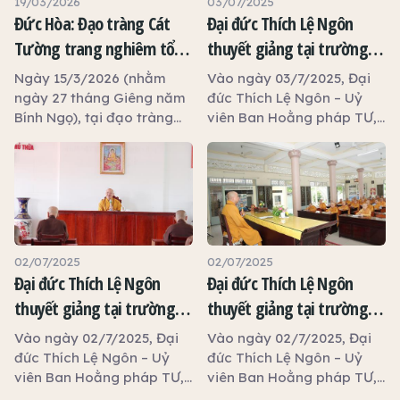
19/03/2026
03/07/2025
Đức Hòa: Đạo tràng Cát
Đại đức Thích Lệ Ngôn
Tường trang nghiêm tổ
thuyết giảng tại trường
chức đàn Dược Sư thất
hạ tổ đình Tôn Thạnh
Ngày 15/3/2026 (nhằm
Vào ngày 03/7/2025, Đại
châu, khai giảng khóa tu
ngày 27 tháng Giêng năm
đức Thích Lệ Ngôn – Uỷ
Bính Ngọ), tại đạo tràng
viên Ban Hoằng pháp TƯ,
An Lạc và trao 100 phần
Cát Tường, tỉnh Tây Ninh,
Phó Trưởng ban Trị sự
quà từ thiện
dưới sự hướng dẫn của Sư
GHPGVN tỉnh Tây Ninh,
cô Thích Nữ Liên Thảo –
Trưởng phòng Đào tạo
Ủy viên Thường trực Ban
Học viện Phật giáo Việt
Văn hóa Trung ương, Ủy
Nam TP.HCM thuyết giảng
viên Ban Giáo dục Phật
tại trường hạ tổ đình Tôn
giáo Trung ương, đại diện
Thạnh.
02/07/2025
02/07/2025
đạo tràng Cát Tường đã
Đại đức Thích Lệ Ngôn
Đại đức Thích Lệ Ngôn
trang nghiêm tổ chức
thuyết giảng tại trường
thuyết giảng tại trường
pháp hội đàn Dược Sư thất
hạ tổ đình Kim Cang
hạ tịnh xá Ngọc Tâm
châu, lễ tạ đàn viên mãn,
Vào ngày 02/7/2025, Đại
Vào ngày 02/7/2025, Đại
đồng thời khai giảng khóa
đức Thích Lệ Ngôn – Uỷ
đức Thích Lệ Ngôn – Uỷ
tu An Lạc và trao tặng 100
viên Ban Hoằng pháp TƯ,
viên Ban Hoằng pháp TƯ,
phần quà từ thiện đến các
Phó Trưởng ban Trị sự
Phó Trưởng ban Trị sự