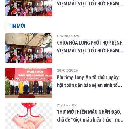
VIỆN MẮT VIỆT TỔ CHỨC KHÁM
MẮT MIỄN PHÍ CHO 120 NGƯỜI
DÂN
TIN MỚI
05/08/2026
CHÙA HÒA LONG PHỐI HỢP BỆNH
VIỆN MẮT VIỆT TỔ CHỨC KHÁM
MẮT MIỄN PHÍ CHO 120 NGƯỜI
DÂN
28/07/2026
Phường Long An tổ chức ngày
hội toàn dân bảo vệ an ninh tổ
quốc năm 2026
21/07/2026
THƯ MỜI HIẾN MÁU NHÂN ĐẠO,
chủ đề “Giọt máu hiếu thảo - mùa
Vu lan”