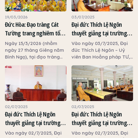
19/03/2026
03/07/2025
Đức Hòa: Đạo tràng Cát
Đại đức Thích Lệ Ngôn
Tường trang nghiêm tổ
thuyết giảng tại trường
chức đàn Dược Sư thất
hạ tổ đình Tôn Thạnh
Ngày 15/3/2026 (nhằm
Vào ngày 03/7/2025, Đại
châu, khai giảng khóa tu
ngày 27 tháng Giêng năm
đức Thích Lệ Ngôn – Uỷ
Bính Ngọ), tại đạo tràng
viên Ban Hoằng pháp TƯ,
An Lạc và trao 100 phần
Cát Tường, tỉnh Tây Ninh,
Phó Trưởng ban Trị sự
quà từ thiện
dưới sự hướng dẫn của Sư
GHPGVN tỉnh Tây Ninh,
cô Thích Nữ Liên Thảo –
Trưởng phòng Đào tạo
Ủy viên Thường trực Ban
Học viện Phật giáo Việt
Văn hóa Trung ương, Ủy
Nam TP.HCM thuyết giảng
viên Ban Giáo dục Phật
tại trường hạ tổ đình Tôn
giáo Trung ương, đại diện
Thạnh.
02/07/2025
02/07/2025
đạo tràng Cát Tường đã
Đại đức Thích Lệ Ngôn
Đại đức Thích Lệ Ngôn
trang nghiêm tổ chức
thuyết giảng tại trường
thuyết giảng tại trường
pháp hội đàn Dược Sư thất
hạ tổ đình Kim Cang
hạ tịnh xá Ngọc Tâm
châu, lễ tạ đàn viên mãn,
Vào ngày 02/7/2025, Đại
Vào ngày 02/7/2025, Đại