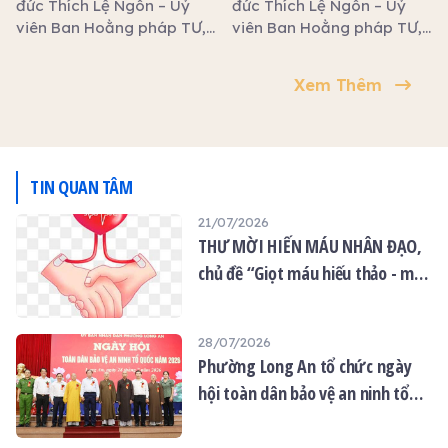
đồng thời khai giảng khóa
đức Thích Lệ Ngôn – Uỷ
đức Thích Lệ Ngôn – Uỷ
tu An Lạc và trao tặng 100
viên Ban Hoằng pháp TƯ,
viên Ban Hoằng pháp TƯ,
phần quà từ thiện đến các
Phó Trưởng ban Trị sự
Phó Trưởng ban Trị sự
Phật tử khiếm thị, người
GHPGVN tỉnh Tây Ninh,
GHPGVN tỉnh Tây Ninh,
Xem Thêm
khuyết tật có hoàn cảnh
Trưởng phòng Đào tạo
Trưởng phòng Đào tạo
khó khăn.
Học viện Phật giáo Việt
Học viện Phật giáo Việt
Nam TP.HCM thuyết giảng
Nam TP.HCM thuyết giảng
tại trường hạ tổ đình Kim
tại trường hạ tịnh xá Ngọc
Cang.
Tâm.
TIN QUAN TÂM
21/07/2026
THƯ MỜI HIẾN MÁU NHÂN ĐẠO,
chủ đề “Giọt máu hiếu thảo - mùa
Vu lan”
28/07/2026
Phường Long An tổ chức ngày
hội toàn dân bảo vệ an ninh tổ
quốc năm 2026