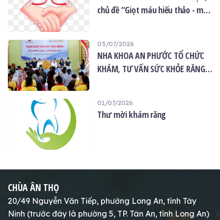
chủ đề “Giọt máu hiếu thảo - mùa
Vu lan”
03/07/2026
NHA KHOA AN PHƯỚC TỔ CHỨC
KHÁM, TƯ VẤN SỨC KHỎE RĂNG
MIỆNG MIỄN PHÍ TẠI CHÙA ÂN
THỌ
01/07/2026
Thư mời khám răng
CHÙA ÂN THỌ
20/49 Nguyễn Văn Tiếp, phường Long An, tỉnh Tây
Ninh (trước đây là phường 5, TP. Tân An, tỉnh Long An)