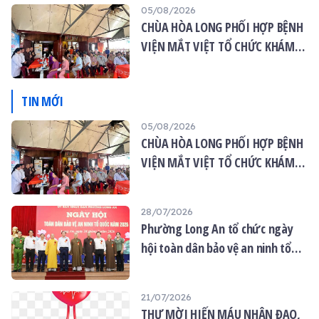
05/08/2026
CHÙA HÒA LONG PHỐI HỢP BỆNH
VIỆN MẮT VIỆT TỔ CHỨC KHÁM
MẮT MIỄN PHÍ CHO 120 NGƯỜI
DÂN
TIN MỚI
05/08/2026
CHÙA HÒA LONG PHỐI HỢP BỆNH
VIỆN MẮT VIỆT TỔ CHỨC KHÁM
MẮT MIỄN PHÍ CHO 120 NGƯỜI
DÂN
28/07/2026
Phường Long An tổ chức ngày
hội toàn dân bảo vệ an ninh tổ
quốc năm 2026
21/07/2026
THƯ MỜI HIẾN MÁU NHÂN ĐẠO,