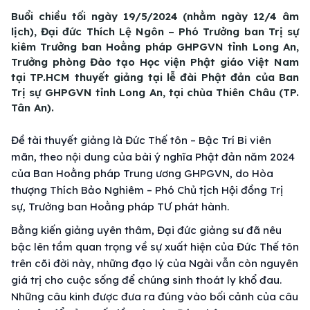
Buổi chiều tối ngày 19/5/2024 (nhằm ngày 12/4 âm
lịch), Đại đức Thích Lệ Ngôn – Phó Trưởng ban Trị sự
kiêm Trưởng ban Hoằng pháp GHPGVN tỉnh Long An,
Trưởng phòng Đào tạo Học viện Phật giáo Việt Nam
tại TP.HCM thuyết giảng tại lễ đài Phật đản của Ban
Trị sự GHPGVN tỉnh Long An, tại chùa Thiên Châu (TP.
Tân An).
Đề tài thuyết giảng là Đức Thế tôn – Bậc Trí Bi viên
mãn, theo nội dung của bài ý nghĩa Phật đản năm 2024
của Ban Hoằng pháp Trung ương GHPGVN, do Hòa
thượng Thích Bảo Nghiêm – Phó Chủ tịch Hội đồng Trị
sự, Trưởng ban Hoằng pháp TƯ phát hành.
Bằng kiến giảng uyên thâm, Đại đức giảng sư đã nêu
bậc lên tầm quan trọng về sự xuất hiện của Đức Thế tôn
trên cõi đời này, những đạo lý của Ngài vẫn còn nguyên
giá trị cho cuộc sống để chúng sinh thoát ly khổ đau.
Những câu kinh được đưa ra đúng vào bối cảnh của câu