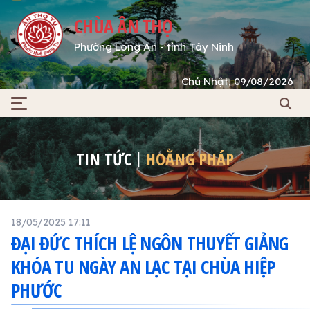
CHÙA ÂN THỌ
Phường Long An - tỉnh Tây Ninh
Chủ Nhật, 09/08/2026
TIN TỨC
HOẰNG PHÁP
18/05/2025 17:11
ĐẠI ĐỨC THÍCH LỆ NGÔN THUYẾT GIẢNG
KHÓA TU NGÀY AN LẠC TẠI CHÙA HIỆP
PHƯỚC