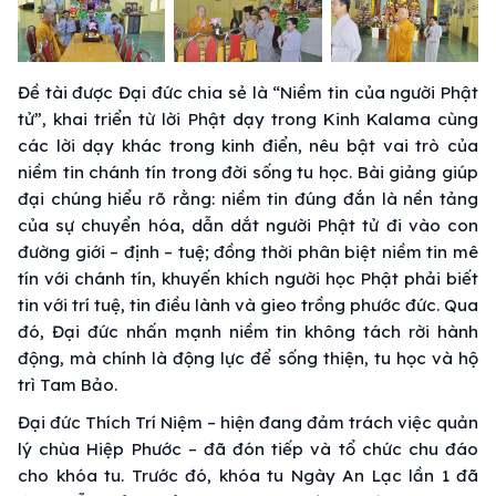
Đề tài được Đại đức chia sẻ là “Niềm tin của người Phật
tử”, khai triển từ lời Phật dạy trong Kinh Kalama cùng
các lời dạy khác trong kinh điển, nêu bật vai trò của
niềm tin chánh tín trong đời sống tu học. Bài giảng giúp
đại chúng hiểu rõ rằng: niềm tin đúng đắn là nền tảng
của sự chuyển hóa, dẫn dắt người Phật tử đi vào con
đường giới – định – tuệ; đồng thời phân biệt niềm tin mê
tín với chánh tín, khuyến khích người học Phật phải biết
tin với trí tuệ, tin điều lành và gieo trồng phước đức. Qua
đó, Đại đức nhấn mạnh niềm tin không tách rời hành
động, mà chính là động lực để sống thiện, tu học và hộ
trì Tam Bảo.
Đại đức Thích Trí Niệm – hiện đang đảm trách việc quản
lý chùa Hiệp Phước – đã đón tiếp và tổ chức chu đáo
cho khóa tu. Trước đó, khóa tu Ngày An Lạc lần 1 đã