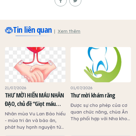
Tin liên quan
Xem thêm
21/07/2026
01/07/2026
THƯ MỜI HIẾN MÁU NHÂN
Thư mời khám răng
ĐẠO, chủ đề “Giọt máu
Được sự cho phép của cơ
hiếu thảo - mùa Vu lan”
quan chức năng, chùa Ân
Nhân mùa Vu Lan Báo hiếu
Thọ phối hợp với Nha khoa
- mùa tri ân và báo ân,
An Phước tổ chức chương
phát huy hạnh nguyện từ
trình khám, tư vấn và
bi cứu người, Ban Trị sự