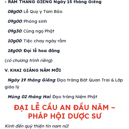
-
RẰM THÁNG GIÊNG
Ngày 15 tháng Giêng
08g00
: Lễ Quy y Tam Bảo
09g00
: Phóng sinh
09g30
: Cúng ngọ Phật
10g00
: Tiệc chay ngày rằm
18g00
: Đại lễ hoa đăng
(
có chương trình riêng
)
V. KHAI GIẢNG NĂM MỚI
Ngày 19 tháng Giêng
: Đạo tràng Bát Quan Trai & Lớp
giáo lý
Mùng 02 tháng Hai
: Đạo tràng Niệm Phật
ĐẠI LỄ CẦU AN ĐẦU NĂM –
PHÁP HỘI DƯỢC SƯ
Kính đến quý thiện tín nam nữ!