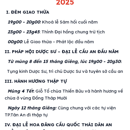
2025
I.
ĐÊM GIAO THỪA
19g00 - 20g00
: Khoá lễ Sám hối cuối năm
23g00 - 23g45
: Thỉnh Đại hồng chung trừ tịch
00g00
: Lễ Giao thừa – Phát lộc đầu năm
II. PHÁP HỘI DƯỢC SƯ – ĐẠI LỄ CẦU AN ĐẦU NĂM
Từ mùng 8 đến 15 tháng Giêng, lúc 19g00 - 20g30
:
Tụng kinh Dược Sư, trì chú Dược Sư và tuyên sớ cầu an
III. HÀNH HƯƠNG THẬP TỰ
Mùng 4 Tết
:
Giỗ Tổ chùa Thiền Bửu và hành hương về
chùa ở vùng Đồng Tháp Mười
Ngày 12 tháng Giêng:
Cùng chung với các tự viện
TP.Tân An đi thập tự
IV. ĐẠI LỄ HOA ĐĂNG CẦU QUỐC THÁI DÂN AN