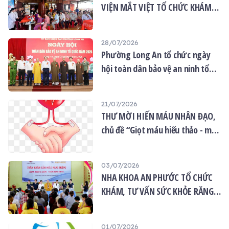
VIỆN MẮT VIỆT TỔ CHỨC KHÁM
MẮT MIỄN PHÍ CHO 120 NGƯỜI
DÂN
28/07/2026
Phường Long An tổ chức ngày
hội toàn dân bảo vệ an ninh tổ
quốc năm 2026
21/07/2026
THƯ MỜI HIẾN MÁU NHÂN ĐẠO,
chủ đề “Giọt máu hiếu thảo - mùa
Vu lan”
03/07/2026
NHA KHOA AN PHƯỚC TỔ CHỨC
KHÁM, TƯ VẤN SỨC KHỎE RĂNG
MIỆNG MIỄN PHÍ TẠI CHÙA ÂN
THỌ
01/07/2026