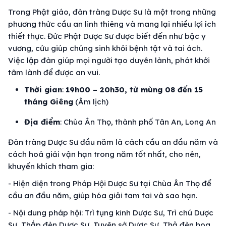
Trong Phật giáo, đàn tràng Dược Sư là một trong những
phương thức cầu an linh thiêng và mang lại nhiều lợi ích
thiết thực. Đức Phật Dược Sư được biết đến như bậc y
vương, cứu giúp chúng sinh khỏi bệnh tật và tai ách.
Việc lập đàn giúp mọi người tạo duyên lành, phát khởi
tâm lành để được an vui.
Thời gian
:
19h00 – 20h30, từ mùng 08 đến 15
tháng Giêng
(Âm lịch)
Địa điểm
: Chùa Ân Thọ, thành phố Tân An, Long An
Đàn tràng Dược Sư đầu năm là cách cầu an đầu năm và
cách hoá giải vận hạn trong năm tốt nhất, cho nên,
khuyến khích tham gia:
- Hiện diện trong Pháp Hội Dược Sư tại Chùa Ân Thọ để
cầu an đầu năm, giúp hóa giải tam tai và sao hạn.
- Nội dung pháp hội: Trì tụng kinh Dược Sư, Trì chú Dược
Sư, Thắp đèn Dược Sư, Tuyên sớ Dược Sư, Thả đèn hoa