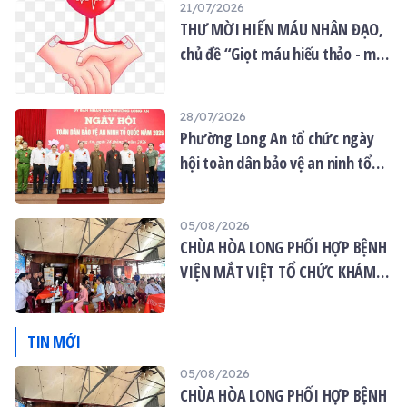
21/07/2026
THƯ MỜI HIẾN MÁU NHÂN ĐẠO,
chủ đề “Giọt máu hiếu thảo - mùa
Vu lan”
28/07/2026
Phường Long An tổ chức ngày
hội toàn dân bảo vệ an ninh tổ
quốc năm 2026
05/08/2026
CHÙA HÒA LONG PHỐI HỢP BỆNH
VIỆN MẮT VIỆT TỔ CHỨC KHÁM
MẮT MIỄN PHÍ CHO 120 NGƯỜI
DÂN
TIN MỚI
05/08/2026
CHÙA HÒA LONG PHỐI HỢP BỆNH