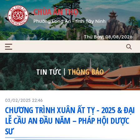
CHÙA ÂN THỌ
Phường Long An - tỉnh Tây Ninh
Thứ Bảy, 08/08/2026
TIN TỨC
THÔNG BÁO
03/02/2025 22:46
CHƯƠNG TRÌNH XUÂN ẤT TỴ - 2025 & ĐẠI
LỄ CẦU AN ĐẦU NĂM – PHÁP HỘI DƯỢC
SƯ