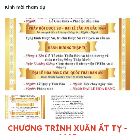
Kính mời tham dự
01
/
02
CHƯƠNG TRÌNH XUÂN ẤT TỴ -