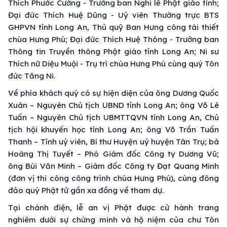
Thích Phước Cường - Trưởng ban Nghi lễ Phật giáo tỉnh;
Đại đức Thích Huệ Dũng - Uỷ viên Thường trực BTS
GHPVN tỉnh Long An, Thủ quỹ Ban Hưng công tái thiết
chùa Hưng Phú; Đại đức Thích Huệ Thông - Trưởng ban
Thông tin Truyền thông Phật giáo tỉnh Long An; Ni sư
Thích nữ Diệu Muội - Trụ trì chùa Hưng Phú cùng quý Tôn
đức Tăng Ni.
Về phía khách quý có sự hiện diện của ông Dương Quốc
Xuân – Nguyên Chủ tịch UBND tỉnh Long An; ông Võ Lê
Tuấn – Nguyên Chủ tịch UBMTTQVN tỉnh Long An, Chủ
tịch hội khuyến học tỉnh Long An; ông Võ Trần Tuấn
Thanh – Tỉnh uỷ viên, Bí thư Huyện uỷ huyện Tân Trụ; bà
Hoàng Thị Tuyết – Phó Giám đốc Công ty Dương Vũ;
ông Bùi Văn Minh – Giám đốc Công ty Đạt Quang Minh
(đơn vị thi công công trình chùa Hưng Phú), cùng đông
đảo quý Phật tử gần xa đồng về tham dự.
Tại chánh điện, lễ an vị Phật được cử hành trang
nghiêm dưới sự chứng minh và hộ niệm của chư Tôn