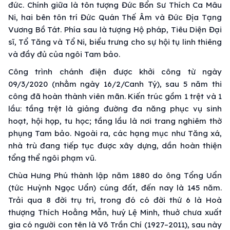
đức. Chính giữa là tôn tượng Đức Bổn Sư Thích Ca Mâu
Ni, hai bên tôn trí Đức Quán Thế Âm và Đức Địa Tạng
Vương Bồ Tát. Phía sau là tượng Hộ pháp, Tiêu Diện Đại
sĩ, Tổ Tăng và Tổ Ni, biểu trưng cho sự hội tụ linh thiêng
và đầy đủ của ngôi Tam bảo.
Công trình chánh điện được khởi công từ ngày
09/3/2020 (nhằm ngày 16/2/Canh Tý), sau 5 năm thi
công đã hoàn thành viên mãn. Kiến trúc gồm 1 trệt và 1
lầu: tầng trệt là giảng đường đa năng phục vụ sinh
hoạt, hội họp, tu học; tầng lầu là nơi trang nghiêm thờ
phụng Tam bảo. Ngoài ra, các hạng mục như Tăng xá,
nhà trù đang tiếp tục được xây dựng, dần hoàn thiện
tổng thể ngôi phạm vũ.
Chùa Hưng Phú thành lập năm 1880 do ông Tổng Uẩn
(tức Huỳnh Ngọc Uẩn) cúng đất, đến nay là 145 năm.
Trải qua 8 đời trụ trì, trong đó có đời thứ 6 là Hoà
thượng Thích Hoằng Mẫn, huý Lệ Minh, thuở chưa xuất
gia có người con tên là Võ Trần Chí (1927–2011), sau này