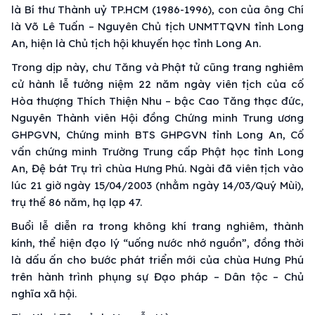
là Bí thư Thành uỷ TP.HCM (1986-1996), con của ông Chí
là Võ Lê Tuấn – Nguyên Chủ tịch UNMTTQVN tỉnh Long
An, hiện là Chủ tịch hội khuyến học tỉnh Long An.
Trong dịp này, chư Tăng và Phật tử cũng trang nghiêm
cử hành lễ tưởng niệm 22 năm ngày viên tịch của cố
Hòa thượng Thích Thiện Nhu – bậc Cao Tăng thạc đức,
Nguyên Thành viên Hội đồng Chứng minh Trung ương
GHPGVN, Chứng minh BTS GHPGVN tỉnh Long An, Cố
vấn chứng minh Trường Trung cấp Phật học tỉnh Long
An, Đệ bát Trụ trì chùa Hưng Phú. Ngài đã viên tịch vào
lúc 21 giờ ngày 15/04/2003 (nhằm ngày 14/03/Quý Mùi),
trụ thế 86 năm, hạ lạp 47.
Buổi lễ diễn ra trong không khí trang nghiêm, thành
kính, thể hiện đạo lý “uống nước nhớ nguồn”, đồng thời
là dấu ấn cho bước phát triển mới của chùa Hưng Phú
trên hành trình phụng sự Đạo pháp – Dân tộc – Chủ
nghĩa xã hội.