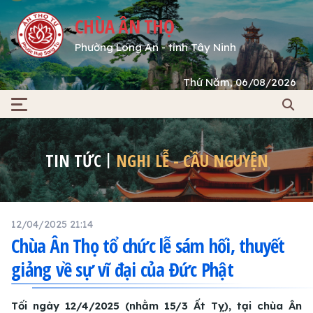
CHÙA ÂN THỌ
Phường Long An - tỉnh Tây Ninh
Thứ Năm, 06/08/2026
TIN TỨC
NGHI LỄ - CẦU NGUYỆN
12/04/2025 21:14
Chùa Ân Thọ tổ chức lễ sám hối, thuyết
giảng về sự vĩ đại của Đức Phật
Tối ngày 12/4/2025 (nhằm 15/3 Ất Tỵ), tại chùa Ân