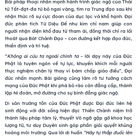
Bài pháp thoại nhấn mạnh hành trình giác ngộ của Thái
tử Tất-đạt-đa từ bỏ ngai vàng, tìm ra Trung đạo sau khi
nhận thức rõ sự cực đoan của dục lạc và khổ hạnh. Đại
đức phân tích Tứ Diệu Đế như kim chỉ nam giúp con
người nhận diện khổ đau từ tham ái, đồng thời chỉ ra lối
thoát qua Bát Chánh Đạo – con đường kết hợp đạo đức,
thiền định và trí tuệ.
“
Không ai cứu ta ngoài chính ta
– lời dạy này của Đức
Phật là tuyên ngôn về tự lực, khuyến khích mỗi người
thực nghiệm chân lý thay vì bám chấp giáo điều”, Đại
đức nhấn mạnh. Bài giảng cũng làm rõ tư tưởng cách
mạng của Đức Phật khi phá bỏ rào cản đẳng cấp, thành
lập Ni đoàn, mở đường cho sự bình đẳng giác ngộ.
Di sản trường tồn của Đức Phật được Đại đức liên hệ
sinh động với đời sống hiện đại: Thiền Chánh niệm trở
thành liệu pháp tâm lý, thuyết Vô ngã gặp gỡ khoa học
lượng tử, tư duy Duyên sinh góp phần giải quyết khủng
hoảng môi trường. Qua lời di huấn
“Hãy tự thắp đuốc lên