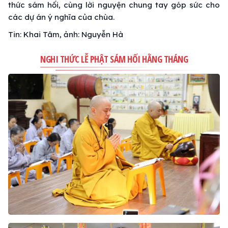
thức sám hối, cùng lời nguyện chung tay góp sức cho
các dự án ý nghĩa của chùa.
Tin: Khai Tâm, ảnh: Nguyễn Hà
NGHI THỨC LỄ PHẬT SÁM HỐI HẰNG THÁNG