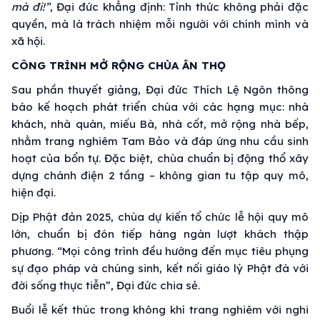
mà đi!”
, Đại đức khẳng định: Tỉnh thức không phải đặc
quyền, mà là trách nhiệm mỗi người với chính mình và
xã hội.
CÔNG TRÌNH MỞ RỘNG CHÙA ÂN THỌ
Sau phần thuyết giảng, Đại đức Thích Lệ Ngôn thông
báo kế hoạch phát triển chùa với các hạng mục: nhà
khách, nhà quàn, miếu Bà, nhà cốt, mở rộng nhà bếp,
nhằm trang nghiêm Tam Bảo và đáp ứng nhu cầu sinh
hoạt của bổn tự. Đặc biệt, chùa chuẩn bị động thổ xây
dựng chánh điện 2 tầng – không gian tu tập quy mô,
hiện đại.
Dịp Phật đản 2025, chùa dự kiến tổ chức lễ hội quy mô
lớn, chuẩn bị đón tiếp hàng ngàn lượt khách thập
phương. “Mọi công trình đều hướng đến mục tiêu phụng
sự đạo pháp và chúng sinh, kết nối giáo lý Phật đà với
đời sống thực tiễn”, Đại đức chia sẻ.
Buổi lễ kết thúc trong không khí trang nghiêm với nghi