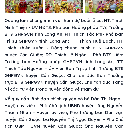
Quang lâm chứng minh và tham dự buổi lễ có: HT. Thích
Minh Thiện – UV HĐTS, Phó ban Hoằng pháp TW, Trưởng
BTS GHPGVN tỉnh Long An; HT. Thích Tắc Phi- Phó ban
Trị sự GHPGVN tỉnh Long An; HT. Thích Huệ Bạch, HT.
Thích Thiện Xuân – Đồng chứng minh BTS. GHPGVN
huyện Cần Giuộc; ĐĐ. Thích Lệ Ngôn – Phó BTS kiêm
Trưởng ban Hoằng pháp GHPGVN tỉnh Long An; TT.
Thích Tắc Nguyên – Ủy viên Ban Trị sự tỉnh, Trưởng BTS
GHPGVN huyện Cần Giuộc; Chư tôn đức Ban Thường
trực BTS GHPGVN huyện Cần Giuộc, Chư tôn đức Tăng
Ni các tự viện trong huyện đồng về tham dự.
Về quý cấp lãnh đạo chính quyền có bà Đào Thị Ngọc –
Huyện ủy viên , Phó Chủ tịch UBND huyện; ông Nguyễn
Thành Nhân – Huyện ủy viên, Phó trưởng ban Dân vận
huyện Cần Giuộc; bà Nguyễn Thị Ngọc Duyên – Phó Chủ
tịch UBMTTQVN huyện Cần Giuộc; Ông Nguyễn Văn