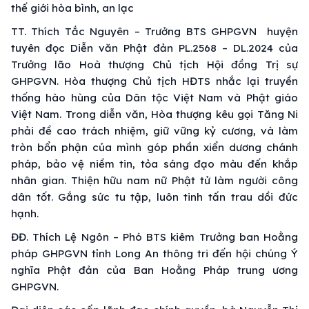
thế giới hòa bình, an lạc
TT. Thích Tắc Nguyên – Trưởng BTS GHPGVN huyện
tuyên đọc Diễn văn Phật đản PL.2568 – DL.2024 của
Trưởng lão Hoà thượng Chủ tịch Hội đồng Trị sự
GHPGVN. Hòa thượng Chủ tịch HĐTS nhắc lại truyền
thống hào hùng của Dân tộc Việt Nam và Phật giáo
Việt Nam. Trong diễn văn, Hòa thượng kêu gọi Tăng Ni
phải đề cao trách nhiệm, giữ vững kỷ cương, và làm
tròn bổn phận của mình góp phần xiển dương chánh
pháp, bảo vệ niềm tin, tỏa sáng đạo màu đến khắp
nhân gian. Thiện hữu nam nữ Phật tử làm người công
dân tốt. Gắng sức tu tập, luôn tinh tấn trau dồi đức
hạnh.
ĐĐ. Thích Lệ Ngôn – Phó BTS kiêm Trưởng ban Hoằng
pháp GHPGVN tỉnh Long An thông tri đến hội chúng Ý
nghĩa Phật đản của Ban Hoằng Pháp trung ương
GHPGVN.