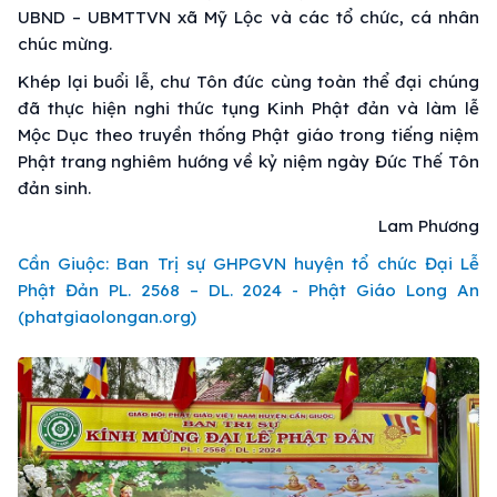
UBND – UBMTTVN xã Mỹ Lộc và các tổ chức, cá nhân
chúc mừng.
Khép lại buổi lễ, chư Tôn đức cùng toàn thể đại chúng
đã thực hiện nghi thức tụng Kinh Phật đản và làm lễ
Mộc Dục theo truyền thống Phật giáo trong tiếng niệm
Phật trang nghiêm hướng về kỷ niệm ngày Đức Thế Tôn
đản sinh.
Lam Phương
Cần Giuộc: Ban Trị sự GHPGVN huyện tổ chức Đại Lễ
Phật Đản PL. 2568 – DL. 2024 - Phật Giáo Long An
(phatgiaolongan.org)