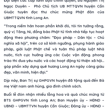
Đại diện các cấp lãnh đạo chính quyền, bà Nguyễn Thị
Ngọc Duyên – Phó Chủ tịch UB MTTQVN huyện Cần
Giuộc tuyên đọc thư chúc mừng Phật đản của
UBMTTQVN tỉnh Long An.
“Trong niềm hân hoan phần khởi đó, tôi tin tưởng rằng,
quý vị Tăng, Ni, đồng bào Phật tử tỉnh nhà tiếp tục hoạt
động theo phương châm: “Đạo pháp – Dân tộc – Chủ
nghĩa xã hội”, trên cơ sở kính ngưỡng, phụng hành giáo
pháp, giới luật Phật chế và tuân thủ pháp luật Nhà
nước, tích cực hưởng ứng các Cuộc vận động. phong
trào thi đua yêu nước và các hoạt động từ thiện xã hội…
góp phần xây dựng quê hương Long An ngày càng giàu
đẹp, văn minh, hiện đại.”
Dịp này, Ban Trị sự GHPGVN huyện đã tặng quà đến Bà
mẹ Việt nam anh hùng, gia đình chính sách.
Buổi lễ đón nhận nhiều lẵng hoa và quà chúc mừng từ
BTS GHPGVN tỉnh Long An; Ban Huyện ủy – HĐND –
UBND – UBMTTVN huyện Cần Giuộc; Đảng ủy – HĐND –