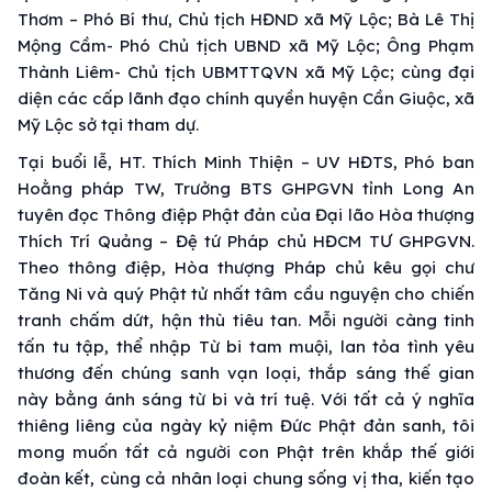
Thơm – Phó Bí thư, Chủ tịch HĐND xã Mỹ Lộc; Bà Lê Thị
Mộng Cầm- Phó Chủ tịch UBND xã Mỹ Lộc; Ông Phạm
Thành Liêm- Chủ tịch UBMTTQVN xã Mỹ Lộc; cùng đại
diện các cấp lãnh đạo chính quyền huyện Cần Giuộc, xã
Mỹ Lộc sở tại tham dự.
Tại buổi lễ, HT. Thích Minh Thiện – UV HĐTS, Phó ban
Hoằng pháp TW, Trưởng BTS GHPGVN tỉnh Long An
tuyên đọc Thông điệp Phật đản của Đại lão Hòa thượng
Thích Trí Quảng – Đệ tứ Pháp chủ HĐCM TƯ GHPGVN.
Theo thông điệp, Hòa thượng Pháp chủ kêu gọi chư
Tăng Ni và quý Phật tử nhất tâm cầu nguyện cho chiến
tranh chấm dứt, hận thù tiêu tan. Mỗi người càng tinh
tấn tu tập, thể nhập Từ bi tam muội, lan tỏa tình yêu
thương đến chúng sanh vạn loại, thắp sáng thế gian
này bằng ánh sáng từ bi và trí tuệ. Với tất cả ý nghĩa
thiêng liêng của ngày kỷ niệm Đức Phật đản sanh, tôi
mong muốn tất cả người con Phật trên khắp thế giới
đoàn kết, cùng cả nhân loại chung sống vị tha, kiến tạo