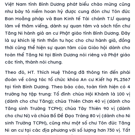
Việt Nam tỉnh Bình Dương phát biểu chào mừng cũng
như bày tỏ niềm hoan hỷ được cung đón chư Tôn đức
Ban Hoằng pháp và Ban Kinh tế Tài chánh T.Ư quang
lâm về thăm viếng, dành sự quan tâm và sách tấn chư
Tăng Ni hành giả an cư Phật giáo tỉnh Bình Dương. Đây
là sự khích lệ tinh thần tu học cho chư hành giả, đồng
thời cũng thể hiện sự quan tâm của Giáo hội dành cho
toàn thể Tăng Ni tại Bình Dương nói riêng và Phật giáo
các tỉnh, thành nói chung.
Theo đó, HT. Thích Huệ Thông đã thông tin đến phái
đoàn về công tác tổ chức khóa An cư Kiết hạ PL.2567
tại tỉnh Bình Dương. Theo báo cáo, toàn tỉnh hiện có 4
trường hạ tập trung: Tổ đình chùa Hội Khánh là 100 vị
(dành cho chư Tăng); chùa Thiên Chơn 40 vị (dành cho
Tăng sinh Trường TCPH); chùa Tây Thiên 90 vị (dành
cho chư Ni) và chùa Bồ Đề Đạo Tràng 80 vị (dành cho Ni
sinh Trường TCPH), cũng như một số chư Tôn đức Tăng
Ni an cư tại các địa phương với số lượng hơn 730 vị. Tất