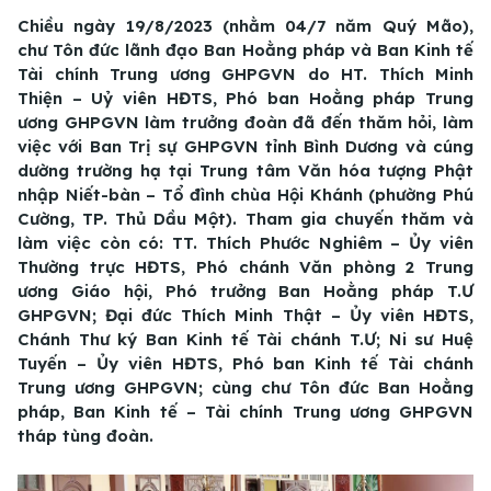
Chiều ngày 19/8/2023 (nhằm 04/7 năm Quý Mão),
chư Tôn đức lãnh đạo Ban Hoằng pháp và Ban Kinh tế
Tài chính Trung ương GHPGVN do HT. Thích Minh
Thiện – Uỷ viên HĐTS, Phó ban Hoằng pháp Trung
ương GHPGVN làm trưởng đoàn đã đến thăm hỏi, làm
việc với Ban Trị sự GHPGVN tỉnh Bình Dương và cúng
dường trường hạ tại Trung tâm Văn hóa tượng Phật
nhập Niết-bàn – Tổ đình chùa Hội Khánh (phường Phú
Cường, TP. Thủ Dầu Một). Tham gia chuyến thăm và
làm việc còn có: TT. Thích Phước Nghiêm – Ủy viên
Thường trực HĐTS, Phó chánh Văn phòng 2 Trung
ương Giáo hội, Phó trưởng Ban Hoằng pháp T.Ư
GHPGVN; Đại đức Thích Minh Thật – Ủy viên HĐTS,
Chánh Thư ký Ban Kinh tế Tài chánh T.Ư; Ni sư Huệ
Tuyến – Ủy viên HĐTS, Phó ban Kinh tế Tài chánh
Trung ương GHPGVN; cùng chư Tôn đức Ban Hoằng
pháp, Ban Kinh tế – Tài chính Trung ương GHPGVN
tháp tùng đoàn.