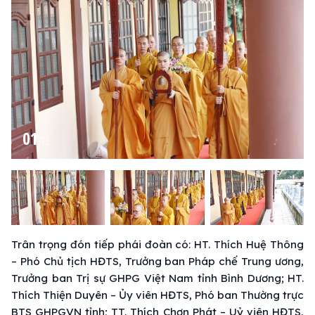
01
/
72
Trân trọng đón tiếp phái đoàn có: HT. Thích Huệ Thông
– Phó Chủ tịch HĐTS, Trưởng ban Pháp chế Trung ương,
Trưởng ban Trị sự GHPG Việt Nam tỉnh Bình Dương; HT.
Thích Thiện Duyên – Ủy viên HĐTS, Phó ban Thường trực
BTS GHPGVN tỉnh; TT. Thích Chơn Phát – Uỷ viên HĐTS,