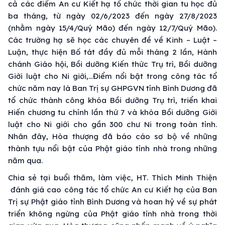
cả các điểm An cư Kiết hạ tổ chức thời gian tu học đủ
ba tháng, từ ngày 02/6/2023 đến ngày 27/8/2023
(nhằm ngày 15/4/Quý Mão) đến ngày 12/7/Quý Mão).
Các trường hạ sẽ học các chuyên đề về Kinh – Luật –
Luận, thực hiện Bố tát đầy đủ mỗi tháng 2 lần, Hành
chánh Giáo hội, Bồi dưỡng Kiến thức Trụ trì, Bồi dưỡng
Giới luật cho Ni giới,…Điểm nổi bật trong công tác tổ
chức năm nay là Ban Trị sự GHPGVN tỉnh Bình Dương đã
tổ chức thành công khóa Bồi dưỡng Trụ trì, triển khai
Hiến chương tu chỉnh lần thứ 7 và khóa Bồi dưỡng Giới
luật cho Ni giới cho gần 300 chư Ni trong toàn tỉnh.
Nhân đây, Hòa thượng đã báo cáo sơ bộ về những
thành tựu nổi bật của Phật giáo tỉnh nhà trong những
năm qua.
Chia sẻ tại buổi thăm, làm việc, HT. Thích Minh Thiện
đánh giá cao công tác tổ chức An cư Kiết hạ của Ban
Trị sự Phật giáo tỉnh Bình Dương và hoan hỷ về sự phát
triển không ngừng của Phật giáo tỉnh nhà trong thời