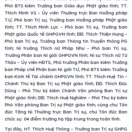
Phó BTS kiêm Trưởng ban Giáo dục Phật giáo tỉnh; TT.
Thích Minh Vũ – Ủy viên Thường trực Ban Hoằng pháp
T.Ư, Phó ban Trị sự, Trưởng ban Hoằng pháp Phật giáo
tỉnh; TT. Thích Minh Lực – Phó ban Trị sự, Trưởng ban
Phật giáo Quốc tế GHPGVN tỉnh; ĐĐ. Thích Thiện Hưng –
Phó ban Trị sự, Trưởng ban Thông tin Truyền thông PG
tỉnh; Ni trưởng Thích nữ Pháp Như – Phó ban Trị sự,
Trưởng Phân ban Ni giới GHPGVN tỉnh; Ni sư Thích nữ Từ
Thảo – Ủy viên HĐTS, Phó trưởng Phân ban kiêm Trưởng
ban Pháp chế Phân ban Ni giới TƯ, Phó BTS kiêm Trưởng
ban Kinh tế Tài chánh GHPGVN tỉnh; TT. Thích Huệ Tín –
Chánh Thư ký Ban Trị sự Phật giáo tỉnh; ĐĐ. Thích Đức
Dũng – Phó Thư ký kiêm Chánh Văn phòng Ban Trị sự
Phật giáo tỉnh; ĐĐ. Thích Huệ Nghiêm – Phó Thư ký kiêm
Phó Văn phòng Ban Trị sự Phật giáo tỉnh; cùng chư Tôn
đức Tăng Ni Thường trực Ban Trị sự, chư Tôn đức Ban
chức sự 04 điểm trường hạ tập trung trong toàn tỉnh.
Tại đây, HT. Thích Huệ Thông – Trưởng ban Trị sự GHPG