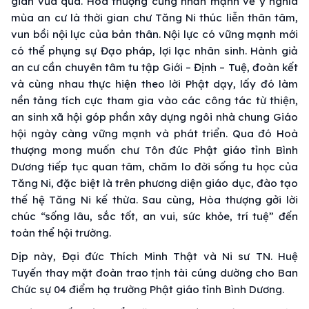
gian vừa qua. Hòa thượng cũng nhấn mạnh về ý nghĩa
mùa an cư là thời gian chư Tăng Ni thúc liễn thân tâm,
vun bồi nội lực của bản thân. Nội lực có vững mạnh mới
có thể phụng sự Đạo pháp, lợi lạc nhân sinh. Hành giả
an cư cần chuyên tâm tu tập Giới – Định – Tuệ, đoàn kết
và cùng nhau thực hiện theo lời Phật dạy, lấy đó làm
nền tảng tích cực tham gia vào các công tác từ thiện,
an sinh xã hội góp phần xây dựng ngôi nhà chung Giáo
hội ngày càng vững mạnh và phát triển. Qua đó Hoà
thượng mong muốn chư Tôn đức Phật giáo tỉnh Bình
Dương tiếp tục quan tâm, chăm lo đời sống tu học của
Tăng Ni, đặc biệt là trên phương diện giáo dục, đào tạo
thế hệ Tăng Ni kế thừa. Sau cùng, Hòa thượng gởi lời
chúc “sống lâu, sắc tốt, an vui, sức khỏe, trí tuệ” đến
toàn thể hội trường.
Dịp này, Đại đức Thích Minh Thật và Ni sư TN. Huệ
Tuyến thay mặt đoàn trao tịnh tài cúng dường cho Ban
Chức sự 04 điểm hạ trường Phật giáo tỉnh Bình Dương.