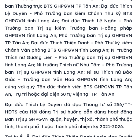
ban Thường trực BTS GHPGVN TP Tân An; Đại đức Thích
Lệ Duyên – Phó Trưởng ban kiêm Chánh Thư ký BTS
GHPGVN tỉnh Long An; Đại đức Thích Lệ Ngôn – Phó
Trưởng ban Trị sự kiêm Trưởng ban Hoằng pháp
GHPGVN tỉnh Long An, Phó Trưởng ban Trị sự GHPGVN
TP Tân An; Đại đức Thích Thiện Danh – Phó Thư ký kiêm
Chánh Văn phòng BTS GHPGVN tỉnh Long An; Ni trưởng
Thích nữ Gương Liên – Phó Trưởng ban Trị sự GHPGVN
tỉnh Long An; Ni trưởng Thích nữ Như Tâm – Phó Trưởng
ban Trị sự GHPGVN tỉnh Long An; Ni sư Thích nữ Bảo
Giác – Trưởng ban Văn Hoá GHPGVN tỉnh Long An;
cùng với quý Tôn đức thành viên BTS GHPGVN TP Tân
An, Trụ trì hoặc đại diện 30 tự viện tại TP. Tân An.
Đại đức Thích Lệ Duyên đã đọc Thông tư số 256/TT-
HĐTS của Hội đồng Trị sự hướng dẫn dừng hoạt động
Ban Trị sự GHPGVN quận, huyện, thị xã, thành phố thuộc
tỉnh, thành phố thuộc thành phố nhiệm kỳ 2021-2026.
Tại buổi lễ, Đại đức Thích Thiện Danh tuyên đọc Quyết