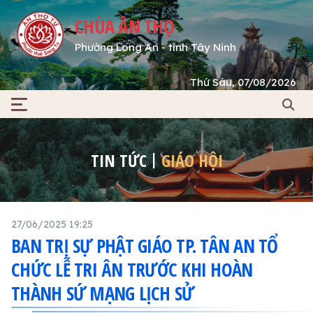
CHÙA ÂN THỌ
Phường Long An - tỉnh Tây Ninh
Thứ Sáu, 07/08/2026
TIN TỨC
GIÁO HỘI
27/06/2025 19:25
BAN TRỊ SỰ PHẬT GIÁO TP. TÂN AN TỔ
CHỨC LỄ TRI ÂN TRƯỚC KHI HOÀN
THÀNH SỨ MẠNG LỊCH SỬ