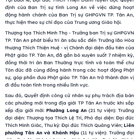
định của Ban Trị sự tỉnh Long An về việc dừng hoạt
động hành chánh của Ban Trị sự GHPGVN TP. Tân An,
thực hiện theo sự chỉ đạo của Trung ương Giáo hội.
Thượng tọa Thích Minh Thọ - Trưởng ban Trị sự GHPGVN
TP. Tân An phát biểu tri ân sâu sắc đến Trưởng lão Hòa
thượng Thích Thiện Huệ - vị Chánh đại diện đầu tiên của
Phật giáo TP. Tân An, đã gắn bó xuyên suốt 7 nhiệm kỳ,
đồng thời tri ân Ban Thường trực tỉnh và toàn thể chư
Tôn đức đã cùng đồng hành trong các hoạt động Phật
sự, góp phần đưa Phật giáo TP. Tân An trở thành đơn vị
đi đầu toàn tỉnh trong nhiều lĩnh vực.
Sau đó, Quyết định công cử nhân sự phụ trách địa bàn
các phường mới trong địa giới TP Tân An trước khi sắp
xếp địa giới mới:
Phường Long An
(21 tự viện): Trưởng
đại diện: Thượng tọa Thích Lệ Trí, Phó đại diện: Đại đức
Thích Minh Giác, Thư ký: Đại đức Thích Quảng Viên;
Liên
phường Tân An và Khánh Hậu
(11 tự viện): Trưởng đại