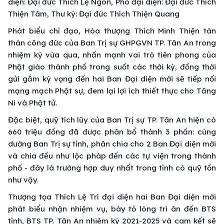
diện: Đại đức Thích Lệ Ngôn, Phó đại diện: Đại đức Thích
Thiện Tâm, Thư ký: Đại đức Thích Thiện Quang
Phát biểu chỉ đạo, Hòa thượng Thích Minh Thiện tán
thán công đức của Ban Trị sự GHPGVN TP. Tân An trong
nhiệm kỳ vừa qua, nhấn mạnh vai trò tiên phong của
Phật giáo thành phố trong suốt các thời kỳ, đồng thời
gửi gắm kỳ vọng đến hai Ban Đại diện mới sẽ tiếp nối
mạng mạch Phật sự, đem lại lợi ích thiết thực cho Tăng
Ni và Phật tử.
Đặc biệt, quỹ tích lũy của Ban Trị sự TP. Tân An hiện có
660 triệu đồng đã được phân bổ thành 3 phần: cúng
dường Ban Trị sự tỉnh, phân chia cho 2 Ban Đại diện mới
và chia đều như lộc pháp đến các tự viện trong thành
phố - đây là trường hợp duy nhất trong tỉnh có quỹ tồn
như vậy.
Thượng tọa Thích Lệ Trí đại diện hai Ban Đại diện mới
phát biểu nhận nhiệm vụ, bày tỏ lòng tri ân đến BTS
tỉnh, BTS TP. Tân An nhiệm kỳ 2021-2025 và cam kết sẽ