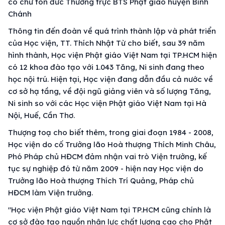
có chư tôn đức Thường trực BTS Phật giáo huyện Bình
Chánh
Thông tin đến đoàn về quá trình thành lập và phát triển
của Học viện, TT. Thích Nhật Từ cho biết, sau 39 năm
hình thành, Học viện Phật giáo Việt Nam tại TP.HCM hiện
có 12 khoa đào tạo với 1.043 Tăng, Ni sinh đang theo
học nội trú. Hiện tại, Học viện đang dẫn đầu cả nước về
cơ sở hạ tầng, về đội ngũ giảng viên và số lượng Tăng,
Ni sinh so với các Học viện Phật giáo Việt Nam tại Hà
Nội, Huế, Cần Thơ.
Thượng toạ cho biết thêm, trong giai đoạn 1984 - 2008,
Học viện do cố Trưởng lão Hoà thượng Thích Minh Châu,
Phó Pháp chủ HĐCM đảm nhận vai trò Viện trưởng, kế
tục sự nghiệp đó từ năm 2009 - hiện nay Học viện do
Trưởng lão Hoà thượng Thích Trí Quảng, Pháp chủ
HĐCM làm Viện trưởng.
"Học viện Phật giáo Việt Nam tại TP.HCM cũng chính là
cơ sở đào tạo nguồn nhân lực chất lượng cao cho Phật