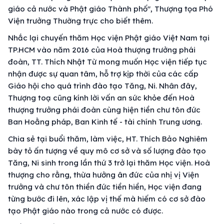
giáo cả nước và Phật giáo Thành phố", Thượng tọa Phó
Viện trưởng Thường trực cho biết thêm.
Nhắc lại chuyến thăm Học viện Phật giáo Việt Nam tại
TP.HCM vào năm 2016 của Hoà thượng trưởng phái
đoàn, TT. Thích Nhật Từ mong muốn Học viện tiếp tục
nhận được sự quan tâm, hỗ trợ kịp thời của các cấp
Giáo hội cho quá trình đào tạo Tăng, Ni. Nhân đây,
Thượng toạ cũng kính lời vấn an sức khỏe đến Hoà
thượng trưởng phái đoàn cùng hiện tiền chư tôn đức
Ban Hoằng pháp, Ban Kinh tế - tài chính Trung ương.
Chia sẻ tại buổi thăm, làm việc, HT. Thích Bảo Nghiêm
bày tỏ ấn tượng về quy mô cơ sở và số lượng đào tạo
Tăng, Ni sinh trong lần thứ 3 trở lại thăm Học viện. Hoà
thượng cho rằng, thừa hưởng ân đức của nhị vị Viện
trưởng và chư tôn thiền đức tiền hiền, Học viện đang
từng bước đi lên, xác lập vị thế mà hiếm có cơ sở đào
tạo Phật giáo nào trong cả nước có được.