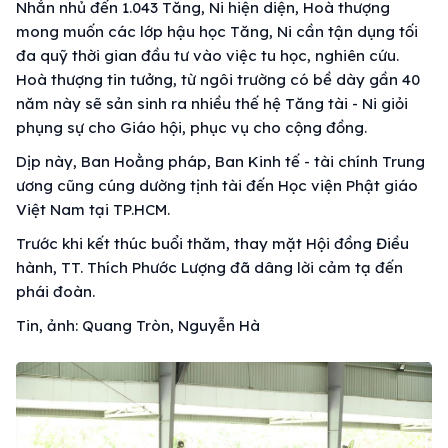
Nhắn nhủ đến 1.043 Tăng, Ni hiện diện, Hoà thượng
mong muốn các lớp hậu học Tăng, Ni cần tận dụng tối
đa quỹ thời gian đầu tư vào việc tu học, nghiên cứu.
Hoà thượng tin tưởng, từ ngôi trường có bề dày gần 40
năm này sẽ sản sinh ra nhiều thế hệ Tăng tài - Ni giỏi
phụng sự cho Giáo hội, phục vụ cho cộng đồng.
Dịp này, Ban Hoằng pháp, Ban Kinh tế - tài chính Trung
ương cũng cúng dường tịnh tài đến Học viện Phật giáo
Việt Nam tại TP.HCM.
Trước khi kết thúc buổi thăm, thay mặt Hội đồng Điều
hành, TT. Thích Phước Lượng đã dâng lời cảm tạ đến
phái đoàn.
Tin, ảnh: Quang Tròn, Nguyễn Hà