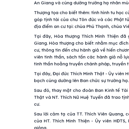
An Giang và cúng dường trường hạ nhân mùa
Thượng tọa cho biết thêm: tình hình tu học 
góp tịnh tài của chư Tôn đức và các Phật t
địa điểm an cư tại: chùa Phú Thạnh, chùa Vi
Tại đây, Hòa thượng Thích Minh Thiện đã g
Giang. Hòa thượng cho biết: nhằm mục đích 
cư, thông tin đến chư hành giả về hiến chư
viên tinh thần, sách tấn các hành giả nỗ l
tinh thần hoằng truyền chánh pháp, truyền t
Tại đây, Đại đức Thích Minh Thật - Ủy viên 
bạch cúng dường lên Ban chức sự trường hạ.
Sau đó, thay mặt cho đoàn Ban Kinh tế Tài
Thật và NT. Thích Nữ Huệ Tuyến đã trao tịnh
cư.
Sau lời cảm tạ của TT. Thích Viên Quang, c
của HT. Thích Minh Thiện - Ủy viên HĐTS
giảng.