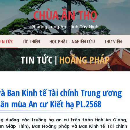
CHÙA ÂN THỌ
Phường Long An - tỉnh Tây Ninh
HỦ
TIN TỨC
TỪ THIỆN
HỌC PHẬT - NGHIÊN CỨU
THƯ VIỆN
TIN TỨC
HOẰNG PHÁP
à Ban Kinh tế Tài chính Trung ương
n mùa An cư Kiết hạ PL.2568
g dường các trường hạ an cư trên toàn tỉnh An Giang,
 Giáp Thìn), Ban Hoằng pháp và Ban Kinh tế Tài chính