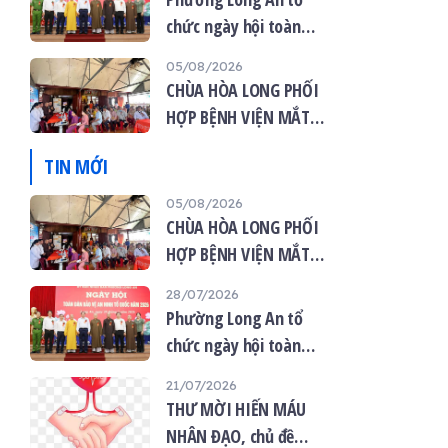
chức ngày hội toàn
dân bảo vệ an ninh tổ
05/08/2026
quốc năm 2026
CHÙA HÒA LONG PHỐI
HỢP BỆNH VIỆN MẮT
VIỆT TỔ CHỨC KHÁM
TIN MỚI
MẮT MIỄN PHÍ CHO 120
NGƯỜI DÂN
05/08/2026
CHÙA HÒA LONG PHỐI
HỢP BỆNH VIỆN MẮT
VIỆT TỔ CHỨC KHÁM
28/07/2026
MẮT MIỄN PHÍ CHO 120
Phường Long An tổ
NGƯỜI DÂN
chức ngày hội toàn
dân bảo vệ an ninh tổ
21/07/2026
quốc năm 2026
THƯ MỜI HIẾN MÁU
NHÂN ĐẠO, chủ đề