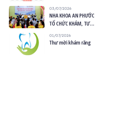
“Giọt máu hiếu thảo -
03/07/2026
mùa Vu lan”
NHA KHOA AN PHƯỚC
TỔ CHỨC KHÁM, TƯ
VẤN SỨC KHỎE RĂNG
01/07/2026
MIỆNG MIỄN PHÍ TẠI
Thư mời khám răng
CHÙA ÂN THỌ