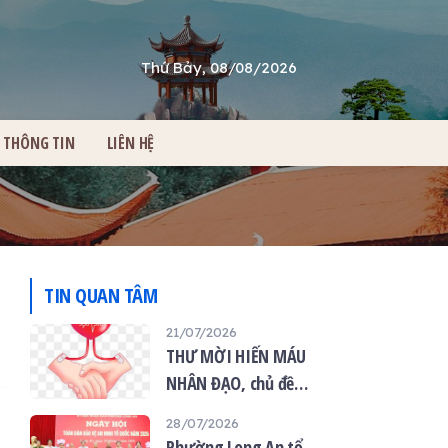
Thứ Bảy, 08/08/2026
THÔNG TIN
LIÊN HỆ
TIN QUAN TÂM
21/07/2026
THƯ MỜI HIẾN MÁU
NHÂN ĐẠO, chủ đề
“Giọt máu hiếu thảo -
28/07/2026
mùa Vu lan”
Phường Long An tổ