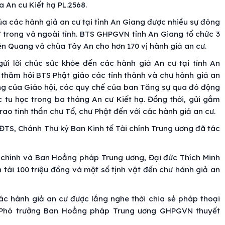
 An cư Kiết hạ PL.2568.
của các hành giả an cư tại tỉnh An Giang được nhiều sự đóng
ử trong và ngoài tỉnh. BTS GHPGVN tỉnh An Giang tổ chức 3
ên Quang và chùa Tây An cho hơn 170 vị hành giả an cư.
ửi lời chúc sức khỏe đến các hành giả An cư tại tỉnh An
thăm hỏi BTS Phật giáo các tỉnh thành và chư hành giả an
ơng của Giáo hội, các quy chế của ban Tăng sự qua đó động
ực tu học trong ba tháng An cư Kiết hạ. Đồng thời, gửi gắm
rao tinh thần chư Tổ, chư Phật đến với các hành giả an cư.
HĐTS, Chánh Thư ký Ban Kinh tế Tài chính Trung ương đã tác
 chính và Ban Hoằng pháp Trung ương, Đại đức Thích Minh
 tài 100 triệu đồng và một số tịnh vật đến chư hành giả an
ác hành giả an cư được lắng nghe thời chia sẻ pháp thoại
, Phó trưởng Ban Hoằng pháp Trung ương GHPGVN thuyết