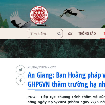
THÔNG BÁO
TRANG C
28/06/2024 22:29
An Giang: Ban Hoằng pháp v
GHPGVN thăm trường hạ nhâ
PSO - Tiếp tục chương trình thăm và cún
sáng ngày 27/6/2024 (nhằm ngày 22/5 năm