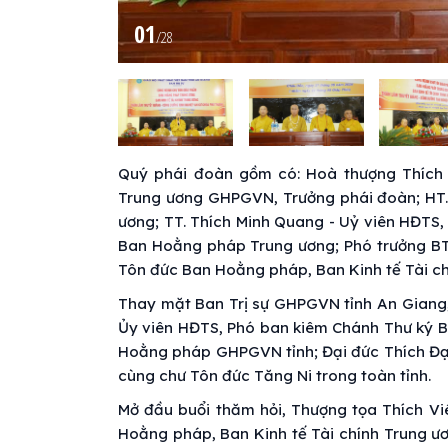
01
/
28
Quý phái đoàn gồm có: Hoà thượng Thích 
Trung ương GHPGVN, Trưởng phái đoàn; HT. 
ương; TT. Thích Minh Quang - Uỷ viên HĐTS,
Ban Hoằng pháp Trung ương; Phó trưởng BT
Tôn đức Ban Hoằng pháp, Ban Kinh tế Tài c
Thay mặt Ban Trị sự GHPGVN tỉnh An Giang, 
Ủy viên HĐTS, Phó ban kiêm Chánh Thư ký B
Hoằng pháp GHPGVN tỉnh; Đại đức Thích Đạt
cùng chư Tôn đức Tăng Ni trong toàn tỉnh.
Mở đầu buổi thăm hỏi, Thượng tọa Thích Vi
Hoằng pháp, Ban Kinh tế Tài chính Trung 