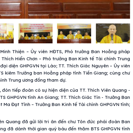
Minh Thiện – Ủy viên HĐTS, Phó trưởng Ban Hoằng pháp
Thích Hiển Chơn – Phó trưởng Ban Kinh tế Tài chính Trung
 đại diện GHPGVN tại Lào; TT. Thích Giác Nguyên – Ủy viên
S kiêm Trưởng ban Hoằng pháp tỉnh Tiền Giang; cùng chư
hính Trung ương đồng tham dự.
đón tiếp đoàn có sự hiện diện của TT. Thích Viên Quang -
TS GHPGVN tỉnh An Giang; TT. Thích Giác Tín - Trưởng Ban
 Ma Đạt Tĩnh – Trưởng Ban Kinh tế Tài chính GHPGVN tỉnh;
ên Quang đã gửi lời tri ân đến chư Tôn đức phái đoàn Ban
ương đã dành thời gian quý báu đến thăm BTS GHPGVN tỉnh