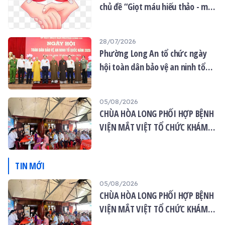
chủ đề “Giọt máu hiếu thảo - mùa
Vu lan”
28/07/2026
Phường Long An tổ chức ngày
hội toàn dân bảo vệ an ninh tổ
quốc năm 2026
05/08/2026
CHÙA HÒA LONG PHỐI HỢP BỆNH
VIỆN MẮT VIỆT TỔ CHỨC KHÁM
MẮT MIỄN PHÍ CHO 120 NGƯỜI
DÂN
TIN MỚI
05/08/2026
CHÙA HÒA LONG PHỐI HỢP BỆNH
VIỆN MẮT VIỆT TỔ CHỨC KHÁM
MẮT MIỄN PHÍ CHO 120 NGƯỜI