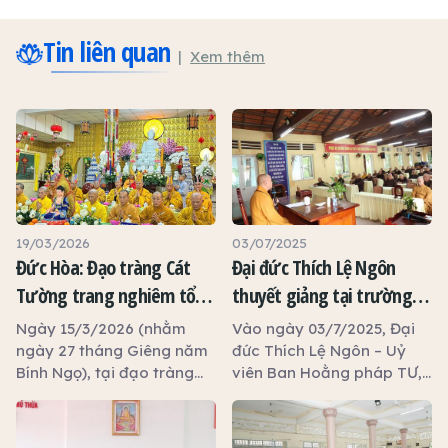
Tin liên quan
Xem thêm
19/03/2026
03/07/2025
Đức Hòa: Đạo tràng Cát
Đại đức Thích Lệ Ngôn
Tường trang nghiêm tổ
thuyết giảng tại trường
chức đàn Dược Sư thất
hạ tổ đình Tôn Thạnh
Ngày 15/3/2026 (nhằm
Vào ngày 03/7/2025, Đại
châu, khai giảng khóa tu
ngày 27 tháng Giêng năm
đức Thích Lệ Ngôn – Uỷ
Bính Ngọ), tại đạo tràng
viên Ban Hoằng pháp TƯ,
An Lạc và trao 100 phần
Cát Tường, tỉnh Tây Ninh,
Phó Trưởng ban Trị sự
quà từ thiện
dưới sự hướng dẫn của Sư
GHPGVN tỉnh Tây Ninh,
cô Thích Nữ Liên Thảo –
Trưởng phòng Đào tạo