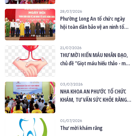
DÂN
28/07/2026
Phường Long An tổ chức ngày
hội toàn dân bảo vệ an ninh tổ
quốc năm 2026
21/07/2026
THƯ MỜI HIẾN MÁU NHÂN ĐẠO,
chủ đề “Giọt máu hiếu thảo - mùa
Vu lan”
03/07/2026
NHA KHOA AN PHƯỚC TỔ CHỨC
KHÁM, TƯ VẤN SỨC KHỎE RĂNG
MIỆNG MIỄN PHÍ TẠI CHÙA ÂN
THỌ
01/07/2026
Thư mời khám răng