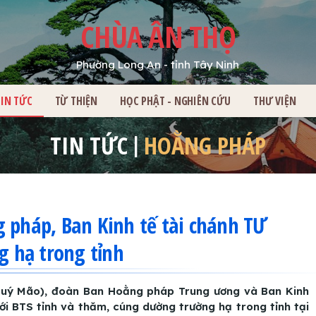
CHÙA ÂN THỌ
Phường Long An - tỉnh Tây Ninh
HỦ
TIN TỨC
TỪ THIỆN
HỌC PHẬT - NGHIÊN CỨU
THƯ VIỆN
TIN TỨC
HOẰNG PHÁP
 pháp, Ban Kinh tế tài chánh TƯ
 hạ trong tỉnh
uý Mão), đoàn Ban Hoằng pháp Trung ương và Ban Kinh
ới BTS tỉnh và thăm, cúng dường trường hạ trong tỉnh tại