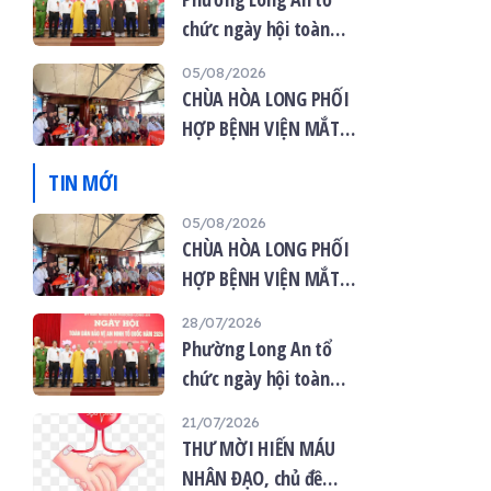
chức ngày hội toàn
dân bảo vệ an ninh tổ
05/08/2026
quốc năm 2026
CHÙA HÒA LONG PHỐI
HỢP BỆNH VIỆN MẮT
VIỆT TỔ CHỨC KHÁM
TIN MỚI
MẮT MIỄN PHÍ CHO 120
NGƯỜI DÂN
05/08/2026
CHÙA HÒA LONG PHỐI
HỢP BỆNH VIỆN MẮT
VIỆT TỔ CHỨC KHÁM
28/07/2026
MẮT MIỄN PHÍ CHO 120
Phường Long An tổ
NGƯỜI DÂN
chức ngày hội toàn
dân bảo vệ an ninh tổ
21/07/2026
quốc năm 2026
THƯ MỜI HIẾN MÁU
NHÂN ĐẠO, chủ đề