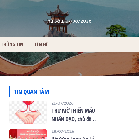
Thứ Sáu, 07/08/2026
THÔNG TIN
LIÊN HỆ
TIN QUAN TÂM
21/07/2026
THƯ MỜI HIẾN MÁU
NHÂN ĐẠO, chủ đề
“Giọt máu hiếu thảo -
28/07/2026
mùa Vu lan”
Phường Long An tổ