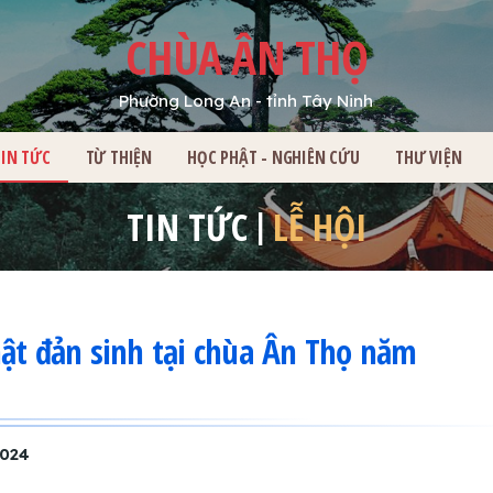
CHÙA ÂN THỌ
Phường Long An - tỉnh Tây Ninh
HỦ
TIN TỨC
TỪ THIỆN
HỌC PHẬT - NGHIÊN CỨU
THƯ VIỆN
TIN TỨC
LỄ HỘI
ật đản sinh tại chùa Ân Thọ năm
2024