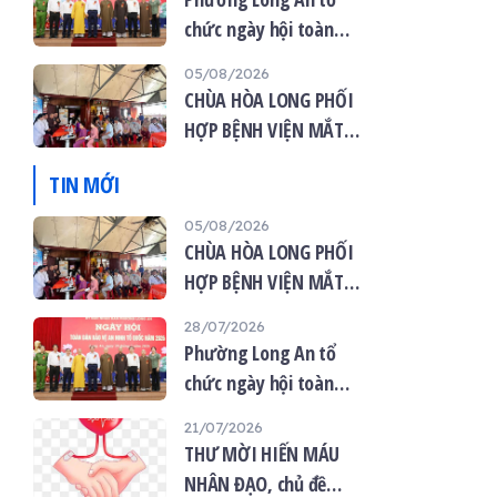
chức ngày hội toàn
dân bảo vệ an ninh tổ
05/08/2026
quốc năm 2026
CHÙA HÒA LONG PHỐI
HỢP BỆNH VIỆN MẮT
VIỆT TỔ CHỨC KHÁM
TIN MỚI
MẮT MIỄN PHÍ CHO 120
NGƯỜI DÂN
05/08/2026
CHÙA HÒA LONG PHỐI
HỢP BỆNH VIỆN MẮT
VIỆT TỔ CHỨC KHÁM
28/07/2026
MẮT MIỄN PHÍ CHO 120
Phường Long An tổ
NGƯỜI DÂN
chức ngày hội toàn
dân bảo vệ an ninh tổ
21/07/2026
quốc năm 2026
THƯ MỜI HIẾN MÁU
NHÂN ĐẠO, chủ đề