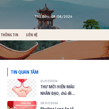
Thứ Bảy, 08/08/2026
THÔNG TIN
LIÊN HỆ
TIN QUAN TÂM
21/07/2026
THƯ MỜI HIẾN MÁU
NHÂN ĐẠO, chủ đề
“Giọt máu hiếu thảo -
28/07/2026
mùa Vu lan”
Phường Long An tổ