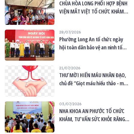
CHÙA HÒA LONG PHỐI HỢP BỆNH
VIỆN MẮT VIỆT TỔ CHỨC KHÁM
MẮT MIỄN PHÍ CHO 120 NGƯỜI
DÂN
28/07/2026
Phường Long An tổ chức ngày
hội toàn dân bảo vệ an ninh tổ
quốc năm 2026
21/07/2026
THƯ MỜI HIẾN MÁU NHÂN ĐẠO,
chủ đề “Giọt máu hiếu thảo - mùa
Vu lan”
03/07/2026
NHA KHOA AN PHƯỚC TỔ CHỨC
KHÁM, TƯ VẤN SỨC KHỎE RĂNG
MIỆNG MIỄN PHÍ TẠI CHÙA ÂN