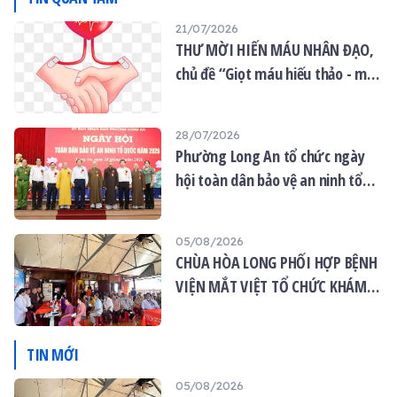
biểu trưng cho sự linh
21/07/2026
thiêng và cao quý. Hương
THƯ MỜI HIẾN MÁU NHÂN ĐẠO,
hoa, lễ phẩm được bày
biện tươm tất, tạo nên
chủ đề “Giọt máu hiếu thảo - mùa
không gian thanh tịnh và
Vu lan”
thành kính.
28/07/2026
Phường Long An tổ chức ngày
hội toàn dân bảo vệ an ninh tổ
quốc năm 2026
05/08/2026
CHÙA HÒA LONG PHỐI HỢP BỆNH
VIỆN MẮT VIỆT TỔ CHỨC KHÁM
MẮT MIỄN PHÍ CHO 120 NGƯỜI
DÂN
TIN MỚI
05/08/2026