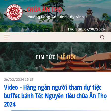
CHÙA ÂN THỌ
Phường Long An - tỉnh Tây Ninh
Thứ Sáu, 07/08/2026
TIN TỨC
LỄ HỘI
26/02/2024 13:15
Video - Hàng ngàn người tham dự tiệc
buffet bánh Tết Nguyên tiêu chùa Ân Thọ
2024