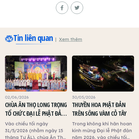
Tin liên quan
Xem thêm
02/06/2026
30/05/2026
CHÙA ÂN THỌ LONG TRỌNG
THUYỀN HOA PHẬT ĐẢN
TỔ CHỨC ĐẠI LỄ PHẬT ĐẢN
TRÊN SÔNG VÀM CỎ TÂY
NĂM 2026
Vào chiều tối ngày
Trong không khí hân hoan
31/5/2026 (nhằm ngày 15
kính mừng Đại lễ Phật đản
tháng Tư ÂL), chùa Ân Thọ
năm 2026, vào chiều tối