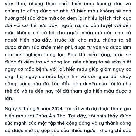
vậy thôi, nhưng thực chất hiến máu không đau và
chúng ta cũng đừng sợ nhé. Vì hiến máu không hề ảnh
hưởng tới sức khỏe mà còn đem lại nhiều lợi ích tích cực
đối với cơ thể nữa đấy! ngoài ra, nó còn tuyệt vời đến
mức không chỉ có lợi cho người nhận mà còn cho cả
người hiến nữa đấy. Trước khi cho máu, chúng ta sẽ
được khám sức khỏe miễn phí, được tư vấn và được làm
các xét nghiệm sàng lọc. Sau khi hiến tặng, máu sẽ
được đi kiểm tra và sàng lọc, nên chúng ta sẽ sớm biết
nguy cơ mắc bệnh. Với lại, hiến máu giúp giảm nguy cơ
ung thư, nguy cơ mắc bệnh tim và còn giúp đốt cháy
năng lượng nữa đó. Lần đầu bén duyên của tôi là như
thế đó và từ đến nay tôi đã tham gia hiến máu được 8
lần.
Ngày 5 tháng 5 năm 2024, tôi rất vinh dự được tham gia
hiến máu tại Chùa Ân Thọ. Tại đây, tôi nhìn thấy được
sức mạnh của một tập thể cộng đồng và sự thành công
có được nhờ sự góp sức của nhiều người, không chỉ các