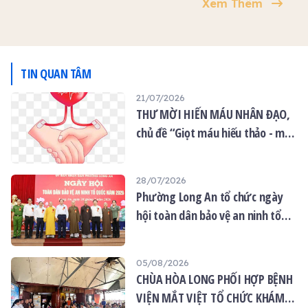
Xem Thêm
414 đơn vị máu.
đợt năm 2026: từ 07g00-
máu lần thứ 2 tại Chùa Ân
11g00, tiếp nhận 400 người
Thọ (kỳ thứ 21 của chùa)
hiến máu mỗi đợt.
với chủ đề “Hành Bồ Tát
Đạo”. Chương trình thu hút
450 Tăng Ni, Phật tử và
TIN QUAN TÂM
người dân tham gia; 379
21/07/2026
người hiến máu thành
THƯ MỜI HIẾN MÁU NHÂN ĐẠO,
công, thu được 379 đơn vị
máu, kịp thời bổ sung cho
chủ đề “Giọt máu hiếu thảo - mùa
ngân hàng máu phục vụ
Vu lan”
cấp cứu và điều trị.
28/07/2026
Phường Long An tổ chức ngày
hội toàn dân bảo vệ an ninh tổ
quốc năm 2026
05/08/2026
CHÙA HÒA LONG PHỐI HỢP BỆNH
VIỆN MẮT VIỆT TỔ CHỨC KHÁM