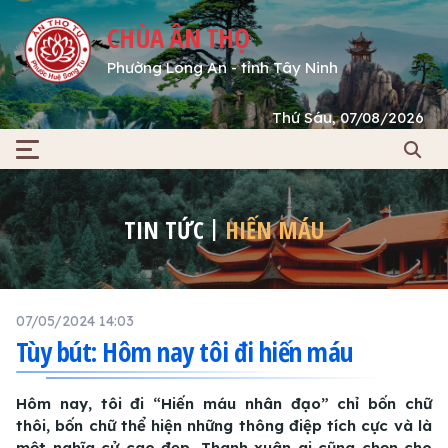
CHÙA ÂN THỌ
Phường Long An - tỉnh Tây Ninh
Thứ Sáu, 07/08/2026
TIN TỨC
HIẾN MÁU
07/05/2024 14:03
Tùy bút: Hôm nay tôi đi hiến máu
Hôm nay, tôi đi “Hiến máu nhân đạo” chỉ bốn chữ
thôi, bốn chữ thể hiện những thông điệp tích cực và là
một nghĩa cử cao đẹp. Thanh xuân ai cũng chọn cho