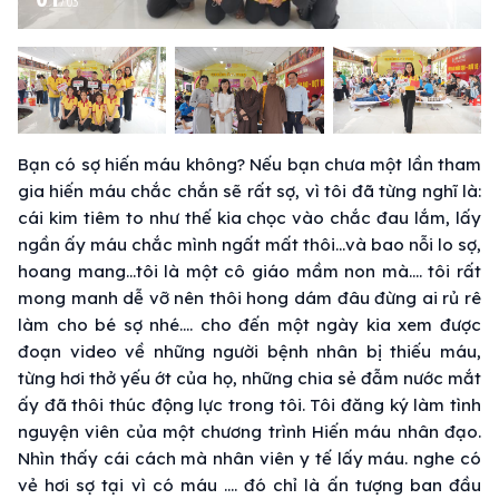
/
03
Bạn có sợ hiến máu không? Nếu bạn chưa một lần tham
gia hiến máu chắc chắn sẽ rất sợ, vì tôi đã từng nghĩ là:
cái kim tiêm to như thế kia chọc vào chắc đau lắm, lấy
ngần ấy máu chắc mình ngất mất thôi…và bao nỗi lo sợ,
hoang mang…tôi là một cô giáo mầm non mà…. tôi rất
mong manh dễ vỡ nên thôi hong dám đâu đừng ai rủ rê
làm cho bé sợ nhé…. cho đến một ngày kia xem được
đoạn video về những người bệnh nhân bị thiếu máu,
từng hơi thở yếu ớt của họ, những chia sẻ đẫm nước mắt
ấy đã thôi thúc động lực trong tôi. Tôi đăng ký làm tình
nguyện viên của một chương trình Hiến máu nhân đạo.
Nhìn thấy cái cách mà nhân viên y tế lấy máu. nghe có
vẻ hơi sợ tại vì có máu …. đó chỉ là ấn tượng ban đầu