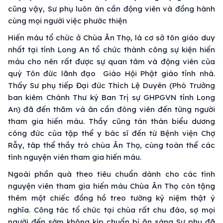
cũng vậy, Sư phụ luôn ân cần động viên và đồng hành
cùng mọi người việc phước thiện
Hiến máu tổ chức ở Chùa Ân Thọ, là cơ sở tôn giáo duy
nhất tại tỉnh Long An tổ chức thành công sự kiện hiến
máu cho nên rất được sự quan tâm và động viên của
quý Tôn đức lãnh đạo Giáo Hội Phật giáo tỉnh nhà.
Thấy Sư phụ tiếp Đại đức Thích Lệ Duyên (Phó Trưởng
ban kiêm Chánh Thư ký Ban Trị sự GHPGVN tỉnh Long
An) đã đến thăm và ân cần đông viên đến từng người
tham gia hiến máu. Thầy cũng tán thán biểu dương
công đức của tập thể y bác sĩ đến từ Bệnh viện Chợ
Rẫy, tâp thể thầy trò chùa Ân Thọ, cùng toàn thể các
tình nguyện viên tham gia hiến máu.
Ngoài phần quà theo tiêu chuẩn dành cho các tình
nguyện viên tham gia hiến máu Chùa Ân Thọ còn tặng
thêm một chiếc đồng hồ treo tường kỷ niệm thật ý
nghĩa. Công tác tổ chức tại chùa rất chu đáo, sợ mọi
người đến sớm không kịp chuẩn bị ăn sáng Sư phụ đã