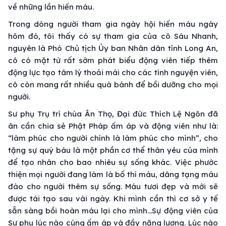
về những lần hiến máu.
Trong dòng người tham gia ngày hội hiến máu ngày
hôm đó, tôi thấy có sự tham gia của cô Sáu Nhanh,
nguyên là Phó Chủ tịch Ủy ban Nhân dân tỉnh Long An,
cô có mặt từ rất sớm phát biểu động viên tiếp thêm
động lực tạo tâm lý thoải mái cho các tình nguyện viên,
cô còn mang rất nhiều quà bánh để bồi dưỡng cho mọi
người.
Sư phụ Trụ trì chùa Ân Thọ, Đại đức Thích Lệ Ngôn đã
ân cần chia sẻ Phật Pháp ấm áp và động viên như là:
“làm phúc cho người chính là làm phúc cho mình”, cho
tặng sự quý báu là một phần cơ thể thân yêu của mình
để tạo nhân cho bao nhiêu sự sống khác. Việc phước
thiện mọi người đang làm là bố thí máu, dâng tạng máu
đào cho người thêm sự sống. Máu tươi đẹp và mới sẽ
được tái tạo sau vài ngày. Khi mình cần thì cơ sở y tế
sẵn sàng bồi hoàn máu lại cho mình…Sự động viên của
Sư phụ lúc nào cúng ấm áp và đầy năng lượng. Lúc nào