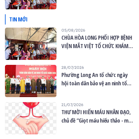
MẮT MIỄN PHÍ CHO 120 NGƯỜI
DÂN
TIN MỚI
05/08/2026
CHÙA HÒA LONG PHỐI HỢP BỆNH
VIỆN MẮT VIỆT TỔ CHỨC KHÁM
MẮT MIỄN PHÍ CHO 120 NGƯỜI
DÂN
28/07/2026
Phường Long An tổ chức ngày
hội toàn dân bảo vệ an ninh tổ
quốc năm 2026
21/07/2026
THƯ MỜI HIẾN MÁU NHÂN ĐẠO,
chủ đề “Giọt máu hiếu thảo - mùa
Vu lan”