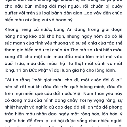
cho nấu bún măng đãi mọi người, rồi chuẩn bị quầy
buffet với trên 20 loại bánh dân gian ….do vậy đến chùa
hiến máu ai cũng vui và hoan hỷ
Không riêng cả nước, Long An đang trong giai đoạn
nắng nóng kéo dài khô hạn, nhưng ngày hôm đó có lẽ
sức mạnh của tình yêu thương và sự sẻ chia của tập thể
tham gia hiến máu tại chùa Ân Thọ mà sau khi hiến máu
xong đã cho một cơn mưa đầu mùa làm mát mẻ vào
buổi trưa, mưa đầu mùa thật to thật mát cảnh và mát
lòng. Tri ân Đức Phật vĩ đại luôn gia hộ cho lòng lành.
Tôi tin rằng “một giọt máu cho đi, một cuộc đời ở lại”
nên sẽ rất vui khi đâu đó trên quê hương mình, đâu đó
trên mọi miền quê của đất nước Việt Nam thân yêu này
có dòng máu của mình đang chảy. Tôi hy vọng rằng, sự
nhiệt huyết và nghĩa cử cao đẹp đó sẽ lan tỏa để phong
trào hiến máu nhân đạo ngày một rộng hơn, lớn hơn, ý
nghĩa hơn để đem lại cơ hội được sống cho nhiều người