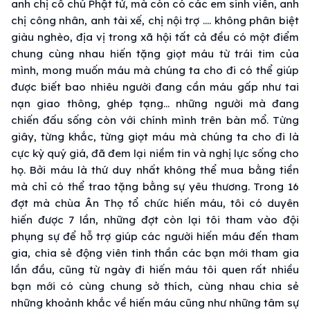
anh chị cô chú Phật tử, mà còn có các em sinh viên, anh
chị công nhân, anh tài xế, chị nội trợ …. không phân biệt
giàu nghèo, địa vị trong xã hội tất cả đều có một điểm
chung cùng nhau hiến tặng giọt máu từ trái tim của
mình, mong muốn máu mà chúng ta cho đi có thể giúp
được biết bao nhiêu người đang cần máu gấp như tai
nạn giao thông, ghép tạng… những người mà đang
chiến đấu sống còn với chính mình trên bàn mổ. Từng
giây, từng khắc, từng giọt máu mà chúng ta cho đi là
cực kỳ quý giá, đã đem lại niềm tin và nghị lực sống cho
họ. Bởi máu là thứ duy nhất không thể mua bằng tiền
mà chỉ có thể trao tặng bằng sự yêu thương. Trong 16
đợt mà chùa Ân Thọ tổ chức hiến máu, tôi có duyên
hiến được 7 lần, những đợt còn lại tôi tham vào đội
phụng sự để hỗ trợ giúp các người hiến máu đến tham
gia, chia sẻ động viên tinh thần các bạn mới tham gia
lần đầu, cũng từ ngày đi hiến máu tôi quen rất nhiều
bạn mới có cùng chung sở thích, cùng nhau chia sẻ
những khoảnh khắc về hiến máu cũng như những tâm sự