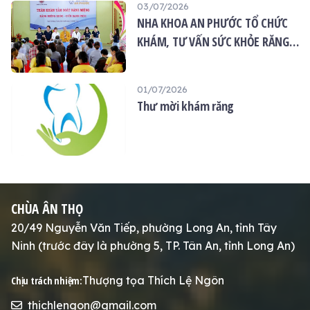
03/07/2026
NHA KHOA AN PHƯỚC TỔ CHỨC
KHÁM, TƯ VẤN SỨC KHỎE RĂNG
MIỆNG MIỄN PHÍ TẠI CHÙA ÂN
THỌ
01/07/2026
Thư mời khám răng
CHÙA ÂN THỌ
20/49 Nguyễn Văn Tiếp, phường Long An, tỉnh Tây
Ninh (trước đây là phường 5, TP. Tân An, tỉnh Long An)
Thượng tọa Thích Lệ Ngôn
Chịu trách nhiệm:
thichlengon@gmail.com