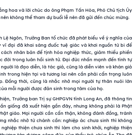
lẵng hoa và lời chúc do ông Phạm Tấn Hòa, Phó Chủ tịch Ủy
nên không thể tham dự buổi lễ nên đã gửi đến chúc mừng.
ch Lệ Ngôn, Trưởng Ban tổ chức đã phát biểu về ý nghĩa của
 vĩ đại đã khai sáng đuốc tuệ giác và khơi nguồn từ bi để
 cách nhân bản để tịnh hóa nghiệp thức, giảm thiểu phiền
 đời trong luân hồi sinh tử. Đại đức nhấn mạnh đến tính tự
gười là đạo diễn, là tác giả, cũng là diễn viên và khán giả
nh trong hiện tại và tương lai nên cần phải cẩn trọng luôn
. Đồng thời, cũng là nhắc nhở mọi người tự thân nuôi lớn
của mỗi người được đản sinh trong tâm của họ.
Thiện, Trưởng ban Trị sự GHPGVN tỉnh Long An, đã thông tin
gần giống đã xuất hiện gần đây, nhưng không phải là Phật
ật giáo. Mọi người cần cẩn thận, không đánh đồng, tránh
ợng nhắc nhở tứ chánh cần: nghiệp ác chưa sinh thì không
, nghiệp thiện chưa sinh thì làm cho sinh khởi, nghiệp thiện
a thượng tán dương công đức của thầy trò chùa Ân Thọ đã