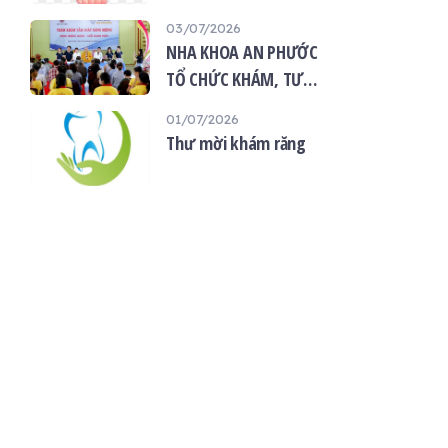
“Giọt máu hiếu thảo -
03/07/2026
mùa Vu lan”
NHA KHOA AN PHƯỚC
TỔ CHỨC KHÁM, TƯ
VẤN SỨC KHỎE RĂNG
01/07/2026
MIỆNG MIỄN PHÍ TẠI
Thư mời khám răng
CHÙA ÂN THỌ