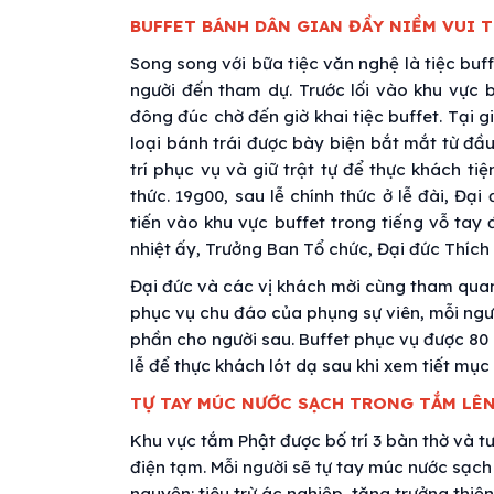
BUFFET BÁNH DÂN GIAN ĐẦY NIỀM VUI 
Song song với bữa tiệc văn nghệ là tiệc buf
người đến tham dự. Trước lối vào khu vực
đông đúc chờ đến giờ khai tiệc buffet. Tại
loại bánh trái được bày biện bắt mắt từ đầu
trí phục vụ và giữ trật tự để thực khách ti
thức. 19g00, sau lễ chính thức ở lễ đài, Đạ
tiến vào khu vực buffet trong tiếng vỗ tay
nhiệt ấy, Trưởng Ban Tổ chức, Đại đức Thích
Đại đức và các vị khách mời cùng tham quan v
phục vụ chu đáo của phụng sự viên, mỗi ngườ
phần cho người sau. Buffet phục vụ được 80 
lễ để thực khách lót dạ sau khi xem tiết mục
TỰ TAY MÚC NƯỚC SẠCH TRONG TẮM LÊN
Khu vực tắm Phật được bố trí 3 bàn thờ và 
điện tạm. Mỗi người sẽ tự tay múc nước sạch
nguyện: tiêu trừ ác nghiệp, tăng trưởng thiệ