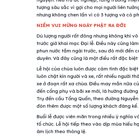
tượng sâu sắc vì gợi cho mọi người liên tưở
nhưng không chen lấn vì có 3 tượng và có ph
NIỀM VUI MỪNG NGÀY PHẬT RA ĐỜI
Dù lượng người rất đông nhưng không khí vô
trước giờ khai mạc Đại lễ. Điều này cũng làm 
phun nước tắm ngài trước, sau đó mới đến co
duyên. Và đây cũng là một điều rất đặc biệt 
Lễ hội của chùa luôn được cảm tình đặc biệ
luôn chật kín người và xe, rất nhiều người 
xe ở đoạn rất xa chùa. Điều may mắn nữa c
đến cổng phụ và bãi xe mới, là hướng đường
Trụ đến cầu Tổng Quẩn, theo đường Nguyễn V
đón thêm được một số lượng khách đáng kể. K
Buổi lễ được viên mãn trong nhiều ý nghĩa v
tổ chức. Lễ hội tiếp theo vào dịp mùa hiếu h
âm lịch theo thông lệ.