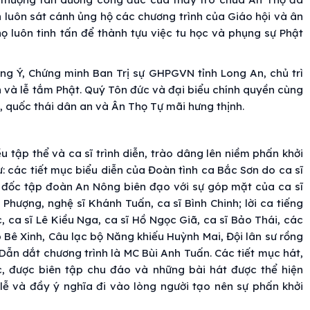
ôn luôn sát cánh ủng hộ các chương trình của Giáo hội và ân
 luôn tinh tấn để thành tựu việc tu học và phụng sự Phật
ng Ý, Chứng minh Ban Trị sự GHPGVN tỉnh Long An, chủ trì
 và lễ tắm Phật. Quý Tôn đức và đại biểu chính quyền cùng
 quốc thái dân an và Ân Thọ Tự mãi hưng thịnh.
 tập thể và ca sĩ trình diễn, trào dâng lên niềm phấn khởi
: các tiết mục biểu diễn của Đoàn tình ca Bắc Sơn do ca sĩ
 đốc tập đoàn An Nông biên đạo với sự góp mặt của ca sĩ
 Phượng, nghệ sĩ Khánh Tuấn, ca sĩ Bình Chinh; lời ca tiếng
, ca sĩ Lê Kiều Nga, ca sĩ Hồ Ngọc Giã, ca sĩ Bảo Thái, các
 Bê Xinh, Câu lạc bộ Năng khiếu Huỳnh Mai, Đội lân sư rồng
Dẫn dắt chương trình là MC Bùi Anh Tuấn. Các tiết mục hát,
c, được biên tập chu đáo và những bài hát được thể hiện
lễ và đầy ý nghĩa đi vào lòng người tạo nên sự phấn khởi