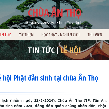
CHÙA ÂN THỌ
Phường Long An - tỉnh Tây Ninh
HỦ
TIN TỨC
TỪ THIỆN
HỌC PHẬT - NGHIÊN CỨU
THƯ VIỆN
TIN TỨC
LỄ HỘI
hội Phật đản sinh tại chùa Ân Thọ
lịch (nhằm ngày 22/5/2024), Chùa Ân Thọ (TP. Tân An,
 đản sinh năm 2024, đông đảo quần chúng nhân dân, Phật