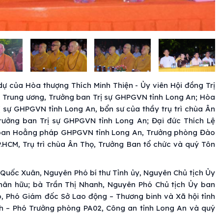
ự của Hòa thượng Thích Minh Thiện - Ủy viên Hội đồng Trị
 Trung ương, Trưởng ban Trị sự GHPGVN tỉnh Long An; Hòa
 sự GHPGVN tỉnh Long An, bổn sư của thầy trụ trì chùa Ân
rưởng ban Trị sự GHPGVN tỉnh Long An; Đại đức Thích Lệ
g ban Hoằng pháp GHPGVN tỉnh Long An, Trưởng phòng Đào
.HCM, Trụ trì chùa Ân Thọ, Trưởng Ban tổ chức và quý Tôn
Quốc Xuân, Nguyên Phó bí thư Tỉnh ủy, Nguyên Chủ tịch Ủy
hân hữu; bà Trần Thị Nhanh, Nguyên Phó Chủ tịch Ủy ban
, Phó Giám đốc Sở Lao động – Thương binh và Xã hội tỉnh
h – Phó Trưởng phòng PA02, Công an tỉnh Long An và quý