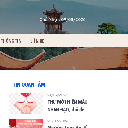
Chủ Nhật, 09/08/2026
THÔNG TIN
LIÊN HỆ
TIN QUAN TÂM
21/07/2026
THƯ MỜI HIẾN MÁU
NHÂN ĐẠO, chủ đề
“Giọt máu hiếu thảo -
28/07/2026
mùa Vu lan”
Phường Long An tổ