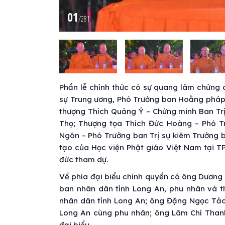
01
/
281
Phần lễ chính thức có sự quang lâm chứng d
sự Trung ương, Phó Trưởng ban Hoằng pháp
thượng Thích Quảng Ý – Chứng minh Ban Trị
Thọ; Thượng tọa Thích Đức Hoàng – Phó T
Ngôn – Phó Trưởng ban Trị sự kiêm Trưởn
tạo của Học viện Phật giáo Việt Nam tại TP
đức tham dự.
Về phía đại biểu chính quyền có ông Dương 
ban nhân dân tỉnh Long An, phu nhân và t
nhân dân tỉnh Long An; ông Đặng Ngọc Tảo
Long An cùng phu nhân; ông Lâm Chí Than
đại biểu.