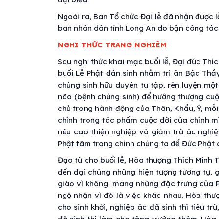
Ngoài ra, Ban Tổ chức Đại lễ đã nhận được 
ban nhân dân tỉnh Long An do bận công tác 
NGHI THỨC TRANG NGHIÊM
Sau nghi thức khai mạc buổi lễ, Đại đức Thí
buổi Lễ Phật đản sinh nhằm tri ân Bậc Thầy
chúng sinh hữu duyên tu tập, rèn luyện một
não (bệnh chúng sinh) để hướng thượng cuộc
chủ trong hành động của Thân, Khẩu, Ý, mỗi n
chính trong tác phẩm cuộc đời của chính mì
nêu cao thiện nghiệp và giảm trừ ác nghiệp
Phật tâm trong chính chúng ta để Đức Phật 
Đạo từ cho buổi lễ, Hòa thượng Thích Minh 
đến đại chúng những hiện tượng tương tự, 
giáo vì không mang những đặc trưng của Ph
ngộ nhận vì đó là việc khác nhau. Hòa thư
cho sinh khởi, nghiệp ác đã sinh thì tiêu trừ
đã sinh thì làm cho tăng trưởng thêm. Hò