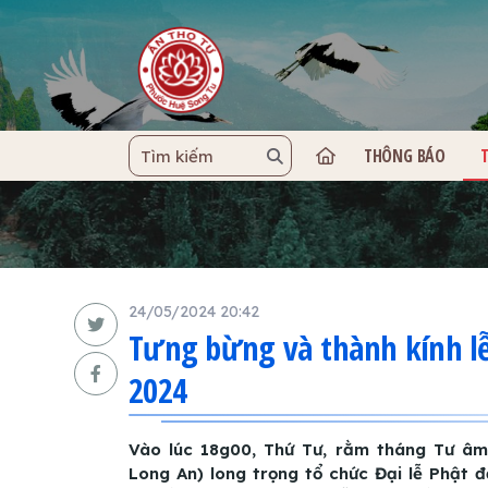
THÔNG BÁO
TRANG C
24/05/2024 20:42
Tưng bừng và thành kính lễ 
2024
Vào lúc 18g00, Thứ Tư, rằm tháng Tư âm 
Long An) long trọng tổ chức Đại lễ Phật