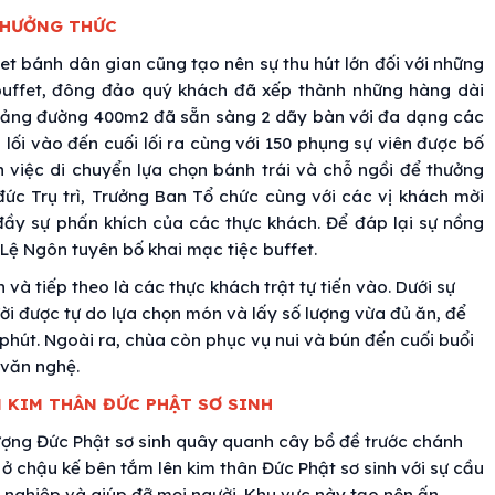
THƯỞNG THỨC
fet bánh dân gian cũng tạo nên sự thu hút lớn đối với những
 buffet, đông đảo quý khách đã xếp thành những hàng dài
 giảng đường 400m2 đã sẵn sàng 2 dãy bàn với đa dạng các
 lối vào đến cuối lối ra cùng với 150 phụng sự viên được bố
ện việc di chuyển lựa chọn bánh trái và chỗ ngồi để thưởng
i đức Trụ trì, Trưởng Ban Tổ chức cùng với các vị khách mời
 đầy sự phấn khích của các thực khách. Để đáp lại sự nồng
 Lệ Ngôn tuyên bố khai mạc tiệc buffet.
à tiếp theo là các thực khách trật tự tiến vào. Dưới sự
i được tự do lựa chọn món và lấy số lượng vừa đủ ăn, để
phút. Ngoài ra, chùa còn phục vụ nui và bún đến cuối buổi
 văn nghệ.
 KIM THÂN ĐỨC PHẬT SƠ SINH
tượng Đức Phật sơ sinh quây quanh cây bồ đề trước chánh
 ở chậu kế bên tắm lên kim thân Đức Phật sơ sinh với sự cầu
n nghiệp và giúp đỡ mọi người. Khu vực này tạo nên ấn