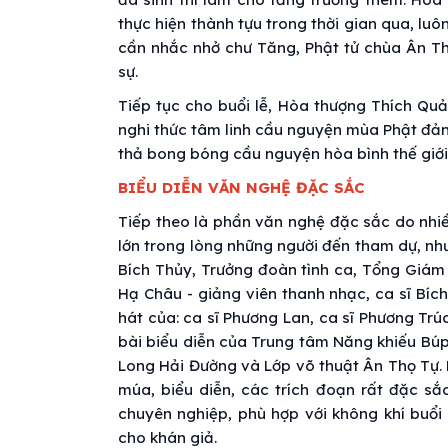
thực hiện thành tựu trong thời gian qua, lu
cần nhắc nhở chư Tăng, Phật tử chùa Ân Thọ
sự.
Tiếp tục cho buổi lễ, Hòa thượng Thích Quả
nghi thức tâm linh cầu nguyện mùa Phật đản
thả bong bóng cầu nguyện hòa bình thế giới,
BIỂU DIỄN VĂN NGHỆ ĐẶC SẮC
Tiếp theo là phần văn nghệ đặc sắc do nhiều
lớn trong lòng những người đến tham dự, như
Bích Thủy, Trưởng đoàn tình ca, Tổng Giám
Hạ Châu - giảng viên thanh nhạc, ca sĩ Bích
hát của: ca sĩ Phương Lan, ca sĩ Phương Trúc
bài biểu diễn của Trung tâm Năng khiếu Búp
Long Hải Đường và Lớp võ thuật Ân Thọ Tự. 
múa, biểu diễn, các trích đoạn rất đặc sắ
chuyên nghiệp, phù hợp với không khí buổi 
cho khán giả.