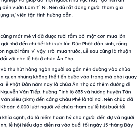
ng đến vườn Lâm Tì Ni. Nên dù rất đông người tham gia
ụng sự viên tận tình hướng dẫn.
 cùng mát mẻ vì đã được tưới tắm bởi một cơn mưa lớn
gợi nhớ đến chi tiết khi xưa lúc Đức Phật đản sinh, rồng
n người tắm. vì vậy Trời mưa trước, Lễ sau cũng là thuận
đối với các lễ hội ở chùa Ân Thọ.
t và thu hút hàng ngàn người xa gần nên đường vào chùa
thân quen nhưng không thể tiến bước vào trong mà phải quay
ủa lễ Phật Đản năm nay là chùa Ân Thọ có thêm đường đi
 Nguyễn Văn Tiếp, hướng Tỉnh lộ 833 và hướng huyện Tân
ăn Siêu (1km) đến cảng Châu Phê là tới nơi. Nên chùa đã
hoản 6.000 lượt người về chùa tham dự lễ hội buổi tối.
à khía cạnh, đó là niềm hoan hỷ cho người đến dự và người
ạnh, lễ hội hiếu đạo diễn ra vào buổi tối ngày 15 tháng Bảy