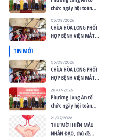
chức ngày hội toàn
dân bảo vệ an ninh tổ
05/08/2026
quốc năm 2026
CHÙA HÒA LONG PHỐI
HỢP BỆNH VIỆN MẮT
VIỆT TỔ CHỨC KHÁM
TIN MỚI
MẮT MIỄN PHÍ CHO 120
NGƯỜI DÂN
05/08/2026
CHÙA HÒA LONG PHỐI
HỢP BỆNH VIỆN MẮT
VIỆT TỔ CHỨC KHÁM
28/07/2026
MẮT MIỄN PHÍ CHO 120
Phường Long An tổ
NGƯỜI DÂN
chức ngày hội toàn
dân bảo vệ an ninh tổ
21/07/2026
quốc năm 2026
THƯ MỜI HIẾN MÁU
NHÂN ĐẠO, chủ đề