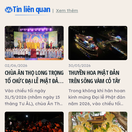
Tin liên quan
Xem thêm
02/06/2026
30/05/2026
CHÙA ÂN THỌ LONG TRỌNG
THUYỀN HOA PHẬT ĐẢN
TỔ CHỨC ĐẠI LỄ PHẬT ĐẢN
TRÊN SÔNG VÀM CỎ TÂY
NĂM 2026
Vào chiều tối ngày
Trong không khí hân hoan
31/5/2026 (nhằm ngày 15
kính mừng Đại lễ Phật đản
tháng Tư ÂL), chùa Ân Thọ
năm 2026, vào chiều tối
(phường Long An, tỉnh Tây
ngày 29/5/2026 (nhằm
Ninh) đã long trọng tổ
ngày 13 tháng Tư ÂL),
chức Đại lễ Phật đản năm
chương trình Thuyền hoa
2026 trong không khí
Phật đản đã được trọng