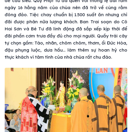
để cầu siêu. Quý Phật tử đã quen với thông lệ đãi rằm
ngày 16 hằng năm của chùa nên đã trở về cúng rằm
đông đảo. Tiệc chay chuẩn bị 1.500 suất ăn nhưng chỉ
đãi được phân nữa lượng khách. Ban Trai soạn do Cô
Hai Sơn và Bé Tư đã linh động đã sắp xếp kịp thời để
đãi phần cơm trưa đầy đủ cho mọi người. Quầy trái cây
tự chọn gồm: Táo, nhãn, chôm chôm, thơm, ổi Đức Hòa,
đậu phụng luộc, dưa hấu… làm thêm sự hoan hỷ cho
thực khách vì tâm tình của nhà chùa rất chu đáo.