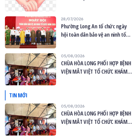
không gian thanh tịnh và
Vu lan”
thành kính.
28/07/2026
Phường Long An tổ chức ngày
hội toàn dân bảo vệ an ninh tổ
quốc năm 2026
05/08/2026
CHÙA HÒA LONG PHỐI HỢP BỆNH
VIỆN MẮT VIỆT TỔ CHỨC KHÁM
MẮT MIỄN PHÍ CHO 120 NGƯỜI
DÂN
TIN MỚI
05/08/2026
CHÙA HÒA LONG PHỐI HỢP BỆNH
VIỆN MẮT VIỆT TỔ CHỨC KHÁM
MẮT MIỄN PHÍ CHO 120 NGƯỜI