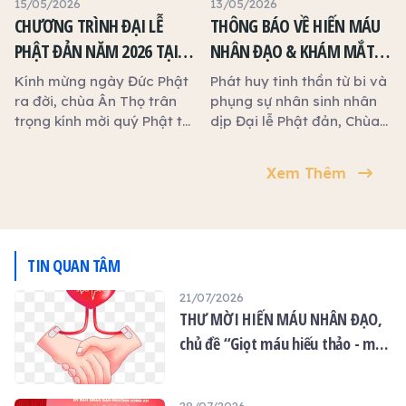
15/05/2026
13/05/2026
trình Hiến máu nhân đạo.
CHƯƠNG TRÌNH ĐẠI LỄ
THÔNG BÁO VỀ HIẾN MÁU
Kính mời quý Phật tử và
PHẬT ĐẢN NĂM 2026 TẠI
NHÂN ĐẠO & KHÁM MẮT
quý thiện tín cùng phát
CHÙA ÂN THỌ
MIỄN PHÍ NHÂN DỊP ĐẠI LỄ
tâm tham gia, trao tặng
Kính mừng ngày Đức Phật
Phát huy tinh thần từ bi và
những giọt máu hiếu thảo,
PHẬT ĐẢN TẠI CHÙA ÂN
ra đời, chùa Ân Thọ trân
phụng sự nhân sinh nhân
góp phần cứu người, lan
trọng kính mời quý Phật tử
dịp Đại lễ Phật đản, Chùa
THỌ
tỏa yêu thương và thiết
và quý khách cùng về
Ân Thọ tổ chức đồng thời
thực báo ân trong mùa Vu
tham dự và đồng hành
02 chương trình thiện
Xem Thêm
Lan.
nhiều hoạt động ý nghĩa
nguyện ý nghĩa:
sau:
TIN QUAN TÂM
21/07/2026
THƯ MỜI HIẾN MÁU NHÂN ĐẠO,
chủ đề “Giọt máu hiếu thảo - mùa
Vu lan”