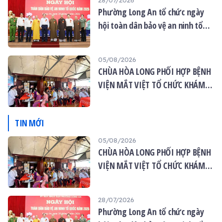
28/07/2026
Phường Long An tổ chức ngày
hội toàn dân bảo vệ an ninh tổ
quốc năm 2026
05/08/2026
CHÙA HÒA LONG PHỐI HỢP BỆNH
VIỆN MẮT VIỆT TỔ CHỨC KHÁM
MẮT MIỄN PHÍ CHO 120 NGƯỜI
DÂN
TIN MỚI
05/08/2026
CHÙA HÒA LONG PHỐI HỢP BỆNH
VIỆN MẮT VIỆT TỔ CHỨC KHÁM
MẮT MIỄN PHÍ CHO 120 NGƯỜI
DÂN
28/07/2026
Phường Long An tổ chức ngày