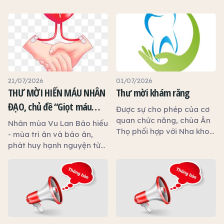
21/07/2026
01/07/2026
THƯ MỜI HIẾN MÁU NHÂN
Thư mời khám răng
ĐẠO, chủ đề “Giọt máu
Được sự cho phép của cơ
hiếu thảo - mùa Vu lan”
quan chức năng, chùa Ân
Nhân mùa Vu Lan Báo hiếu
Thọ phối hợp với Nha khoa
- mùa tri ân và báo ân,
An Phước tổ chức chương
phát huy hạnh nguyện từ
trình khám, tư vấn và
bi cứu người, Ban Trị sự
chăm sóc sức khỏe răng
Giáo hội Phật giáo Việt
miệng miễn phí nhằm góp
Nam tỉnh Tây Ninh, Hội Chữ
phần chăm sóc sức khỏe
thập đỏ tỉnh Tây Ninh và
cộng đồng.
chùa Ân Thọ phối hợp với
Bệnh viện Chợ Rẫy
(TP.HCM) tổ chức chương