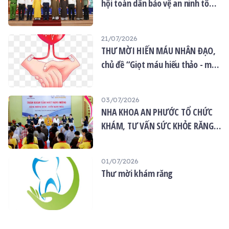
hội toàn dân bảo vệ an ninh tổ
quốc năm 2026
21/07/2026
THƯ MỜI HIẾN MÁU NHÂN ĐẠO,
chủ đề “Giọt máu hiếu thảo - mùa
Vu lan”
03/07/2026
NHA KHOA AN PHƯỚC TỔ CHỨC
KHÁM, TƯ VẤN SỨC KHỎE RĂNG
MIỆNG MIỄN PHÍ TẠI CHÙA ÂN
THỌ
01/07/2026
Thư mời khám răng