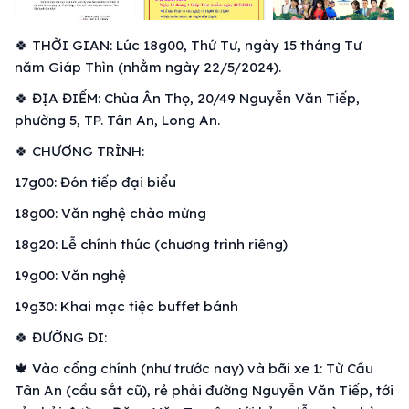
🍀 THỜI GIAN: Lúc 18g00, Thứ Tư, ngày 15 tháng Tư
năm Giáp Thìn (nhằm ngày 22/5/2024).
🍀 ĐỊA ĐIỂM: Chùa Ân Thọ, 20/49 Nguyễn Văn Tiếp,
phường 5, TP. Tân An, Long An.
🍀 CHƯƠNG TRÌNH:
17g00: Đón tiếp đại biểu
18g00: Văn nghệ chào mừng
18g20: Lễ chính thức (chương trình riêng)
19g00: Văn nghệ
19g30: Khai mạc tiệc buffet bánh
🍀 ĐƯỜNG ĐI:
🍁 Vào cổng chính (như trước nay) và bãi xe 1: Từ Cầu
Tân An (cầu sắt cũ), rẻ phải đường Nguyễn Văn Tiếp, tới