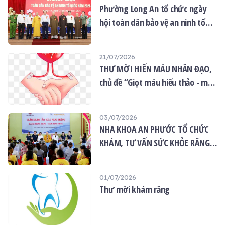
Phường Long An tổ chức ngày
hội toàn dân bảo vệ an ninh tổ
quốc năm 2026
21/07/2026
THƯ MỜI HIẾN MÁU NHÂN ĐẠO,
chủ đề “Giọt máu hiếu thảo - mùa
Vu lan”
03/07/2026
NHA KHOA AN PHƯỚC TỔ CHỨC
KHÁM, TƯ VẤN SỨC KHỎE RĂNG
MIỆNG MIỄN PHÍ TẠI CHÙA ÂN
THỌ
01/07/2026
Thư mời khám răng