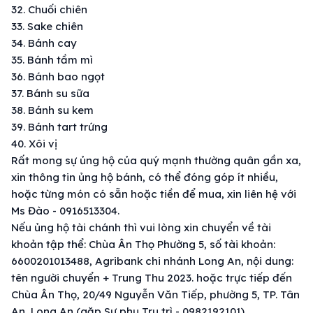
32. Chuối chiên
33. Sake chiên
34. Bánh cay
35. Bánh tầm mì
36. Bánh bao ngọt
37. Bánh su sữa
38. Bánh su kem
39. Bánh tart trứng
40. Xôi vị
Rất mong sự ủng hộ của quý mạnh thường quân gần xa,
xin thông tin ủng hộ bánh, có thể đóng góp ít nhiều,
hoặc từng món có sẵn hoặc tiền để mua, xin liên hệ với
Ms Đào - 0916513304.
Nếu ủng hộ tài chánh thì vui lòng xin chuyển về tài
khoản tập thể: Chùa Ân Thọ Phường 5, số tài khoản:
6600201013488, Agribank chi nhánh Long An, nội dung:
tên người chuyển + Trung Thu 2023. hoặc trực tiếp đến
Chùa Ân Thọ, 20/49 Nguyễn Văn Tiếp, phường 5, TP. Tân
An, Long An (gặp Sư phụ Trụ trì - 0982192101).