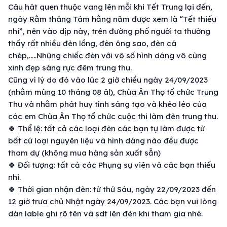
Câu hát quen thuộc vang lên mỗi khi Tết Trung lại đến,
ngày Rằm tháng Tám hằng năm được xem là “Tết thiếu
nhi”, nên vào dịp này, trên đường phố người ta thường
thấy rất nhiều đèn lồng, đèn ông sao, đèn cá
chép,.....Những chiếc đèn với vô số hình dáng vô cùng
xinh đẹp sáng rực đêm trung thu.
Cũng vì lý do đó vào lúc 2 giờ chiều ngày 24/09/2023
(nhằm mùng 10 tháng 08 âl), Chùa Ân Thọ tổ chức Trung
Thu và nhằm phát huy tính sáng tạo và khéo léo của
các em Chùa Ân Thọ tổ chức cuộc thi làm đèn trung thu.
🍀
Thể lệ: tất cả các loại đèn các bạn tự làm được từ
bất cứ loại nguyên liệu và hình dáng nào đều được
tham dự (không mua hàng sản xuất sẵn)
🍀
Đối tượng: tất cả các Phụng sự viên và các bạn thiếu
nhi.
🍀
Thời gian nhận đèn: từ thứ Sáu, ngày 22/09/2023 đến
12 giờ trưa chủ Nhật ngày 24/09/2023. Các bạn vui lòng
dán lable ghi rõ tên và sdt lên đèn khi tham gia nhé.