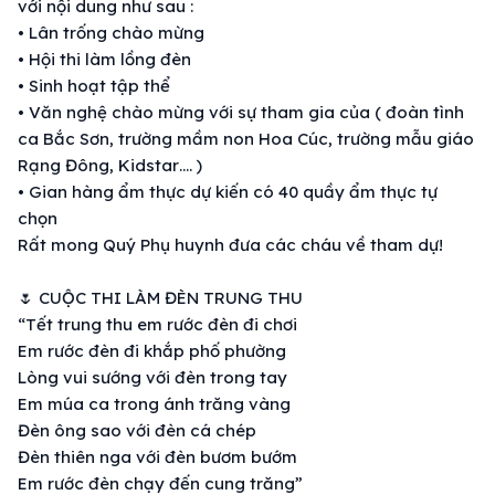
với nội dung như sau :
• Lân trống chào mừng
• Hội thi làm lồng đèn
• Sinh hoạt tập thể
• Văn nghệ chào mừng với sự tham gia của ( đoàn tình
ca Bắc Sơn, trường mầm non Hoa Cúc, trường mẫu giáo
Rạng Đông, Kidstar…. )
• Gian hàng ẩm thực dự kiến có 40 quầy ẩm thực tự
chọn
Rất mong Quý Phụ huynh đưa các cháu về tham dự!
🌷
CUỘC THI LÀM ĐÈN TRUNG THU
“Tết trung thu em rước đèn đi chơi
Em rước đèn đi khắp phố phường
Lòng vui sướng với đèn trong tay
Em múa ca trong ánh trăng vàng
Đèn ông sao với đèn cá chép
Đèn thiên nga với đèn bươm bướm
Em rước đèn chạy đến cung trăng”