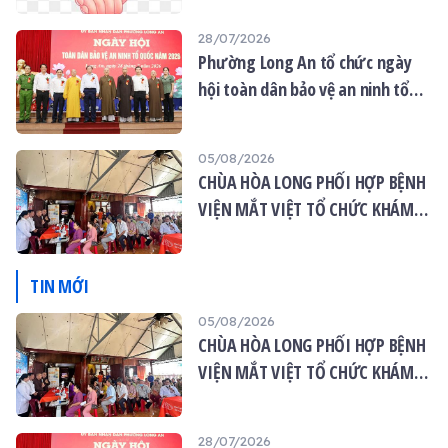
28/07/2026
Phường Long An tổ chức ngày
hội toàn dân bảo vệ an ninh tổ
quốc năm 2026
05/08/2026
CHÙA HÒA LONG PHỐI HỢP BỆNH
VIỆN MẮT VIỆT TỔ CHỨC KHÁM
MẮT MIỄN PHÍ CHO 120 NGƯỜI
DÂN
TIN MỚI
05/08/2026
CHÙA HÒA LONG PHỐI HỢP BỆNH
VIỆN MẮT VIỆT TỔ CHỨC KHÁM
MẮT MIỄN PHÍ CHO 120 NGƯỜI
DÂN
28/07/2026