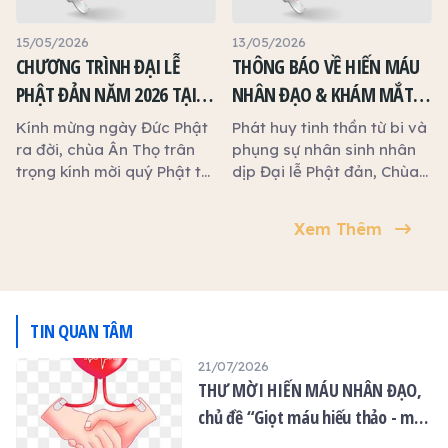
Bệnh viện Chợ Rẫy
(TP.HCM) tổ chức chương
15/05/2026
13/05/2026
trình Hiến máu nhân đạo.
CHƯƠNG TRÌNH ĐẠI LỄ
THÔNG BÁO VỀ HIẾN MÁU
Kính mời quý Phật tử và
PHẬT ĐẢN NĂM 2026 TẠI
NHÂN ĐẠO & KHÁM MẮT
quý thiện tín cùng phát
CHÙA ÂN THỌ
MIỄN PHÍ NHÂN DỊP ĐẠI LỄ
tâm tham gia, trao tặng
Kính mừng ngày Đức Phật
Phát huy tinh thần từ bi và
những giọt máu hiếu thảo,
PHẬT ĐẢN TẠI CHÙA ÂN
ra đời, chùa Ân Thọ trân
phụng sự nhân sinh nhân
góp phần cứu người, lan
trọng kính mời quý Phật tử
dịp Đại lễ Phật đản, Chùa
THỌ
tỏa yêu thương và thiết
và quý khách cùng về
Ân Thọ tổ chức đồng thời
thực báo ân trong mùa Vu
tham dự và đồng hành
02 chương trình thiện
Xem Thêm
Lan.
nhiều hoạt động ý nghĩa
nguyện ý nghĩa:
sau:
TIN QUAN TÂM
21/07/2026
THƯ MỜI HIẾN MÁU NHÂN ĐẠO,
chủ đề “Giọt máu hiếu thảo - mùa
Vu lan”