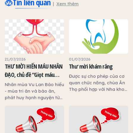
Tin liên quan
Xem thêm
21/07/2026
01/07/2026
THƯ MỜI HIẾN MÁU NHÂN
Thư mời khám răng
ĐẠO, chủ đề “Giọt máu
Được sự cho phép của cơ
hiếu thảo - mùa Vu lan”
quan chức năng, chùa Ân
Nhân mùa Vu Lan Báo hiếu
Thọ phối hợp với Nha khoa
- mùa tri ân và báo ân,
An Phước tổ chức chương
phát huy hạnh nguyện từ
trình khám, tư vấn và
bi cứu người, Ban Trị sự
chăm sóc sức khỏe răng
Giáo hội Phật giáo Việt
miệng miễn phí nhằm góp
Nam tỉnh Tây Ninh, Hội Chữ
phần chăm sóc sức khỏe
thập đỏ tỉnh Tây Ninh và
cộng đồng.
chùa Ân Thọ phối hợp với