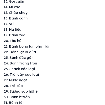
13. Gỏi cuốn
14. Mì xào
15. Cháo chay
16. Bánh canh
17. Nui
18. Hủ tiếu
19. Bánh xèo
20. Tàu hủ
21. Bánh bông lan phát tài
22. Bánh lọt lá dứa
23. Bánh đúc gân
24. Bánh tráng trộn
25. Snack các loại
26. Trái cây các loại
27. Nước ngọt
28. Trà sữa
29. Sương sáo hột é
30. Bánh ít trần
31. Bánh tét