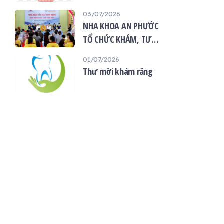
“Giọt máu hiếu thảo -
03/07/2026
mùa Vu lan”
NHA KHOA AN PHƯỚC
TỔ CHỨC KHÁM, TƯ
VẤN SỨC KHỎE RĂNG
01/07/2026
MIỆNG MIỄN PHÍ TẠI
Thư mời khám răng
CHÙA ÂN THỌ