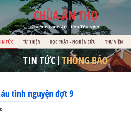
CHÙA ÂN THỌ
Phường Long An - tỉnh Tây Ninh
HỦ
TIN TỨC
TỪ THIỆN
HỌC PHẬT - NGHIÊN CỨU
THƯ VIỆN
TIN TỨC
THÔNG BÁO
áu tình nguyện đợt 9
00