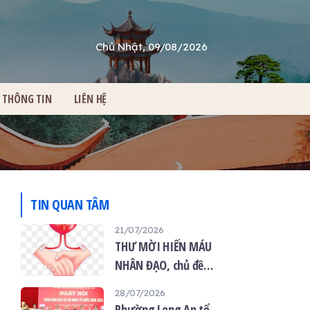
Chủ Nhật, 09/08/2026
THÔNG TIN
LIÊN HỆ
TIN QUAN TÂM
21/07/2026
THƯ MỜI HIẾN MÁU
NHÂN ĐẠO, chủ đề
“Giọt máu hiếu thảo -
28/07/2026
mùa Vu lan”
Phường Long An tổ