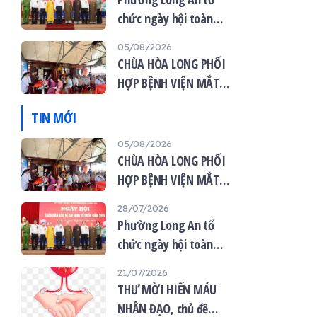
chức ngày hội toàn
dân bảo vệ an ninh tổ
05/08/2026
quốc năm 2026
CHÙA HÒA LONG PHỐI
HỢP BỆNH VIỆN MẮT
VIỆT TỔ CHỨC KHÁM
TIN MỚI
MẮT MIỄN PHÍ CHO 120
NGƯỜI DÂN
05/08/2026
CHÙA HÒA LONG PHỐI
HỢP BỆNH VIỆN MẮT
VIỆT TỔ CHỨC KHÁM
28/07/2026
MẮT MIỄN PHÍ CHO 120
Phường Long An tổ
NGƯỜI DÂN
chức ngày hội toàn
dân bảo vệ an ninh tổ
21/07/2026
quốc năm 2026
THƯ MỜI HIẾN MÁU
NHÂN ĐẠO, chủ đề