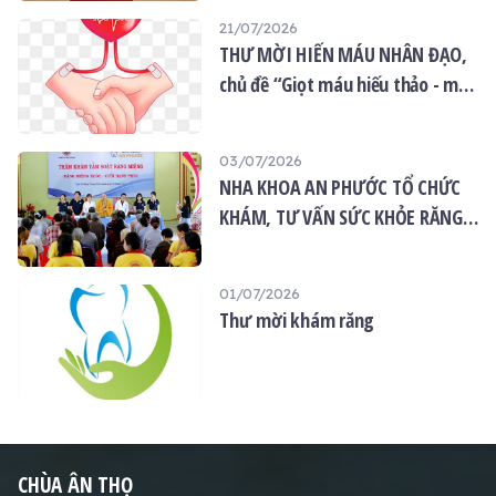
21/07/2026
THƯ MỜI HIẾN MÁU NHÂN ĐẠO,
chủ đề “Giọt máu hiếu thảo - mùa
Vu lan”
03/07/2026
NHA KHOA AN PHƯỚC TỔ CHỨC
KHÁM, TƯ VẤN SỨC KHỎE RĂNG
MIỆNG MIỄN PHÍ TẠI CHÙA ÂN
THỌ
01/07/2026
Thư mời khám răng
CHÙA ÂN THỌ