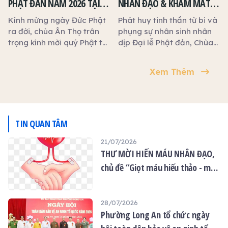
PHẬT ĐẢN NĂM 2026 TẠI
NHÂN ĐẠO & KHÁM MẮT
quý thiện tín cùng phát
CHÙA ÂN THỌ
MIỄN PHÍ NHÂN DỊP ĐẠI LỄ
tâm tham gia, trao tặng
Kính mừng ngày Đức Phật
Phát huy tinh thần từ bi và
những giọt máu hiếu thảo,
PHẬT ĐẢN TẠI CHÙA ÂN
ra đời, chùa Ân Thọ trân
phụng sự nhân sinh nhân
góp phần cứu người, lan
trọng kính mời quý Phật tử
dịp Đại lễ Phật đản, Chùa
THỌ
tỏa yêu thương và thiết
và quý khách cùng về
Ân Thọ tổ chức đồng thời
thực báo ân trong mùa Vu
tham dự và đồng hành
02 chương trình thiện
Xem Thêm
Lan.
nhiều hoạt động ý nghĩa
nguyện ý nghĩa:
sau:
TIN QUAN TÂM
21/07/2026
THƯ MỜI HIẾN MÁU NHÂN ĐẠO,
chủ đề “Giọt máu hiếu thảo - mùa
Vu lan”
28/07/2026
Phường Long An tổ chức ngày