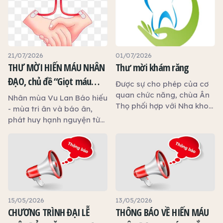
21/07/2026
01/07/2026
THƯ MỜI HIẾN MÁU NHÂN
Thư mời khám răng
ĐẠO, chủ đề “Giọt máu
Được sự cho phép của cơ
hiếu thảo - mùa Vu lan”
quan chức năng, chùa Ân
Nhân mùa Vu Lan Báo hiếu
Thọ phối hợp với Nha khoa
- mùa tri ân và báo ân,
An Phước tổ chức chương
phát huy hạnh nguyện từ
trình khám, tư vấn và
bi cứu người, Ban Trị sự
chăm sóc sức khỏe răng
Giáo hội Phật giáo Việt
miệng miễn phí nhằm góp
Nam tỉnh Tây Ninh, Hội Chữ
phần chăm sóc sức khỏe
thập đỏ tỉnh Tây Ninh và
cộng đồng.
chùa Ân Thọ phối hợp với
Bệnh viện Chợ Rẫy
(TP.HCM) tổ chức chương
15/05/2026
13/05/2026
trình Hiến máu nhân đạo.
CHƯƠNG TRÌNH ĐẠI LỄ
THÔNG BÁO VỀ HIẾN MÁU
Kính mời quý Phật tử và