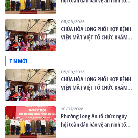
hội toàn dân bảo vệ an ninh tổ
quốc năm 2026
05/08/2026
CHÙA HÒA LONG PHỐI HỢP BỆNH
VIỆN MẮT VIỆT TỔ CHỨC KHÁM
MẮT MIỄN PHÍ CHO 120 NGƯỜI
DÂN
TIN MỚI
05/08/2026
CHÙA HÒA LONG PHỐI HỢP BỆNH
VIỆN MẮT VIỆT TỔ CHỨC KHÁM
MẮT MIỄN PHÍ CHO 120 NGƯỜI
DÂN
28/07/2026
Phường Long An tổ chức ngày
hội toàn dân bảo vệ an ninh tổ
quốc năm 2026