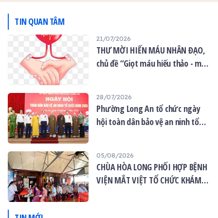
TIN QUAN TÂM
21/07/2026
THƯ MỜI HIẾN MÁU NHÂN ĐẠO,
chủ đề “Giọt máu hiếu thảo - mùa
Vu lan”
28/07/2026
Phường Long An tổ chức ngày
hội toàn dân bảo vệ an ninh tổ
quốc năm 2026
05/08/2026
CHÙA HÒA LONG PHỐI HỢP BỆNH
VIỆN MẮT VIỆT TỔ CHỨC KHÁM
MẮT MIỄN PHÍ CHO 120 NGƯỜI
DÂN
TIN MỚI