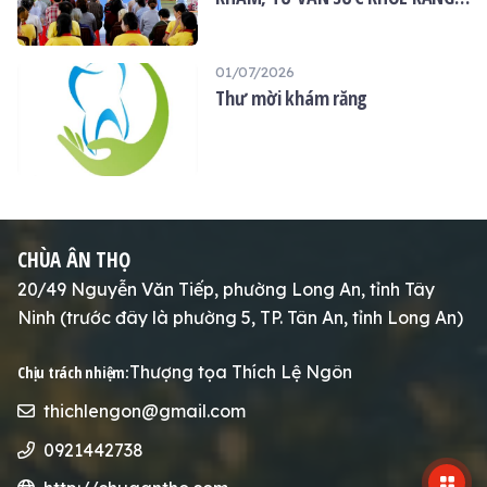
MIỆNG MIỄN PHÍ TẠI CHÙA ÂN
THỌ
01/07/2026
Thư mời khám răng
CHÙA ÂN THỌ
20/49 Nguyễn Văn Tiếp, phường Long An, tỉnh Tây
Ninh (trước đây là phường 5, TP. Tân An, tỉnh Long An)
Thượng tọa Thích Lệ Ngôn
Chịu trách nhiệm:
thichlengon@gmail.com
0921442738