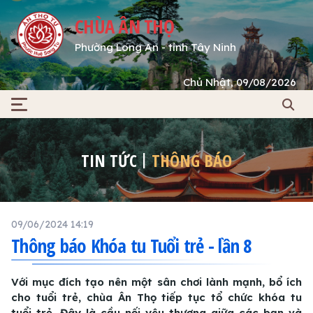
CHÙA ÂN THỌ
Phường Long An - tỉnh Tây Ninh
Chủ Nhật, 09/08/2026
TIN TỨC
THÔNG BÁO
09/06/2024 14:19
Thông báo Khóa tu Tuổi trẻ - lần 8
Với mục đích tạo nên một sân chơi lành mạnh, bổ ích
cho tuổi trẻ, chùa Ân Thọ tiếp tục tổ chức khóa tu
tuổi trẻ. Đây là cầu nối yêu thương giữa các bạn và