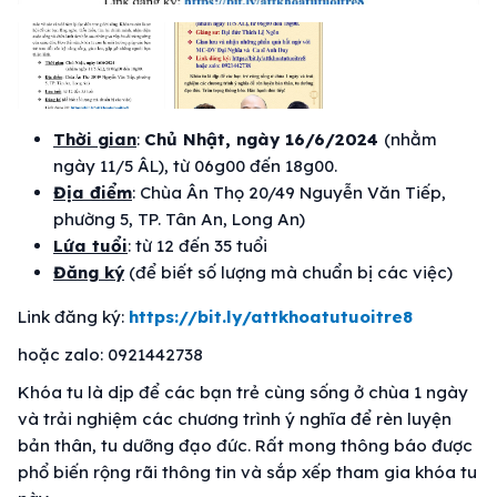
Thời gian
:
Chủ Nhật, ngày 16/6/2024
(nhằm
ngày 11/5 ÂL), từ 06g00 đến 18g00.
Địa điểm
: Chùa Ân Thọ 20/49 Nguyễn Văn Tiếp,
phường 5, TP. Tân An, Long An)
Lứa tuổi
: từ 12 đến 35 tuổi
Đăng ký
(để biết số lượng mà chuẩn bị các việc)
Link đăng ký:
https://bit.ly/attkhoatutuoitre8
hoặc zalo: 0921442738
Khóa tu là dịp để các bạn trẻ cùng sống ở chùa 1 ngày
và trải nghiệm các chương trình ý nghĩa để rèn luyện
bản thân, tu dưỡng đạo đức. Rất mong thông báo được
phổ biến rộng rãi thông tin và sắp xếp tham gia khóa tu