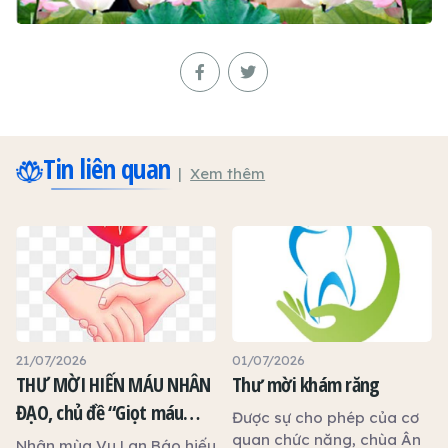
Tin liên quan
Xem thêm
21/07/2026
01/07/2026
THƯ MỜI HIẾN MÁU NHÂN
Thư mời khám răng
ĐẠO, chủ đề “Giọt máu
Được sự cho phép của cơ
hiếu thảo - mùa Vu lan”
quan chức năng, chùa Ân
Nhân mùa Vu Lan Báo hiếu