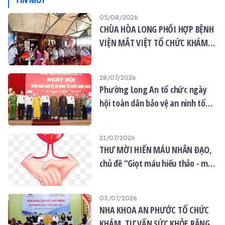
05/08/2026
CHÙA HÒA LONG PHỐI HỢP BỆNH
VIỆN MẮT VIỆT TỔ CHỨC KHÁM
MẮT MIỄN PHÍ CHO 120 NGƯỜI
DÂN
28/07/2026
Phường Long An tổ chức ngày
hội toàn dân bảo vệ an ninh tổ
quốc năm 2026
21/07/2026
THƯ MỜI HIẾN MÁU NHÂN ĐẠO,
chủ đề “Giọt máu hiếu thảo - mùa
Vu lan”
03/07/2026
NHA KHOA AN PHƯỚC TỔ CHỨC
KHÁM, TƯ VẤN SỨC KHỎE RĂNG