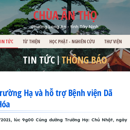
CHÙA ÂN THỌ
Phường Long An - tỉnh Tây Ninh
HỦ
TIN TỨC
TỪ THIỆN
HỌC PHẬT - NGHIÊN CỨU
THƯ VIỆN
TIN TỨC
THÔNG BÁO
rường Hạ và hỗ trợ Bệnh viện Dã
Hóa
/2021, lúc 9g00 Cúng dường Trường Hạ: Chủ Nhật, ngày