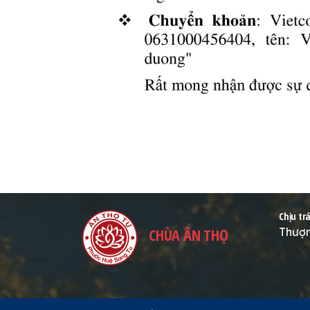
Chịu tr
CHÙA ÂN THỌ
Thượn