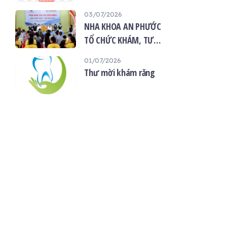
“Giọt máu hiếu thảo -
03/07/2026
mùa Vu lan”
NHA KHOA AN PHƯỚC
TỔ CHỨC KHÁM, TƯ
VẤN SỨC KHỎE RĂNG
01/07/2026
MIỆNG MIỄN PHÍ TẠI
Thư mời khám răng
CHÙA ÂN THỌ