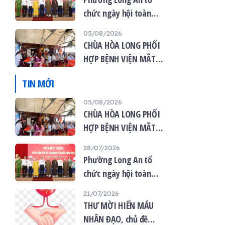
chức ngày hội toàn
dân bảo vệ an ninh tổ
05/08/2026
quốc năm 2026
CHÙA HÒA LONG PHỐI
HỢP BỆNH VIỆN MẮT
VIỆT TỔ CHỨC KHÁM
TIN MỚI
MẮT MIỄN PHÍ CHO 120
NGƯỜI DÂN
05/08/2026
CHÙA HÒA LONG PHỐI
HỢP BỆNH VIỆN MẮT
VIỆT TỔ CHỨC KHÁM
28/07/2026
MẮT MIỄN PHÍ CHO 120
Phường Long An tổ
NGƯỜI DÂN
chức ngày hội toàn
dân bảo vệ an ninh tổ
21/07/2026
quốc năm 2026
THƯ MỜI HIẾN MÁU
NHÂN ĐẠO, chủ đề