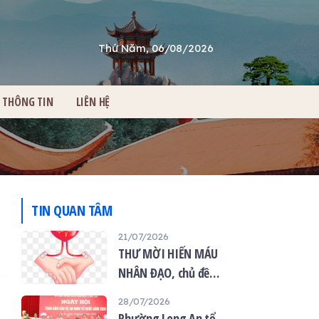
Thứ Năm, 06/08/2026
THÔNG TIN
LIÊN HỆ
TIN QUAN TÂM
21/07/2026
THƯ MỜI HIẾN MÁU
NHÂN ĐẠO, chủ đề
“Giọt máu hiếu thảo -
28/07/2026
mùa Vu lan”
Phường Long An tổ