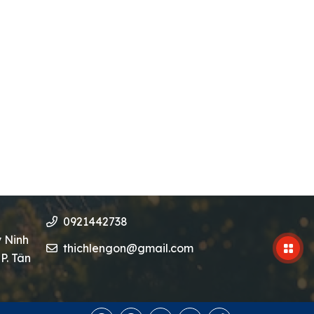
0921442738
y Ninh
thichlengon@gmail.com
P. Tân