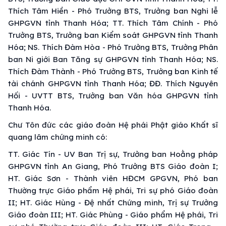
Thích Tâm Hiền - Phó Trưởng BTS, Trưởng ban Nghi lễ
GHPGVN tỉnh Thanh Hóa; TT. Thích Tâm Chính - Phó
Trưởng BTS, Trưởng ban Kiểm soát GHPGVN tỉnh Thanh
Hóa; NS. Thích Đàm Hòa - Phó Trưởng BTS, Trưởng Phân
ban Ni giới Ban Tăng sự GHPGVN tỉnh Thanh Hóa; NS.
Thích Đàm Thành - Phó Trưởng BTS, Trưởng ban Kinh tế
tài chánh GHPGVN tỉnh Thanh Hóa; ĐĐ. Thích Nguyên
Hối - UVTT BTS, Trưởng ban Văn hóa GHPGVN tỉnh
Thanh Hóa.
Chư Tôn đức các giáo đoàn Hệ phái Phật giáo Khất sĩ
quang lâm chứng minh có:
TT. Giác Tín - UV Ban Trị sự, Trưởng ban Hoằng pháp
GHPGVN tỉnh An Giang, Phó Trưởng BTS Giáo đoàn I;
HT. Giác Sơn - Thành viên HĐCM GPGVN, Phó ban
Thường trực Giáo phẩm Hệ phái, Tri sự phó Giáo đoàn
II; HT. Giác Hùng - Đệ nhất Chứng minh, Trị sự Trưởng
Giáo đoàn III; HT. Giác Phùng - Giáo phẩm Hệ phái, Tri