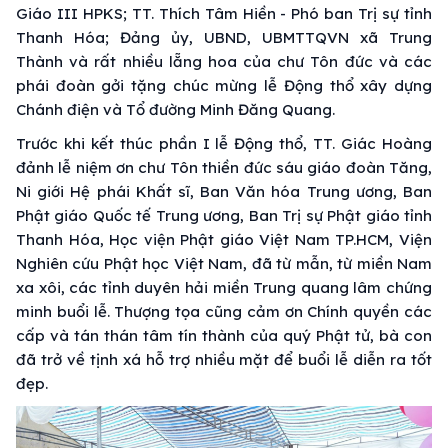
Giáo III HPKS; TT. Thích Tâm Hiền - Phó ban Trị sự tỉnh
Thanh Hóa; Đảng ủy, UBND, UBMTTQVN xã Trung
Thành và rất nhiều lẵng hoa của chư Tôn đức và các
phái đoàn gởi tặng chúc mừng lễ Động thổ xây dựng
Chánh điện và Tổ đường Minh Đăng Quang.
Trước khi kết thúc phần I lễ Động thổ, TT. Giác Hoàng
đảnh lễ niệm ơn chư Tôn thiền đức sáu giáo đoàn Tăng,
Ni giới Hệ phái Khất sĩ, Ban Văn hóa Trung ương, Ban
Phật giáo Quốc tế Trung ương, Ban Trị sự Phật giáo tỉnh
Thanh Hóa, Học viện Phật giáo Việt Nam TP.HCM, Viện
Nghiên cứu Phật học Việt Nam, đã từ mẫn, từ miền Nam
xa xôi, các tỉnh duyên hải miền Trung quang lâm chứng
minh buổi lễ. Thượng tọa cũng cảm ơn Chính quyền các
cấp và tán thán tâm tín thành của quý Phật tử, bà con
đã trở về tịnh xá hỗ trợ nhiều mặt để buổi lễ diễn ra tốt
đẹp.