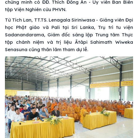
chứng minh có ĐĐ. Thích Đồng Ấn - Ủy viên Ban Biên
tập Viện Nghiên cứu PHVN.
Từ Tích Lan, TT.TS. Lenagala Siriniwasa - Giảng viên Đại
học Phật giáo và Pali tại Sri Lanka, Trụ trì tu viện
Sadanandarama, Giám đốc sáng lập Trung tâm Thực
tập chánh niệm và trị liệu Ātāpi Sahimath Wiweka
Senasuna cũng thân lâm tham dự lễ.