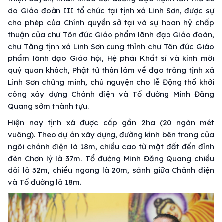
do Giáo đoàn III tổ chức tại tịnh xá Linh Sơn, được sự
cho phép của Chính quyền sở tại và sự hoan hỷ chấp
thuận của chư Tôn đức Giáo phẩm lãnh đạo Giáo đoàn,
chư Tăng tịnh xá Linh Sơn cung thỉnh chư Tôn đức Giáo
phẩm lãnh đạo Giáo hội, Hệ phái Khất sĩ và kính mời
quý quan khách, Phật tử thân lâm về đạo tràng tịnh xá
Linh Sơn chứng minh, chú nguyện cho lễ Động thổ khởi
công xây dựng Chánh điện và Tổ đường Minh Đăng
Quang sớm thành tựu.
Hiện nay tịnh xá được cấp gần 2ha (20 ngàn mét
vuông). Theo dự án xây dựng, đường kính bên trong của
ngôi chánh điện là 18m, chiều cao từ mặt đất đến đỉnh
đèn Chơn lý là 37m. Tổ đường Minh Đăng Quang chiều
dài là 32m, chiều ngang là 20m, sảnh giữa Chánh điện
và Tổ đường là 18m.