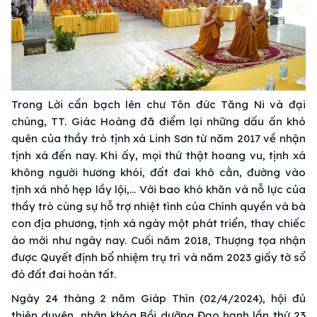
Trong Lời cẩn bạch lên chư Tôn đức Tăng Ni và đại
chúng, TT. Giác Hoàng đã điểm lại những dấu ấn khó
quên của thầy trò tịnh xá Linh Sơn từ năm 2017 về nhận
tịnh xá đến nay. Khi ấy, mọi thứ thật hoang vu, tịnh xá
không người hương khói, đất đai khô cằn, đường vào
tịnh xá nhỏ hẹp lầy lội,... Với bao khó khăn và nỗ lực của
thầy trò cùng sự hỗ trợ nhiệt tình của Chính quyền và bà
con địa phương, tịnh xá ngày một phát triển, thay chiếc
áo mới như ngày nay. Cuối năm 2018, Thượng tọa nhận
được Quyết định bổ nhiệm trụ trì và năm 2023 giấy tờ sổ
đỏ đất đai hoàn tất.
Ngày 24 tháng 2 năm Giáp Thìn (02/4/2024), hội đủ
thiện duyên, nhân khóa Bồi dưỡng Đạo hạnh lần thứ 23