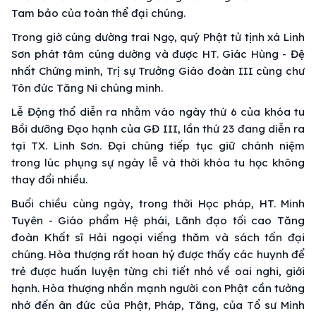
Tam bảo của toàn thể đại chúng.
Trong giờ cúng dường trai Ngọ, quý Phật tử tịnh xá Linh
Sơn phát tâm cúng dường và được HT. Giác Hùng - Đệ
nhất Chứng minh, Trị sự Trưởng Giáo đoàn III cùng chư
Tôn đức Tăng Ni chúng minh.
Lễ Động thổ diễn ra nhằm vào ngày thứ 6 của khóa tu
Bồi dưỡng Đạo hạnh của GĐ III, lần thứ 23 đang diễn ra
tại TX. Linh Sơn. Đại chúng tiếp tục giữ chánh niệm
trong lúc phụng sự ngày lễ và thời khóa tu học không
thay đổi nhiều.
Buổi chiều cùng ngày, trong thời Học pháp, HT. Minh
Tuyên - Giáo phẩm Hệ phái, Lãnh đạo tối cao Tăng
đoàn Khất sĩ Hải ngoại viếng thăm và sách tấn đại
chúng. Hòa thượng rất hoan hỷ được thấy các huynh để
trẻ được huấn luyện từng chi tiết nhỏ về oai nghi, giới
hạnh. Hòa thượng nhấn mạnh người con Phật cần tưởng
nhớ đến ân đức của Phật, Pháp, Tăng, của Tổ sư Minh