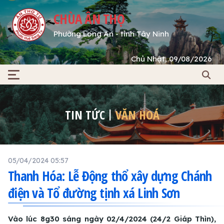
CHÙA ÂN THỌ
Phường Long An - tỉnh Tây Ninh
Chủ Nhật, 09/08/2026
TIN TỨC
VĂN HOÁ
05/04/2024 05:57
Thanh Hóa: Lễ Động thổ xây dựng Chánh
điện và Tổ đường tịnh xá Linh Sơn
Vào lúc 8g30 sáng ngày 02/4/2024 (24/2 Giáp Thìn),