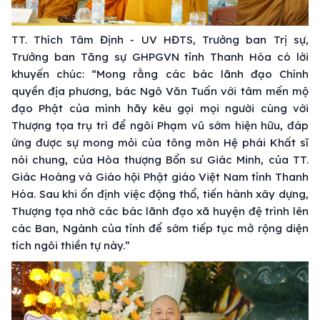
TT. Thích Tâm Định - UV HĐTS, Trưởng ban Trị sự,
Trưởng ban Tăng sự GHPGVN tỉnh Thanh Hóa có lời
khuyến chúc: “Mong rằng các bác lãnh đạo Chính
quyền địa phương, bác Ngô Văn Tuấn với tâm mến mộ
đạo Phật của mình hãy kêu gọi mọi người cùng với
Thượng tọa trụ trì để ngôi Phạm vũ sớm hiện hữu, đáp
ứng được sự mong mỏi của tông môn Hệ phái Khất sĩ
nói chung, của Hòa thượng Bổn sư Giác Minh, của TT.
Giác Hoàng và Giáo hội Phật giáo Việt Nam tỉnh Thanh
Hóa. Sau khi ổn định việc động thổ, tiến hành xây dựng,
Thượng tọa nhờ các bác lãnh đạo xã huyện đệ trình lên
các Ban, Ngành của tỉnh để sớm tiếp tục mở rộng diện
tích ngôi thiền tự này.”