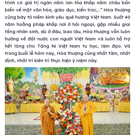
trình có giá trị ngàn năm lan tỏa khắp năm châu bốn
biển về mặt văn hóa, giáo dục, kiến trúc,...” Hòa thượng
cũng bày tỏ niềm kính yêu quê hương Việt Nam. Suốt 40
năm hoằng pháp khắp nơi ở hải ngoại, gặp nhiều giai
tầng nhân sinh, dù ở đâu, bao lâu, Hòa thượng vẫn luôn
hướng về đất nước con người Việt Nam và luôn hỗ trợ
hết lòng cho Tăng Ni Việt Nam tu học, làm đạo. Và
trong buổi lễ hôm nay, Hòa thượng cũng nhất tâm, nhất
định, nhất trí kiên trì thực hiện ý niệm này.