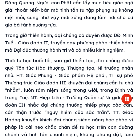
Đăng Quang. Người con Phật cần lấy mục tiêu giác ngộ
giải thoát Niết-bàn mà tinh tấn tu tập phụng sự không
mệt mỏi, cũng nhờ vậy mới xứng đáng làm nơi cho cư
gia bá tánh nương tựa.
Trong giờ thiền hành, đại chúng có duyên được ĐĐ. Minh
Tuế - Giáo đoàn II, truyền dạy phương pháp thiền hành
mà Đại đức thường hành trì và có nhiều kinh nghiệm.
Thời tu học buổi tối, sau giờ thiền tọa, đại chúng được
quý Tôn túc Hòa thượng, Thượng tọa, Ni trưởng nhắn
nhủ. HT. Giác Phùng - Giáo phẩm Hệ phái, Tri sự phó
Thường trực Giáo đoàn III khuyên đại chúng cần tu chữ
“nhẫn”, luôn tâm niệm sống trong Giới, trong Định và
trong Tuệ. NT. Hiệp Liên - Trưởng Quản sự Ni giới Giáo
đoàn III nhắc đại chúng thường nhiếp phục các căn,
cẩn thận trước “nguy hiểm của sắc trần”. TT. Giác
Hoàng khuyến khích đại chúng siêng năng học pháp vì
pháp là cái neo chắc chắn để tu học trên con đường
chánh và tinh tấn chánh niệm, không phóng dật, làm