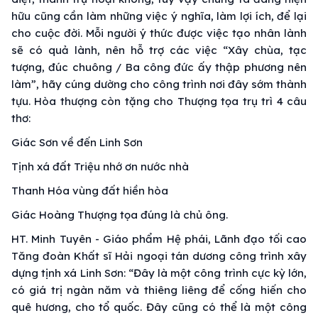
hữu cũng cần làm những việc ý nghĩa, làm lợi ích, để lại
cho cuộc đời. Mỗi người ý thức được việc tạo nhân lành
sẽ có quả lành, nên hỗ trợ các việc “Xây chùa, tạc
tượng, đúc chuông / Ba công đức ấy thập phương nên
làm”, hãy cúng dường cho công trình nơi đây sớm thành
tựu. Hòa thượng còn tặng cho Thượng tọa trụ trì 4 câu
thơ:
Giác Sơn về đến Linh Sơn
Tịnh xá đất Triệu nhớ ơn nước nhà
Thanh Hóa vùng đất hiền hòa
Giác Hoàng Thượng tọa đúng là chủ ông.
HT. Minh Tuyên - Giáo phẩm Hệ phái, Lãnh đạo tối cao
Tăng đoàn Khất sĩ Hải ngoại tán dương công trình xây
dựng tịnh xá Linh Sơn: “Đây là một công trình cực kỳ lớn,
có giá trị ngàn năm và thiêng liêng để cống hiến cho
quê hương, cho tổ quốc. Đây cũng có thể là một công