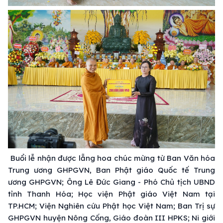
Buổi lễ nhận được lẵng hoa chúc mừng từ Ban Văn hóa
Trung ương GHPGVN, Ban Phật giáo Quốc tế Trung
ương GHPGVN; Ông Lê Đức Giang - Phó Chủ tịch UBND
tỉnh Thanh Hóa; Học viện Phật giáo Việt Nam tại
TP.HCM; Viện Nghiên cứu Phật học Việt Nam; Ban Trị sự
GHPGVN huyện Nông Cống, Giáo đoàn III HPKS; Ni giới