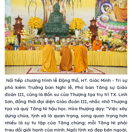
Nối tiếp chương trình lễ Động thổ, HT. Giác Minh - Tri sự
phó kiêm Trưởng ban Nghi lễ, Phó ban Tăng sự Giáo
đoàn III, cũng là Bổn sư của Thượng tọa trụ trì TX. Linh
Sơn, đồng thời đại diện Giáo đoàn III, nhắc nhở Thượng
tọa và quý Tăng Ni hậu học. Hòa thượng dạy: “Việc xây
dựng chùa, tịnh xá là quan trọng, song quan trọng hơn
nhiều là sự tu tập của Tăng chúng; mỗi Tăng Ni phải
trau dồi giới hạnh của mình. Ngôi tịnh xá đẹp bên ngoài,