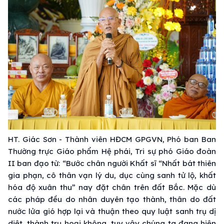
HT. Giác Sơn - Thành viên HĐCM GPGVN, Phó ban Ban
Thường trực Giáo phẩm Hệ phái, Tri sự phó Giáo đoàn
II ban đạo từ: “Bước chân người Khất sĩ “Nhất bát thiên
gia phạn, cô thân vạn lý du, dục cùng sanh tử lộ, khất
hóa độ xuân thu” nay đặt chân trên đất Bắc. Mặc dù
các pháp đều do nhân duyên tạo thành, thân do đất
nước lửa gió hợp lại và thuận theo quy luật sanh trụ dị
diệt, thành trụ hoại không, tuy vậy chúng ta đang hiện