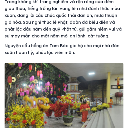
Trong không khí trang nghiêm và rộn ràng của đêm
giao thừa, tiếng trống lân vang lên như đánh thức mùa
xuân, dâng lời cầu chúc quốc thái dân an, mưa thuận
gió hòa. Sau nghi thức lễ Phật, đoàn đã biểu diễn và
phát lộc đầu năm đến quý Phật tử, gửi gắm niềm vui và
sự may mắn cho một năm mới an lành, cát tường.
Nguyện cầu hồng ân Tam Bảo gia hộ cho mọi nhà đón
xuân hoan hỷ, phúc lộc viên mãn.