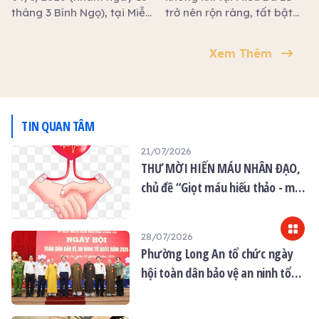
tháng 3 Bính Ngọ), tại Miễu
trở nên rộn ràng, tất bật
Bà Lễ (xã Vàm Cỏ, tỉnh Tây
với các công tác chuẩn bị
Ninh) đã trang nghiêm
cho đại lễ diễn ra vào
Xem Thêm
diễn ra đêm hoa đăng
ngày mai. Từ điện thờ
trong khuôn khổ lễ cầu an.
chính đến khuôn viên xung
quanh đều được chưng
dọn trang nghiêm, nổi bật
với đôi phụng lớn uốn lượn,
TIN QUAN TÂM
biểu trưng cho sự linh
21/07/2026
thiêng và cao quý. Hương
THƯ MỜI HIẾN MÁU NHÂN ĐẠO,
hoa, lễ phẩm được bày
biện tươm tất, tạo nên
chủ đề “Giọt máu hiếu thảo - mùa
không gian thanh tịnh và
Vu lan”
thành kính.
28/07/2026
Phường Long An tổ chức ngày
hội toàn dân bảo vệ an ninh tổ
quốc năm 2026