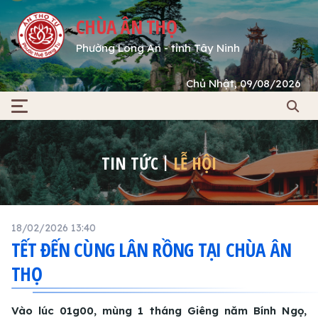
CHÙA ÂN THỌ
Phường Long An - tỉnh Tây Ninh
Chủ Nhật, 09/08/2026
TIN TỨC
LỄ HỘI
18/02/2026 13:40
TẾT ĐẾN CÙNG LÂN RỒNG TẠI CHÙA ÂN
THỌ
Vào lúc 01g00, mùng 1 tháng Giêng năm Bính Ngọ,