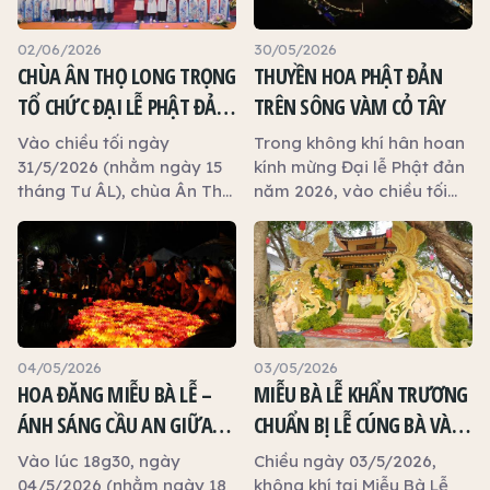
02/06/2026
30/05/2026
CHÙA ÂN THỌ LONG TRỌNG
THUYỀN HOA PHẬT ĐẢN
TỔ CHỨC ĐẠI LỄ PHẬT ĐẢN
TRÊN SÔNG VÀM CỎ TÂY
NĂM 2026
Vào chiều tối ngày
Trong không khí hân hoan
31/5/2026 (nhằm ngày 15
kính mừng Đại lễ Phật đản
tháng Tư ÂL), chùa Ân Thọ
năm 2026, vào chiều tối
(phường Long An, tỉnh Tây
ngày 29/5/2026 (nhằm
Ninh) đã long trọng tổ
ngày 13 tháng Tư ÂL),
chức Đại lễ Phật đản năm
chương trình Thuyền hoa
2026 trong không khí
Phật đản đã được trọng
trang nghiêm, hoan hỷ và
thể khai mạc trên Du
thắm tình đạo vị.
thuyền Tây Ninh, xuôi
dòng sông Vàm Cỏ Tây từ
04/05/2026
03/05/2026
cầu Tân An đến cầu Vàm
HOA ĐĂNG MIỄU BÀ LỄ –
MIỄU BÀ LỄ KHẨN TRƯƠNG
Cỏ Tây, thuộc phường
ÁNH SÁNG CẦU AN GIỮA
CHUẨN BỊ LỄ CÚNG BÀ VÀ
Long An, tỉnh Tây Ninh.
LÒNG QUÊ HƯƠNG
KỲ AN
Đêm cuối là 15 tháng Tư
Vào lúc 18g30, ngày
Chiều ngày 03/5/2026,
04/5/2026 (nhằm ngày 18
không khí tại Miễu Bà Lễ