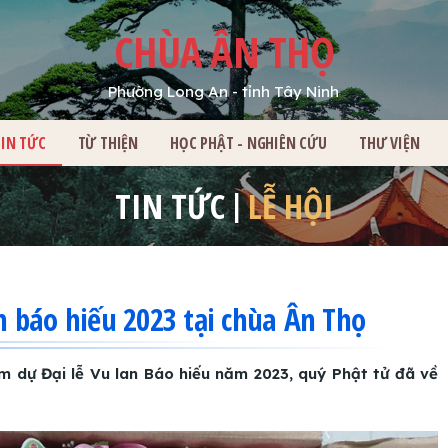
CHÙA ÂN THỌ
Phường Long An - tỉnh Tây Ninh
HỦ
TIN TỨC
TỪ THIỆN
HỌC PHẬT - NGHIÊN CỨU
THƯ VIỆN
TIN TỨC
LỄ HỘI
an báo hiếu 2023 tại chùa Ân Thọ
m dự Đại lễ Vu lan Báo hiếu năm 2023, quý Phật tử đã về