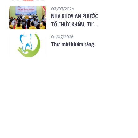
“Giọt máu hiếu thảo -
03/07/2026
mùa Vu lan”
NHA KHOA AN PHƯỚC
TỔ CHỨC KHÁM, TƯ
VẤN SỨC KHỎE RĂNG
01/07/2026
MIỆNG MIỄN PHÍ TẠI
Thư mời khám răng
CHÙA ÂN THỌ