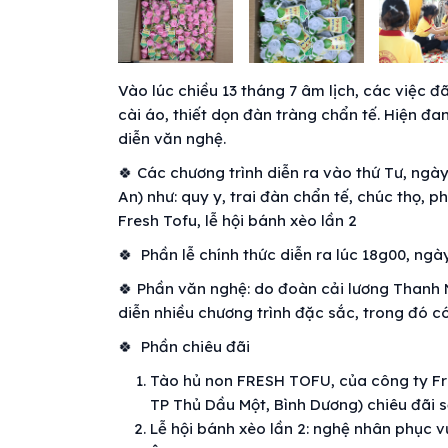
Vào lúc chiều 13 tháng 7 âm lịch, các việc 
cài áo, thiết dọn đàn tràng chẩn tế. Hiện đa
diễn văn nghệ.
🍀 Các chương trình diễn ra vào thứ Tư, ngà
An) như: quy y, trai đàn chẩn tế, chúc thọ, 
Fresh Tofu, lễ hội bánh xèo lần 2
🍀 Phần lễ chính thức diễn ra lúc 18g00, ngà
🍀 Phần văn nghệ: do đoàn cải lương Thanh N
diễn nhiều chương trình đặc sắc, trong đó c
🍀 Phần chiêu đãi
Tào hủ non FRESH TOFU, của công ty Fr
TP Thủ Dầu Một, Bình Dương) chiêu đãi số
Lễ hội bánh xèo lần 2: nghệ nhân phục v