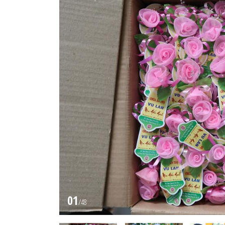
01
/
48