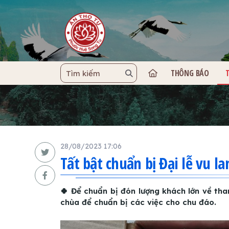
THÔNG BÁO
TRANG C
28/08/2023 17:06
Tất bật chuẩn bị Đại lễ vu l
🍀 Để chuẩn bị đón lượng khách lớn về tha
chùa để chuẩn bị các việc cho chu đáo.