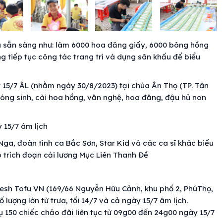
đã sẵn sàng như: làm 6000 hoa đăng giấy, 6000 bông hồng
ng tiếp tục công tác trang trí và dựng sân khấu để biểu
y 15/7 ÂL (nhằm ngày 30/8/2023) tại chùa Ân Thọ (TP. Tân
phóng sinh, cài hoa hồng, văn nghệ, hoa đăng, đậu hủ non
y 15/7 âm lịch
ga, đoàn tình ca Bắc Sơn, Star Kid và các ca sĩ khác biểu
ó trích đoạn cải lương Mục Liên Thanh Đề
esh Tofu VN (169/66 Nguyễn Hữu Cảnh, khu phố 2, PhúThọ,
 lượng lớn từ trưa, tối 14/7 và cả ngày 15/7 âm lịch.
ụ 150 chiếc chảo đãi liên tục từ 09g00 đến 24g00 ngày 15/7