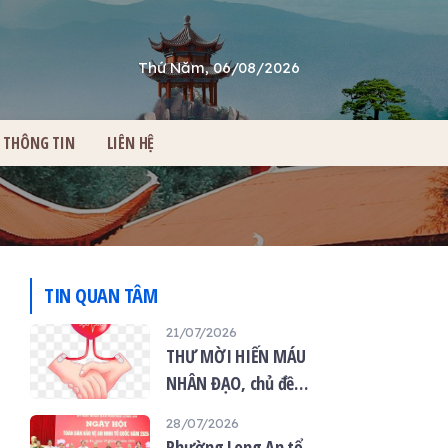
Thứ Năm, 06/08/2026
THÔNG TIN
LIÊN HỆ
TIN QUAN TÂM
21/07/2026
THƯ MỜI HIẾN MÁU
NHÂN ĐẠO, chủ đề
“Giọt máu hiếu thảo -
28/07/2026
mùa Vu lan”
Phường Long An tổ