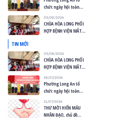
chức ngày hội toàn
dân bảo vệ an ninh tổ
05/08/2026
quốc năm 2026
CHÙA HÒA LONG PHỐI
HỢP BỆNH VIỆN MẮT
VIỆT TỔ CHỨC KHÁM
TIN MỚI
MẮT MIỄN PHÍ CHO 120
NGƯỜI DÂN
05/08/2026
CHÙA HÒA LONG PHỐI
HỢP BỆNH VIỆN MẮT
VIỆT TỔ CHỨC KHÁM
28/07/2026
MẮT MIỄN PHÍ CHO 120
Phường Long An tổ
NGƯỜI DÂN
chức ngày hội toàn
dân bảo vệ an ninh tổ
21/07/2026
quốc năm 2026
THƯ MỜI HIẾN MÁU
NHÂN ĐẠO, chủ đề