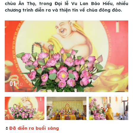
chùa Ân Thọ, trong Đại lễ Vu Lan Báo Hiếu, nhiều
chương trình diễn ra và thiện tín về chùa đông đảo.
01
/
142
🌷
Đã diễn ra buổi sáng