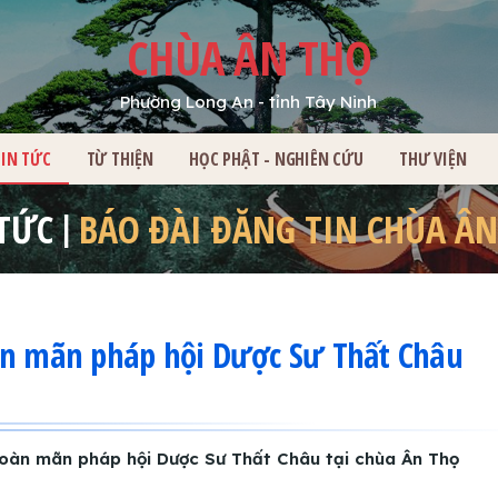
CHÙA ÂN THỌ
Phường Long An - tỉnh Tây Ninh
HỦ
TIN TỨC
TỪ THIỆN
HỌC PHẬT - NGHIÊN CỨU
THƯ VIỆN
 TỨC
BÁO ĐÀI ĐĂNG TIN CHÙA ÂN
àn mãn pháp hội Dược Sư Thất Châu
Hoàn mãn pháp hội Dược Sư Thất Châu tại chùa Ân Thọ