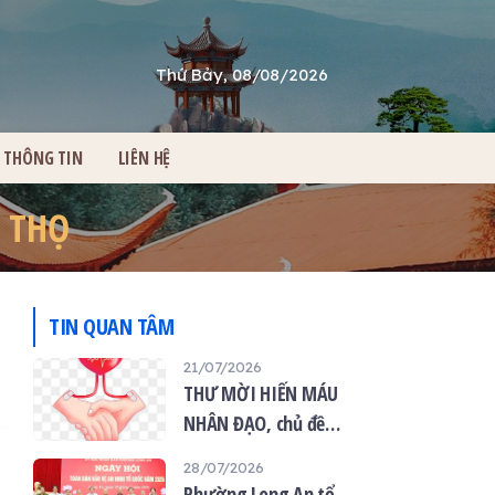
Thứ Bảy, 08/08/2026
THÔNG TIN
LIÊN HỆ
 THỌ
TIN QUAN TÂM
21/07/2026
THƯ MỜI HIẾN MÁU
NHÂN ĐẠO, chủ đề
“Giọt máu hiếu thảo -
28/07/2026
mùa Vu lan”
Phường Long An tổ