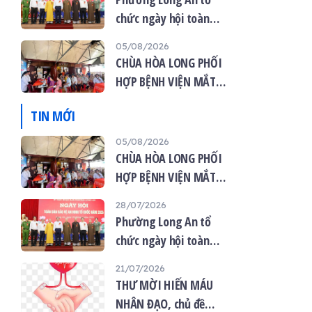
chức ngày hội toàn
dân bảo vệ an ninh tổ
05/08/2026
quốc năm 2026
CHÙA HÒA LONG PHỐI
HỢP BỆNH VIỆN MẮT
VIỆT TỔ CHỨC KHÁM
TIN MỚI
MẮT MIỄN PHÍ CHO 120
NGƯỜI DÂN
05/08/2026
CHÙA HÒA LONG PHỐI
HỢP BỆNH VIỆN MẮT
VIỆT TỔ CHỨC KHÁM
28/07/2026
MẮT MIỄN PHÍ CHO 120
Phường Long An tổ
NGƯỜI DÂN
chức ngày hội toàn
dân bảo vệ an ninh tổ
21/07/2026
quốc năm 2026
THƯ MỜI HIẾN MÁU
NHÂN ĐẠO, chủ đề