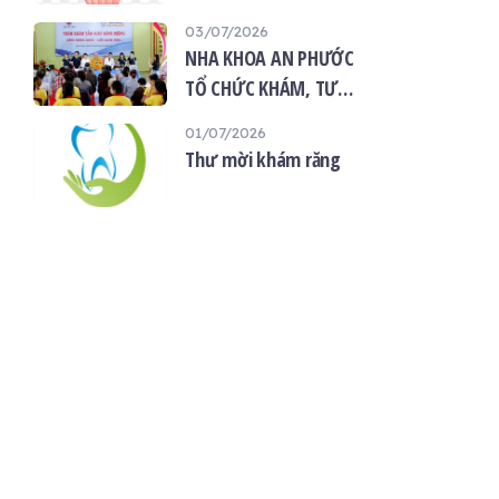
“Giọt máu hiếu thảo -
03/07/2026
mùa Vu lan”
NHA KHOA AN PHƯỚC
TỔ CHỨC KHÁM, TƯ
VẤN SỨC KHỎE RĂNG
01/07/2026
MIỆNG MIỄN PHÍ TẠI
Thư mời khám răng
CHÙA ÂN THỌ