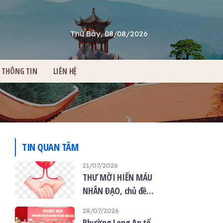
Thứ Bảy, 08/08/2026
THÔNG TIN
LIÊN HỆ
TIN QUAN TÂM
21/07/2026
THƯ MỜI HIẾN MÁU
NHÂN ĐẠO, chủ đề
“Giọt máu hiếu thảo -
28/07/2026
mùa Vu lan”
Phường Long An tổ