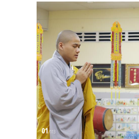
01
/
113