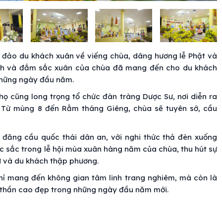
đảo du khách xuân về viếng chùa, dâng hương lễ Phật và
tĩnh và đắm sắc xuân của chùa đã mang đến cho du khách
những ngày đầu năm.
ọ cũng long trọng tổ chức đàn tràng Dược Sư, nơi diễn ra
. Từ mùng 8 đến Rằm tháng Giêng, chùa sẽ tuyên sớ, cầu
a đăng cầu quốc thái dân an, với nghi thức thả đèn xuống
ặc sắc trong lễ hội mùa xuân hàng năm của chùa, thu hút sự
 và du khách thập phương.
hỉ mang đến không gian tâm linh trang nghiêm, mà còn là
nh thần cao đẹp trong những ngày đầu năm mới.