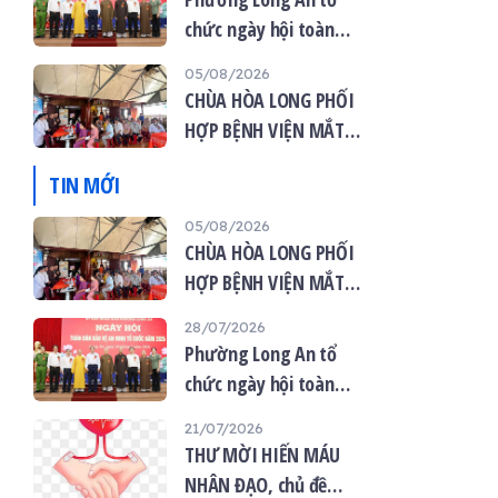
chức ngày hội toàn
dân bảo vệ an ninh tổ
05/08/2026
quốc năm 2026
CHÙA HÒA LONG PHỐI
HỢP BỆNH VIỆN MẮT
VIỆT TỔ CHỨC KHÁM
TIN MỚI
MẮT MIỄN PHÍ CHO 120
NGƯỜI DÂN
05/08/2026
CHÙA HÒA LONG PHỐI
HỢP BỆNH VIỆN MẮT
VIỆT TỔ CHỨC KHÁM
28/07/2026
MẮT MIỄN PHÍ CHO 120
Phường Long An tổ
NGƯỜI DÂN
chức ngày hội toàn
dân bảo vệ an ninh tổ
21/07/2026
quốc năm 2026
THƯ MỜI HIẾN MÁU
NHÂN ĐẠO, chủ đề