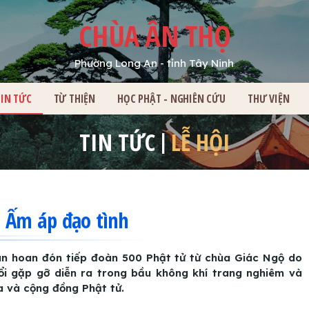
CHÙA ÂN THỌ
Phường Long An - tỉnh Tây Ninh
HỦ
TIN TỨC
TỪ THIỆN
HỌC PHẬT - NGHIÊN CỨU
THƯ VIỆN
TIN TỨC
LỄ HỘI
: Ấm áp đạo tình
ân hoan đón tiếp đoàn 500 Phật tử từ chùa Giác Ngộ do
i gặp gỡ diễn ra trong bầu không khí trang nghiêm và
a và cộng đồng Phật tử.