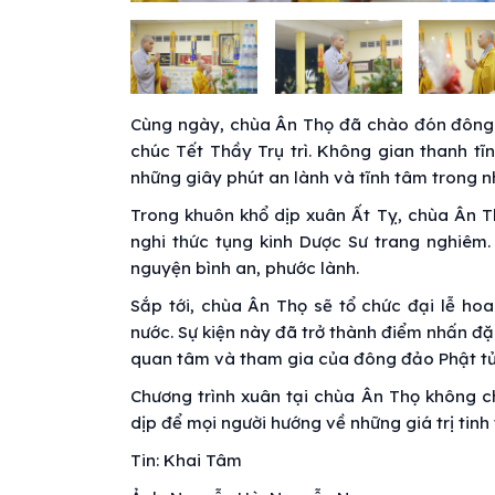
Cùng ngày, chùa Ân Thọ đã chào đón đông 
chúc Tết Thầy Trụ trì. Không gian thanh 
những giây phút an lành và tĩnh tâm trong 
Trong khuôn khổ dịp xuân Ất Tỵ, chùa Ân Th
nghi thức tụng kinh Dược Sư trang nghiêm
nguyện bình an, phước lành.
Sắp tới, chùa Ân Thọ sẽ tổ chức đại lễ ho
nước. Sự kiện này đã trở thành điểm nhấn đ
quan tâm và tham gia của đông đảo Phật tử
Chương trình xuân tại chùa Ân Thọ không c
dịp để mọi người hướng về những giá trị ti
Tin: Khai Tâm