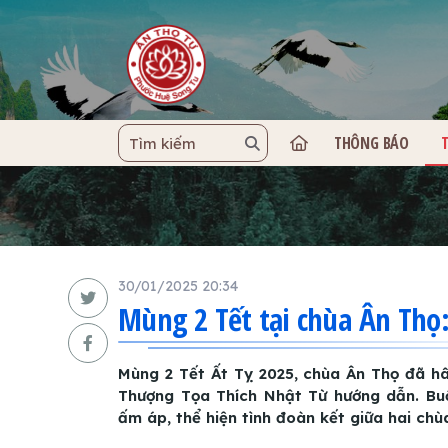
THÔNG BÁO
TRANG C
30/01/2025 20:34
Mùng 2 Tết tại chùa Ân Thọ
Mùng 2 Tết Ất Tỵ 2025, chùa Ân Thọ đã h
Thượng Tọa Thích Nhật Từ hướng dẫn. Buổ
ấm áp, thể hiện tình đoàn kết giữa hai chù