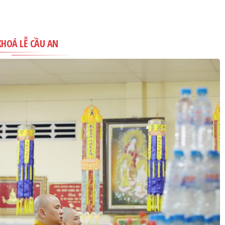
KHOÁ LỄ CẦU AN