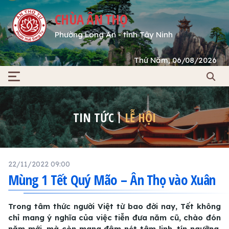
CHÙA ÂN THỌ
Phường Long An - tỉnh Tây Ninh
Thứ Năm, 06/08/2026
TIN TỨC
LỄ HỘI
22/11/2022 09:00
Mùng 1 Tết Quý Mão – Ân Thọ vào Xuân
Trong tâm thức người Việt từ bao đời nay, Tết không
chỉ mang ý nghĩa của việc tiễn đưa năm cũ, chào đón
năm mới, mà còn mang đậm nét tâm linh, tín ngưỡng.