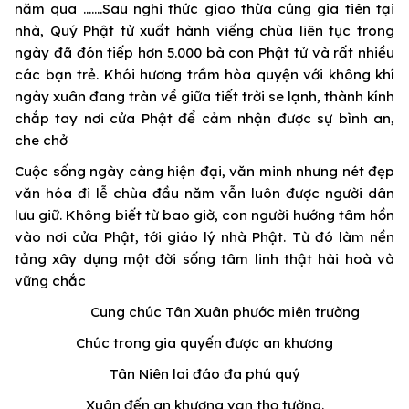
năm qua …….Sau nghi thức giao thừa cúng gia tiên tại
nhà, Quý Phật tử xuất hành viếng chùa liên tục trong
ngày đã đón tiếp hơn 5.000 bà con Phật tử và rất nhiều
các bạn trẻ. Khói hương trầm hòa quyện với không khí
ngày xuân đang tràn về giữa tiết trời se lạnh, thành kính
chắp tay nơi cửa Phật để cảm nhận được sự bình an,
che chở
Cuộc sống ngày càng hiện đại, văn minh nhưng nét đẹp
văn hóa đi lễ chùa đầu năm vẫn luôn được người dân
lưu giữ. Không biết từ bao giờ, con người hướng tâm hồn
vào nơi cửa Phật, tới giáo lý nhà Phật. Từ đó làm nền
tảng xây dựng một đời sống tâm linh thật hài hoà và
vững chắc
Cung chúc Tân Xuân phước miên trường
Chúc trong gia quyến được an khương
Tân Niên lai đáo đa phú quý
Xuân đến an khương vạn thọ tường.