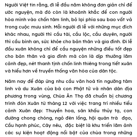
Người Việt tin rằng, đi lễ đầu năm không đơn giản chỉ để
ước nguyện, mà đó còn là khoảnh khắc để con người
hòa mình vào chốn tâm linh, bỏ lại phía sau bao vất vả
trong cuộc mưu sinh. Mỗi người đi lễ với những mục đích
khác nhau, người thì cầu tài, cầu lộc, cầu duyên, người
thì cầu bình an, sức khỏe cho bản thân và gia đình. Đi lễ
đầu xuân không chỉ để cầu nguyện những điều tốt đẹp
cho bản thân và gia đình mà còn là dịp thưởng lãm
cảnh đẹp, nét thanh tịnh chốn linh thiêng trong tiết xuân
và hiểu hơn về truyền thống văn hóa của dân tộc.
Năm nay để đáp ứng nhu cầu văn hoá tín ngưỡng tâm
linh và du Xuân của bà con Phật tử và nhân dân địa
phương trong vùng, Chùa Ân Thọ đã chuẩn bị chương
trình đón Xuân từ tháng 12 với việc trang trí nhiều tiểu
cảnh Xuân đẹp: Thuyền hoa, sân khấu thủy tạ, con
đường chong chóng, ngỏ đèn lồng, hội quán trà đạo,
Cầu hạnh phúc, Cây nêu, đặc biệt là khu triển lãm ảnh
các sự kiện hoạt động nổi bật của chùa trong những