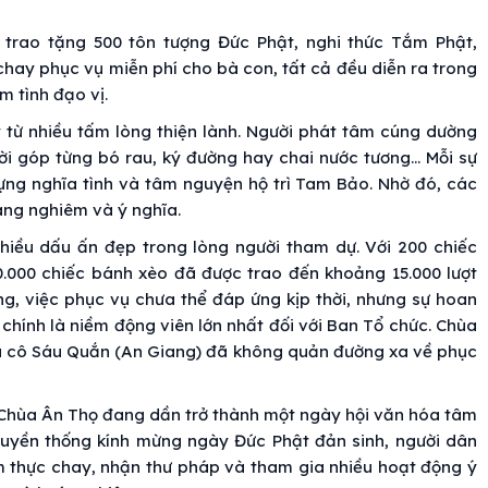
 trao tặng 500 tôn tượng Đức Phật, nghi thức Tắm Phật,
chay phục vụ miễn phí cho bà con, tất cả đều diễn ra trong
 tình đạo vị.
 từ nhiều tấm lòng thiện lành. Người phát tâm cúng dường
ời góp từng bó rau, ký đường hay chai nước tương... Mỗi sự
ng nghĩa tình và tâm nguyện hộ trì Tam Bảo. Nhờ đó, các
rang nghiêm và ý nghĩa.
nhiều dấu ấn đẹp trong lòng người tham dự. Với 200 chiếc
30.000 chiếc bánh xèo đã được trao đến khoảng 15.000 lượt
g, việc phục vụ chưa thể đáp ứng kịp thời, nhưng sự hoan
chính là niềm động viên lớn nhất đối với Ban Tổ chức. Chùa
của cô Sáu Quắn (An Giang) đã không quản đường xa về phục
i Chùa Ân Thọ đang dần trở thành một ngày hội văn hóa tâm
truyền thống kính mừng ngày Đức Phật đản sinh, người dân
m thực chay, nhận thư pháp và tham gia nhiều hoạt động ý