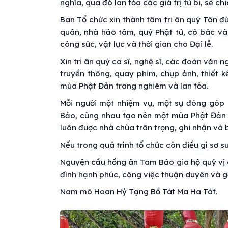
nghĩa, qua đó lan tỏa các giá trị từ bi, sẻ ch
Ban Tổ chức xin thành tâm tri ân quý Tôn 
quân, nhà hảo tâm, quý Phật tử, cô bác v
công sức, vật lực và thời gian cho Đại lễ.
Xin tri ân quý ca sĩ, nghệ sĩ, các đoàn văn
truyền thông, quay phim, chụp ảnh, thiết 
mùa Phật Đản trang nghiêm và lan tỏa.
Mỗi người một nhiệm vụ, một sự đóng góp
Bảo, cùng nhau tạo nên một mùa Phật Đản 
luôn được nhà chùa trân trọng, ghi nhận và b
Nếu trong quá trình tổ chức còn điều gì sơ su
Nguyện cầu hồng ân Tam Bảo gia hộ quý vị c
đình hạnh phúc, công việc thuận duyên và g
Nam mô Hoan Hỷ Tạng Bồ Tát Ma Ha Tát.