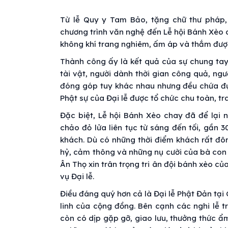
Từ lễ Quy y Tam Bảo, tặng chữ thư pháp,
chương trình văn nghệ đến Lễ hội Bánh Xèo 
không khí trang nghiêm, ấm áp và thắm đượm
Thành công ấy là kết quả của sự chung tay
tài vật, người dành thời gian công quả, ngư
đóng góp tuy khác nhau nhưng đều chứa đự
Phật sự của Đại lễ được tổ chức chu toàn, t
Đặc biệt, Lễ hội Bánh Xèo chay đã để lại 
chảo đỏ lửa liên tục từ sáng đến tối, gần 
khách. Dù có những thời điểm khách rất đôn
hỷ, cảm thông và những nụ cười của bà con 
Ân Thọ xin trân trọng tri ân đội bánh xèo 
vụ Đại lễ.
Điều đáng quý hơn cả là Đại lễ Phật Đản tạ
linh của cộng đồng. Bên cạnh các nghi lễ 
còn có dịp gặp gỡ, giao lưu, thưởng thức ẩ