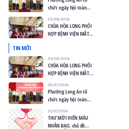
chức ngày hội toàn
dân bảo vệ an ninh tổ
05/08/2026
quốc năm 2026
CHÙA HÒA LONG PHỐI
HỢP BỆNH VIỆN MẮT
VIỆT TỔ CHỨC KHÁM
TIN MỚI
MẮT MIỄN PHÍ CHO 120
NGƯỜI DÂN
05/08/2026
CHÙA HÒA LONG PHỐI
HỢP BỆNH VIỆN MẮT
VIỆT TỔ CHỨC KHÁM
28/07/2026
MẮT MIỄN PHÍ CHO 120
Phường Long An tổ
NGƯỜI DÂN
chức ngày hội toàn
dân bảo vệ an ninh tổ
21/07/2026
quốc năm 2026
THƯ MỜI HIẾN MÁU
NHÂN ĐẠO, chủ đề