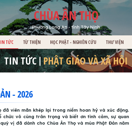
CHÙA ÂN THỌ
Phường Long An - tỉnh Tây Ninh
HỦ
TIN TỨC
TỪ THIỆN
HỌC PHẬT - NGHIÊN CỨU
THƯ VIỆN
TIN TỨC
PHẬT GIÁO VÀ XÃ HỘI
ẢN - 2026
ọ đã viên mãn khép lại trong niềm hoan hỷ và xúc động.
Tổ chức vô cùng trân trọng và biết ơn tình cảm, sự quan
 quý vị đã dành cho Chùa Ân Thọ và mùa Phật Đản năm