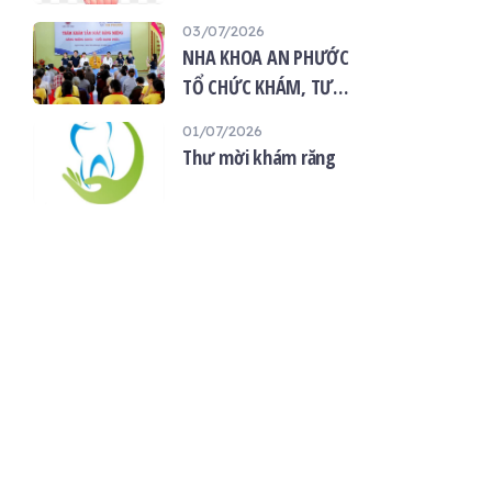
“Giọt máu hiếu thảo -
03/07/2026
mùa Vu lan”
NHA KHOA AN PHƯỚC
TỔ CHỨC KHÁM, TƯ
VẤN SỨC KHỎE RĂNG
01/07/2026
MIỆNG MIỄN PHÍ TẠI
Thư mời khám răng
CHÙA ÂN THỌ