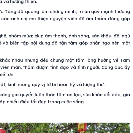
ia và hướng thiện.
đức Tăng đã quang lâm chứng minh; tri ân quý mạnh thường
à các anh chị em thiện nguyện viên đã âm thầm đóng góp
 nghệ, nhóm múa; ekip âm thanh, ánh sáng, sân khấu; đội ngũ
kế và biên tập nội dung đã tận tâm góp phần tạo nên một
 khác nhau nhưng đều chung một tấm lòng hướng về Tam
viên mãn, thắm đượm tình đạo và tình người. Công đức ấy
iết ơn.
ất, kính mong quý vị từ bi hoan hỷ và lượng thứ.
ùng gia quyến luôn thân tâm an lạc, sức khỏe dồi dào, gia
ặp nhiều điều tốt đẹp trong cuộc sống.