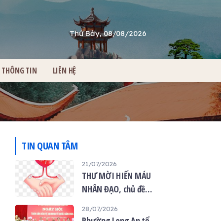
Thứ Bảy, 08/08/2026
THÔNG TIN
LIÊN HỆ
TIN QUAN TÂM
21/07/2026
THƯ MỜI HIẾN MÁU
NHÂN ĐẠO, chủ đề
“Giọt máu hiếu thảo -
28/07/2026
mùa Vu lan”
Phường Long An tổ