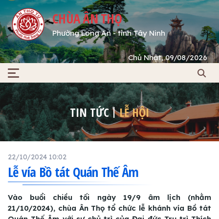
CHÙA ÂN THỌ
Phường Long An - tỉnh Tây Ninh
Chủ Nhật, 09/08/2026
TIN TỨC
LỄ HỘI
22/10/2024 10:02
Lễ vía Bồ tát Quán Thế Âm
Vào buổi chiều tối ngày 19/9 âm lịch (nhằm
21/10/2024), chùa Ân Thọ tổ chức lễ khánh vía Bồ tát
Quán Thế Âm với sự chủ trì của Đại đức Trụ trì Thích