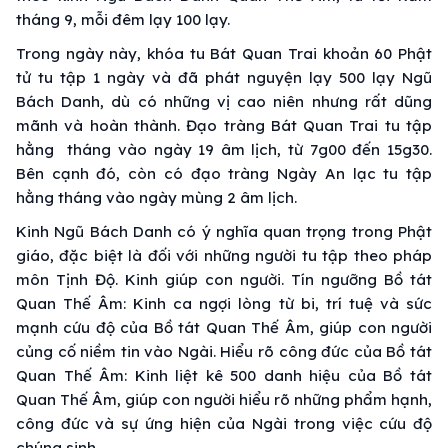
tháng 9, mỗi đêm lạy 100 lạy.
Trong ngày này, khóa tu Bát Quan Trai khoản 60 Phật
tử tu tập 1 ngày và đã phát nguyện lạy 500 lạy Ngũ
Bách Danh, dù có những vị cao niên nhưng rất dũng
mãnh và hoàn thành. Đạo tràng Bát Quan Trai tu tập
hằng tháng vào ngày 19 âm lịch, từ 7g00 đến 15g30.
Bên cạnh đó, còn có đạo tràng Ngày An lạc tu tập
hằng tháng vào ngày mùng 2 âm lịch.
Kinh Ngũ Bách Danh có ý nghĩa quan trọng trong Phật
giáo, đặc biệt là đối với những người tu tập theo pháp
môn Tịnh Độ. Kinh giúp con người. Tín ngưỡng Bồ tát
Quan Thế Âm: Kinh ca ngợi lòng từ bi, trí tuệ và sức
mạnh cứu độ của Bồ tát Quan Thế Âm, giúp con người
củng cố niềm tin vào Ngài. Hiểu rõ công đức của Bồ tát
Quan Thế Âm: Kinh liệt kê 500 danh hiệu của Bồ tát
Quan Thế Âm, giúp con người hiểu rõ những phẩm hạnh,
công đức và sự ứng hiện của Ngài trong việc cứu độ
chúng sinh.