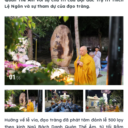
Lệ Ngôn và sự tham dự của đạo tràng.
01
/
36
Hướng về lễ vía, đạo tràng đã phát tâm đảnh lễ 500 lạy
theo kinh Ngũ Bách Danh Quán Thế Âm, từ tối Rằm