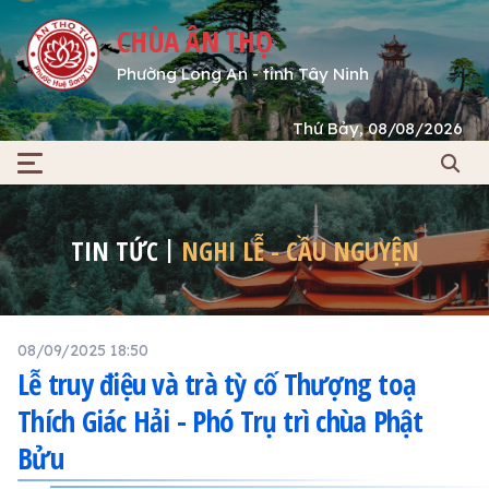
CHÙA ÂN THỌ
Phường Long An - tỉnh Tây Ninh
Thứ Bảy, 08/08/2026
TIN TỨC
NGHI LỄ - CẦU NGUYỆN
08/09/2025 18:50
Lễ truy điệu và trà tỳ cố Thượng toạ
Thích Giác Hải - Phó Trụ trì chùa Phật
Bửu