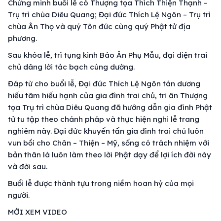
Chứng minh buổi lễ có Thượng tọa Thích Thiện Thạnh –
Trụ trì chùa Diêu Quang; Đại đức Thích Lệ Ngôn – Trụ trì
chùa Ân Thọ và quý Tôn đức cùng quý Phật tử địa
phương.
Sau khóa lễ, trì tụng kinh Báo Ân Phụ Mẫu, đại diện trai
chủ dâng lời tác bạch cúng dường.
Đáp từ cho buổi lễ, Đại đức Thích Lệ Ngôn tán dương
hiếu tâm hiếu hạnh của gia đình trai chủ, tri ân Thượng
tọa Trụ trì chùa Diêu Quang đã hướng dẫn gia đình Phật
tử tu tập theo chánh pháp và thực hiện nghi lễ trang
nghiêm này. Đại đức khuyến tấn gia đình trai chủ luôn
vun bồi cho Chân – Thiện – Mỹ, sống có trách nhiệm với
bản thân là luôn làm theo lời Phật dạy để lợi ích đời này
và đời sau.
Buổi lễ được thành tựu trong niềm hoan hỷ của mọi
người.
MỜI XEM VIDEO