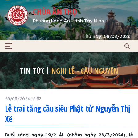
CHÙA ÂN THỌ
Phường Long An - tỉnh Tây Ninh
Thứ Bảy, 08/08/2026
TIN TỨC
NGHI LỄ - CẦU NGUYỆN
28/03/2024 18:33
Lễ trai tăng cầu siêu Phật tử Nguyễn Thị
Xê
Buổi sáng ngày 19/2 ÂL (nhằm ngày 28/3/2024), lễ