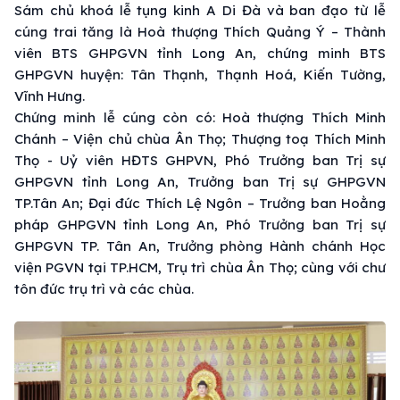
Sám chủ khoá lễ tụng kinh A Di Đà và ban đạo từ lễ
cúng trai tăng là Hoà thượng Thích Quảng Ý – Thành
viên BTS GHPGVN tỉnh Long An, chứng minh BTS
GHPGVN huyện: Tân Thạnh, Thạnh Hoá, Kiến Tường,
Vĩnh Hưng.
Chứng minh lễ cúng còn có: Hoà thượng Thích Minh
Chánh – Viện chủ chùa Ân Thọ; Thượng toạ Thích Minh
Thọ - Uỷ viên HĐTS GHPVN, Phó Trưởng ban Trị sự
GHPGVN tỉnh Long An, Trưởng ban Trị sự GHPGVN
TP.Tân An; Đại đức Thích Lệ Ngôn – Trưởng ban Hoằng
pháp GHPGVN tỉnh Long An, Phó Trưởng ban Trị sự
GHPGVN TP. Tân An, Trưởng phòng Hành chánh Học
viện PGVN tại TP.HCM, Trụ trì chùa Ân Thọ; cùng với chư
tôn đức trụ trì và các chùa.