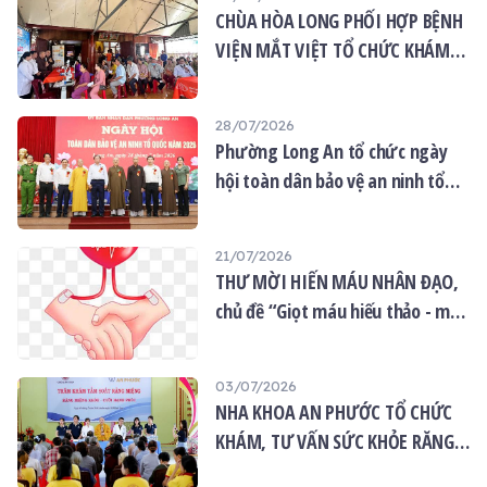
CHÙA HÒA LONG PHỐI HỢP BỆNH
VIỆN MẮT VIỆT TỔ CHỨC KHÁM
MẮT MIỄN PHÍ CHO 120 NGƯỜI
DÂN
28/07/2026
Phường Long An tổ chức ngày
hội toàn dân bảo vệ an ninh tổ
quốc năm 2026
21/07/2026
THƯ MỜI HIẾN MÁU NHÂN ĐẠO,
chủ đề “Giọt máu hiếu thảo - mùa
Vu lan”
03/07/2026
NHA KHOA AN PHƯỚC TỔ CHỨC
KHÁM, TƯ VẤN SỨC KHỎE RĂNG
MIỆNG MIỄN PHÍ TẠI CHÙA ÂN