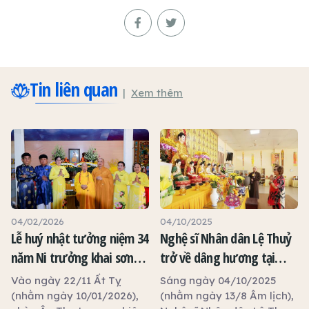
Tin liên quan
Xem thêm
04/02/2026
04/10/2025
Lễ huý nhật tưởng niệm 34
Nghệ sĩ Nhân dân Lệ Thuỷ
năm Ni trưởng khai sơn
trở về dâng hương tại
chùa Ân Thọ viên tịch
chùa Ân Thọ
Vào ngày 22/11 Ất Tỵ
Sáng ngày 04/10/2025
(nhằm ngày 10/01/2026),
(nhằm ngày 13/8 Âm lịch),