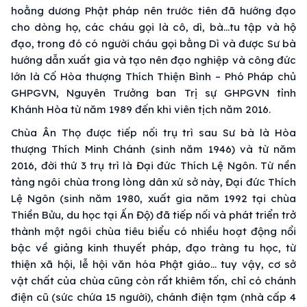
hoằng dương Phật pháp nên trước tiên đã hướng đạo
cho dòng họ, các cháu gọi là cô, dì, bà…tu tập và hộ
đạo, trong đó có người cháu gọi bằng Dì và được Sư bà
hướng dẫn xuất gia và tạo nên đạo nghiệp và công đức
lớn là Cố Hòa thượng Thích Thiện Bình – Phó Pháp chủ
GHPGVN, Nguyên Trưởng ban Trị sự GHPGVN tỉnh
Khánh Hòa từ năm 1989 đến khi viên tịch năm 2016.
Chùa Ân Thọ được tiếp nối trụ trì sau Sư bà là Hòa
thượng Thích Minh Chánh (sinh năm 1946) và từ năm
2016, đời thứ 3 trụ trì là Đại đức Thích Lệ Ngôn. Từ nền
tảng ngôi chùa trong lòng dân xứ sở này, Đại đức Thích
Lệ Ngôn (sinh năm 1980, xuất gia năm 1992 tại chùa
Thiền Bửu, du học tại Ấn Độ) đã tiếp nối và phát triển trở
thành một ngôi chùa tiêu biểu có nhiều hoạt động nổi
bậc về giảng kinh thuyết pháp, đạo tràng tu học, từ
thiện xã hội, lễ hội văn hóa Phật giáo… tuy vậy, cơ sở
vật chất của chùa cũng còn rất khiêm tốn, chỉ có chánh
điện cũ (sức chứa 15 người), chánh điện tạm (nhà cấp 4