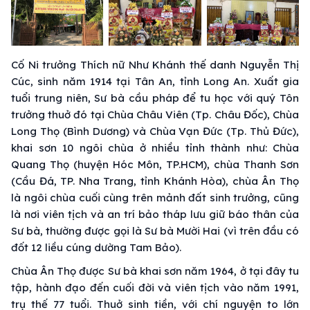
Cố Ni trưởng Thích nữ Như Khánh thế danh Nguyễn Thị
Cúc, sinh năm 1914 tại Tân An, tỉnh Long An. Xuất gia
tuổi trung niên, Sư bà cầu pháp để tu học với quý Tôn
trưởng thuở đó tại Chùa Châu Viên (Tp. Châu Đốc), Chùa
Long Thọ (Bình Dương) và Chùa Vạn Đức (Tp. Thủ Đức),
khai sơn 10 ngôi chùa ở nhiều tỉnh thành như: Chùa
Quang Thọ (huyện Hóc Môn, TP.HCM), chùa Thanh Sơn
(Cầu Đá, TP. Nha Trang, tỉnh Khánh Hòa), chùa Ân Thọ
là ngôi chùa cuối cùng trên mảnh đất sinh trưởng, cũng
là nơi viên tịch và an trí bảo tháp lưu giữ báo thân của
Sư bà, thường được gọi là Sư bà Mười Hai (vì trên đầu có
đốt 12 liều cúng dường Tam Bảo).
Chùa Ân Thọ được Sư bà khai sơn năm 1964, ở tại đây tu
tập, hành đạo đến cuối đời và viên tịch vào năm 1991,
trụ thế 77 tuổi. Thuở sinh tiền, với chí nguyện to lớn