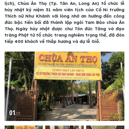
lịch), Chùa Ân Thọ (Tp. Tân An, Long An) tổ chức lễ
húy nhật kỷ niệm 31 năm viên tịch của Cố Ni trưởng
Thích nữ Như Khánh với lòng nhớ ơn hướng đến công
đức bậc tiền bối đã thành lập ngôi Tam Bảo chùa Ân
Thọ. Ngày húy nhật được chư Tôn đức Tăng và đạo
tràng Phật tử tổ chức trang nghiêm trọng thể, đã đón
tiếp 400 khách về thắp hương và dự lễ Giỗ.
01
/
21