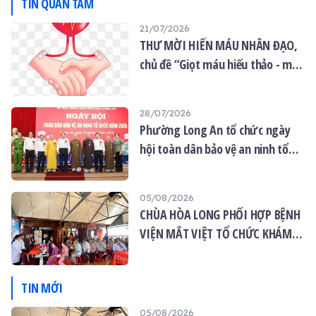
TIN QUAN TÂM
GHPGVN tỉnh Tây Ninh, là
21/07/2026
trưởng tử của cố Hoà
THƯ MỜI HIẾN MÁU NHÂN ĐẠO,
thượng) và bổn tự thực
hiện. Địa danh cũ là xã
chủ đề “Giọt máu hiếu thảo - mùa
Hậu Thành, huyện Cái Bè,
Vu lan”
tỉnh Tiền Giang.
28/07/2026
Phường Long An tổ chức ngày
hội toàn dân bảo vệ an ninh tổ
quốc năm 2026
05/08/2026
CHÙA HÒA LONG PHỐI HỢP BỆNH
VIỆN MẮT VIỆT TỔ CHỨC KHÁM
MẮT MIỄN PHÍ CHO 120 NGƯỜI
DÂN
TIN MỚI
05/08/2026