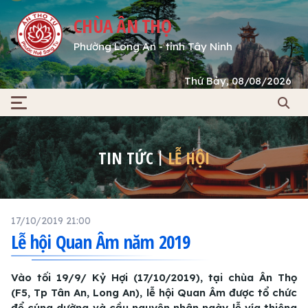
CHÙA ÂN THỌ
Phường Long An - tỉnh Tây Ninh
Thứ Bảy, 08/08/2026
TIN TỨC
LỄ HỘI
17/10/2019 21:00
Lễ hội Quan Âm năm 2019
Vào tối 19/9/ Kỷ Hợi (17/10/2019), tại chùa Ân Thọ
(F5, Tp Tân An, Long An), lễ hội Quan Âm được tổ chức
để cúng dường và cầu nguyện nhân ngày lễ vía thiêng