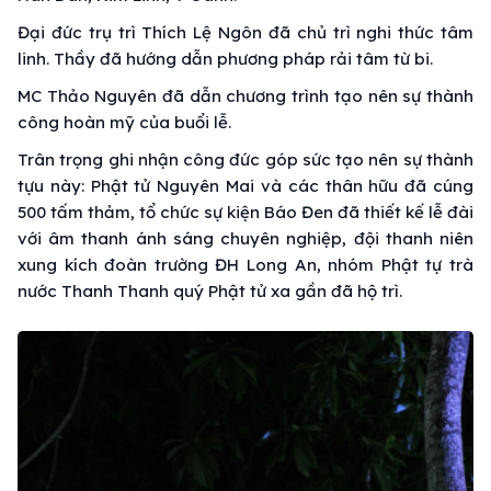
Đại đức trụ trì Thích Lệ Ngôn đã chủ trì nghi thức tâm
linh. Thầy đã hướng dẫn phương pháp rải tâm từ bi.
MC Thảo Nguyên đã dẫn chương trình tạo nên sự thành
công hoàn mỹ của buổi lễ.
Trân trọng ghi nhận công đức góp sức tạo nên sự thành
tựu này: Phật tử Nguyên Mai và các thân hữu đã cúng
500 tấm thảm, tổ chức sự kiện Báo Đen đã thiết kế lễ đài
với âm thanh ánh sáng chuyên nghiệp, đội thanh niên
xung kích đoàn trường ĐH Long An, nhóm Phật tự trà
nước Thanh Thanh quý Phật tử xa gần đã hộ trì.