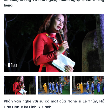
liêng.
01
/
81
Phần văn nghệ với sự có mặt của Nghệ sĩ Lệ Thủy, Hồ
Hán Dân, Kim Linh, Y Oanh.