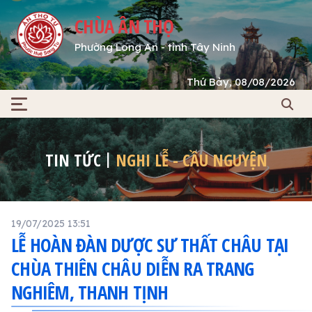
CHÙA ÂN THỌ
Phường Long An - tỉnh Tây Ninh
Thứ Bảy, 08/08/2026
TIN TỨC
NGHI LỄ - CẦU NGUYỆN
19/07/2025 13:51
LỄ HOÀN ĐÀN DƯỢC SƯ THẤT CHÂU TẠI
CHÙA THIÊN CHÂU DIỄN RA TRANG
NGHIÊM, THANH TỊNH