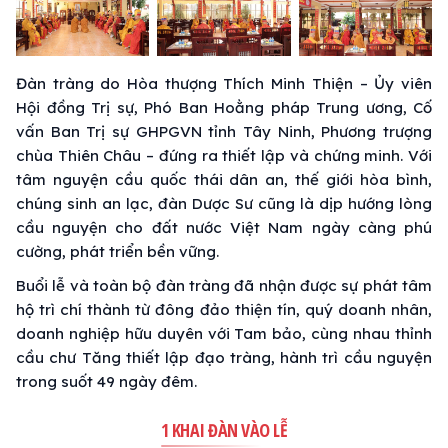
Đàn tràng do Hòa thượng Thích Minh Thiện – Ủy viên
Hội đồng Trị sự, Phó Ban Hoằng pháp Trung ương, Cố
vấn Ban Trị sự GHPGVN tỉnh Tây Ninh, Phương trượng
chùa Thiên Châu – đứng ra thiết lập và chứng minh. Với
tâm nguyện cầu quốc thái dân an, thế giới hòa bình,
chúng sinh an lạc, đàn Dược Sư cũng là dịp hướng lòng
cầu nguyện cho đất nước Việt Nam ngày càng phú
cường, phát triển bền vững.
Buổi lễ và toàn bộ đàn tràng đã nhận được sự phát tâm
hộ trì chí thành từ đông đảo thiện tín, quý doanh nhân,
doanh nghiệp hữu duyên với Tam bảo, cùng nhau thỉnh
cầu chư Tăng thiết lập đạo tràng, hành trì cầu nguyện
trong suốt 49 ngày đêm.
1 KHAI ĐÀN VÀO LỄ