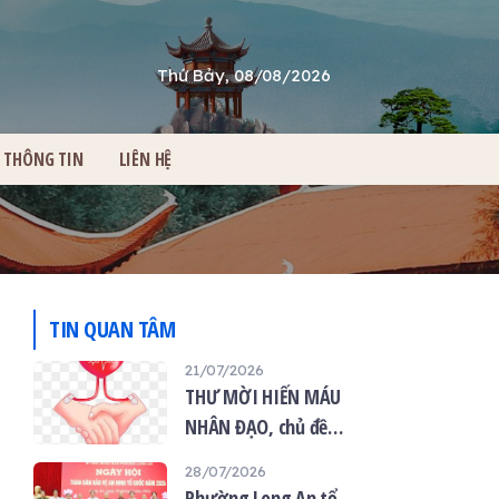
Thứ Bảy, 08/08/2026
THÔNG TIN
LIÊN HỆ
TIN QUAN TÂM
21/07/2026
THƯ MỜI HIẾN MÁU
NHÂN ĐẠO, chủ đề
“Giọt máu hiếu thảo -
28/07/2026
mùa Vu lan”
Phường Long An tổ