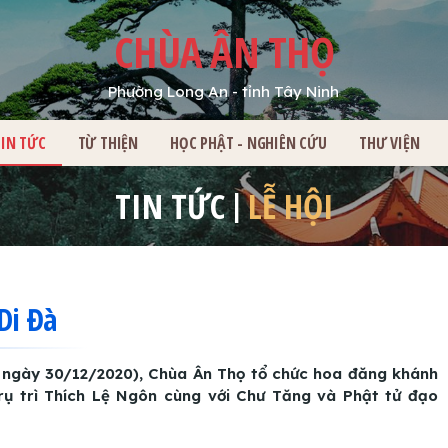
CHÙA ÂN THỌ
Phường Long An - tỉnh Tây Ninh
HỦ
TIN TỨC
TỪ THIỆN
HỌC PHẬT - NGHIÊN CỨU
THƯ VIỆN
TIN TỨC
LỄ HỘI
Di Đà
 ngày 30/12/2020), Chùa Ân Thọ tổ chức hoa đăng khánh
Trụ trì Thích Lệ Ngôn cùng với Chư Tăng và Phật tử đạo