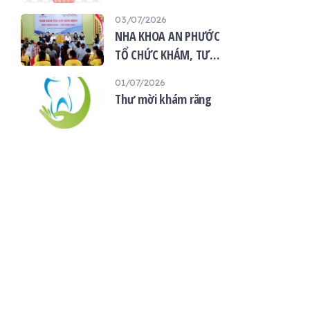
“Giọt máu hiếu thảo -
03/07/2026
mùa Vu lan”
NHA KHOA AN PHƯỚC
TỔ CHỨC KHÁM, TƯ
VẤN SỨC KHỎE RĂNG
01/07/2026
MIỆNG MIỄN PHÍ TẠI
Thư mời khám răng
CHÙA ÂN THỌ