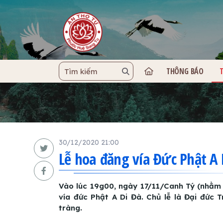
THÔNG BÁO
TRANG C
30/12/2020 21:00
Lễ hoa đăng vía Đức Phật A 
Vào lúc 19g00, ngày 17/11/Canh Tý (nhằm
vía đức Phật A Di Đà. Chủ lễ là Đại đức 
tràng.