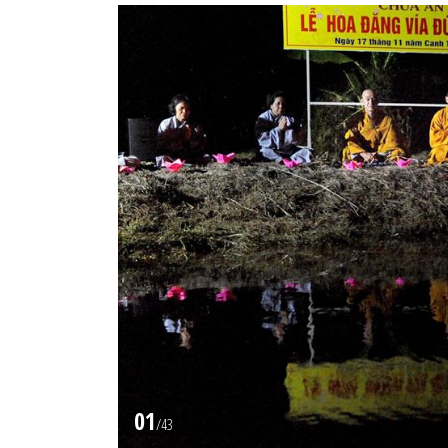
01
/
43