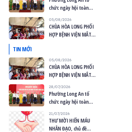
chức ngày hội toàn
dân bảo vệ an ninh tổ
05/08/2026
quốc năm 2026
CHÙA HÒA LONG PHỐI
HỢP BỆNH VIỆN MẮT
VIỆT TỔ CHỨC KHÁM
TIN MỚI
MẮT MIỄN PHÍ CHO 120
NGƯỜI DÂN
05/08/2026
CHÙA HÒA LONG PHỐI
HỢP BỆNH VIỆN MẮT
VIỆT TỔ CHỨC KHÁM
28/07/2026
MẮT MIỄN PHÍ CHO 120
Phường Long An tổ
NGƯỜI DÂN
chức ngày hội toàn
dân bảo vệ an ninh tổ
21/07/2026
quốc năm 2026
THƯ MỜI HIẾN MÁU
NHÂN ĐẠO, chủ đề