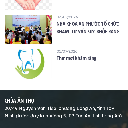
Vu lan”
03/07/2026
NHA KHOA AN PHƯỚC TỔ CHỨC
KHÁM, TƯ VẤN SỨC KHỎE RĂNG
MIỆNG MIỄN PHÍ TẠI CHÙA ÂN
THỌ
01/07/2026
Thư mời khám răng
CHÙA ÂN THỌ
20/49 Nguyễn Văn Tiếp, phường Long An, tỉnh Tây
Ninh (trước đây là phường 5, TP. Tân An, tỉnh Long An)