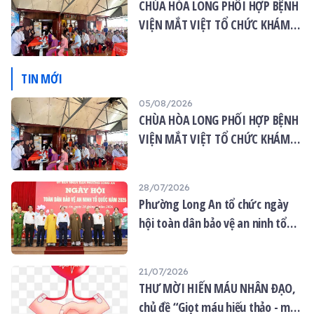
CHÙA HÒA LONG PHỐI HỢP BỆNH
VIỆN MẮT VIỆT TỔ CHỨC KHÁM
MẮT MIỄN PHÍ CHO 120 NGƯỜI
DÂN
TIN MỚI
05/08/2026
CHÙA HÒA LONG PHỐI HỢP BỆNH
VIỆN MẮT VIỆT TỔ CHỨC KHÁM
MẮT MIỄN PHÍ CHO 120 NGƯỜI
DÂN
28/07/2026
Phường Long An tổ chức ngày
hội toàn dân bảo vệ an ninh tổ
quốc năm 2026
21/07/2026
THƯ MỜI HIẾN MÁU NHÂN ĐẠO,
chủ đề “Giọt máu hiếu thảo - mùa