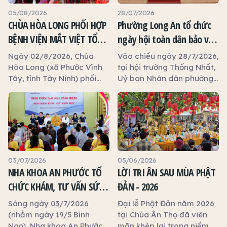
05/08/2026
28/07/2026
CHÙA HÒA LONG PHỐI HỢP
Phường Long An tổ chức
BỆNH VIỆN MẮT VIỆT TỔ
ngày hội toàn dân bảo vệ
CHỨC KHÁM MẮT MIỄN PHÍ
an ninh tổ quốc năm 2026
Ngày 02/8/2026, Chùa
Vào chiều ngày 28/7/2026,
CHO 120 NGƯỜI DÂN
Hòa Long (xã Phước Vĩnh
tại hội trường Thống Nhất,
Tây, tỉnh Tây Ninh) phối
Uỷ ban Nhân dân phường
hợp cùng Bệnh viện Mắt
Long An tổ chức ngày hội
Việt (phường Tân Định,
toàn dân bảo vệ an ninh
TP.HCM) tổ chức chương
tổ quốc năm 2026.
trình khám, tầm soát các
bệnh lý về mắt miễn phí
dành cho người dân địa
phương và Phật tử. Chương
03/07/2026
05/06/2026
trình diễn ra trong không
NHA KHOA AN PHƯỚC TỔ
LỜI TRI ÂN SAU MÙA PHẬT
khí hoan hỷ, chu đáo, phục
CHỨC KHÁM, TƯ VẤN SỨC
ĐẢN - 2026
vụ 120 người đến khám, tư
KHỎE RĂNG MIỆNG MIỄN
vấn, cấp phát thuốc miễn
Sáng ngày 03/7/2026
Đại lễ Phật Đản năm 2026
phí và kiểm tra sức khỏe
PHÍ TẠI CHÙA ÂN THỌ
(nhằm ngày 19/5 Bính
tại Chùa Ân Thọ đã viên
về mắt. Hoạt động nhằm
Ngọ), Nha khoa An Phước
mãn khép lại trong niềm