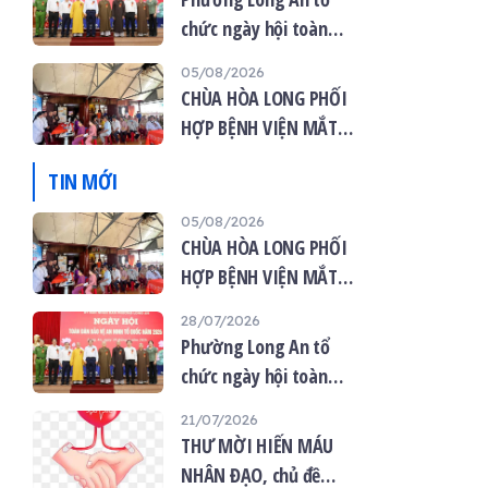
chức ngày hội toàn
dân bảo vệ an ninh tổ
05/08/2026
quốc năm 2026
CHÙA HÒA LONG PHỐI
HỢP BỆNH VIỆN MẮT
VIỆT TỔ CHỨC KHÁM
TIN MỚI
MẮT MIỄN PHÍ CHO 120
NGƯỜI DÂN
05/08/2026
CHÙA HÒA LONG PHỐI
HỢP BỆNH VIỆN MẮT
VIỆT TỔ CHỨC KHÁM
28/07/2026
MẮT MIỄN PHÍ CHO 120
Phường Long An tổ
NGƯỜI DÂN
chức ngày hội toàn
dân bảo vệ an ninh tổ
21/07/2026
quốc năm 2026
THƯ MỜI HIẾN MÁU
NHÂN ĐẠO, chủ đề