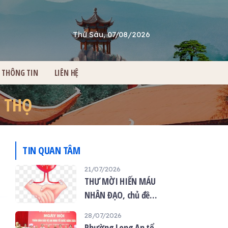
Thứ Sáu, 07/08/2026
THÔNG TIN
LIÊN HỆ
 THỌ
TIN QUAN TÂM
21/07/2026
THƯ MỜI HIẾN MÁU
NHÂN ĐẠO, chủ đề
“Giọt máu hiếu thảo -
28/07/2026
mùa Vu lan”
Phường Long An tổ