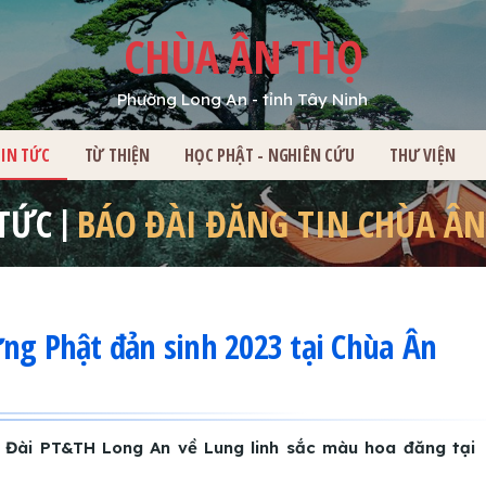
CHÙA ÂN THỌ
Phường Long An - tỉnh Tây Ninh
HỦ
TIN TỨC
TỪ THIỆN
HỌC PHẬT - NGHIÊN CỨU
THƯ VIỆN
 TỨC
BÁO ĐÀI ĐĂNG TIN CHÙA ÂN
ng Phật đản sinh 2023 tại Chùa Ân
 Đài PT&TH Long An về Lung linh sắc màu hoa đăng tại