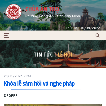
CHÙA ÂN THỌ
Phường Long An - tỉnh Tây Ninh
Thứ Hai, 10/08/2026
TIN TỨC
LỄ HỘI
28/11/2023 21:41
Khóa lễ sám hối và nghe pháp
DFDFFF