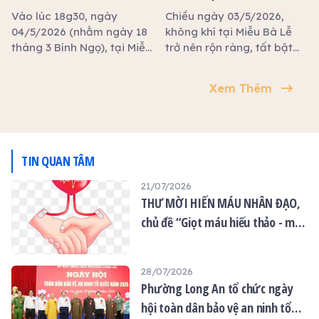
LÒNG QUÊ HƯƠNG
KỲ AN
Đêm cuối là 15 tháng Tư
Vào lúc 18g30, ngày
Chiều ngày 03/5/2026,
04/5/2026 (nhằm ngày 18
không khí tại Miễu Bà Lễ
tháng 3 Bính Ngọ), tại Miễu
trở nên rộn ràng, tất bật
Bà Lễ (xã Vàm Cỏ, tỉnh Tây
với các công tác chuẩn bị
Ninh) đã trang nghiêm
cho đại lễ diễn ra vào
Xem Thêm
diễn ra đêm hoa đăng
ngày mai. Từ điện thờ
trong khuôn khổ lễ cầu an.
chính đến khuôn viên xung
quanh đều được chưng
dọn trang nghiêm, nổi bật
với đôi phụng lớn uốn lượn,
TIN QUAN TÂM
biểu trưng cho sự linh
21/07/2026
thiêng và cao quý. Hương
THƯ MỜI HIẾN MÁU NHÂN ĐẠO,
hoa, lễ phẩm được bày
biện tươm tất, tạo nên
chủ đề “Giọt máu hiếu thảo - mùa
không gian thanh tịnh và
Vu lan”
thành kính.
28/07/2026
Phường Long An tổ chức ngày
hội toàn dân bảo vệ an ninh tổ