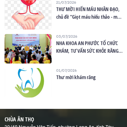
21/07/2026
THƯ MỜI HIẾN MÁU NHÂN ĐẠO,
chủ đề “Giọt máu hiếu thảo - mùa
Vu lan”
03/07/2026
NHA KHOA AN PHƯỚC TỔ CHỨC
KHÁM, TƯ VẤN SỨC KHỎE RĂNG
MIỆNG MIỄN PHÍ TẠI CHÙA ÂN
THỌ
01/07/2026
Thư mời khám răng
CHÙA ÂN THỌ