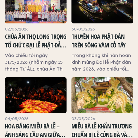
02/06/2026
30/05/2026
CHÙA ÂN THỌ LONG TRỌNG
THUYỀN HOA PHẬT ĐẢN
TỔ CHỨC ĐẠI LỄ PHẬT ĐẢN
TRÊN SÔNG VÀM CỎ TÂY
NĂM 2026
Vào chiều tối ngày
Trong không khí hân hoan
31/5/2026 (nhằm ngày 15
kính mừng Đại lễ Phật đản
tháng Tư ÂL), chùa Ân Thọ
năm 2026, vào chiều tối
(phường Long An, tỉnh Tây
ngày 29/5/2026 (nhằm
Ninh) đã long trọng tổ
ngày 13 tháng Tư ÂL),
chức Đại lễ Phật đản năm
chương trình Thuyền hoa
2026 trong không khí
Phật đản đã được trọng
trang nghiêm, hoan hỷ và
thể khai mạc trên Du
thắm tình đạo vị.
thuyền Tây Ninh, xuôi
dòng sông Vàm Cỏ Tây từ
04/05/2026
03/05/2026
cầu Tân An đến cầu Vàm
HOA ĐĂNG MIỄU BÀ LỄ –
MIỄU BÀ LỄ KHẨN TRƯƠNG
Cỏ Tây, thuộc phường
ÁNH SÁNG CẦU AN GIỮA
CHUẨN BỊ LỄ CÚNG BÀ VÀ
Long An, tỉnh Tây Ninh.