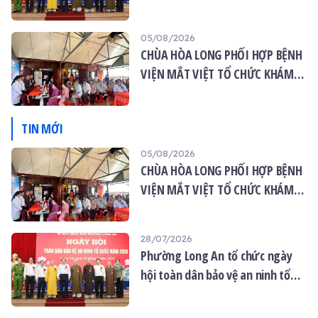
quốc năm 2026
05/08/2026
CHÙA HÒA LONG PHỐI HỢP BỆNH
VIỆN MẮT VIỆT TỔ CHỨC KHÁM
MẮT MIỄN PHÍ CHO 120 NGƯỜI
DÂN
TIN MỚI
05/08/2026
CHÙA HÒA LONG PHỐI HỢP BỆNH
VIỆN MẮT VIỆT TỔ CHỨC KHÁM
MẮT MIỄN PHÍ CHO 120 NGƯỜI
DÂN
28/07/2026
Phường Long An tổ chức ngày
hội toàn dân bảo vệ an ninh tổ
quốc năm 2026