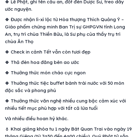
🍀 Lễ Phật, ghi tên cầu an, đốt đèn Dược Sư, treo dây
ước nguyện.
🍀 Được nhận lì-xì lộc từ Hòa thượng Thích Quảng Ý –
Giáo phẩm chứng minh Ban Trị sự GHPGVN tỉnh Long
An, trụ trì chùa Thiền Bửu, là Sư phụ của thầy trụ trì
chùa Ân Thọ
🍀 Check in cảnh Tết vẫn còn tươi đẹp
🍀 Thả đèn hoa đăng bên ao ước
🍀 Thưởng thức món cháo cực ngon
🍀 Thưởng thức tiệc buffet bánh trái nước với 50 món
đặc sắc và phong phú
🍀 Thưởng thức văn nghệ nhiều cung bậc cảm xúc với
nhiều tiết mục phù hợp với tất cả lứa tuổi
Và nhiều điều hoan hỷ khác.
🌷 Khai giảng khóa tu 1 ngày Bát Quan Trai vào ngày 19
tháng Giêng (từ 7g30 đến 4g00 chiều). Quý Phật tử sắp