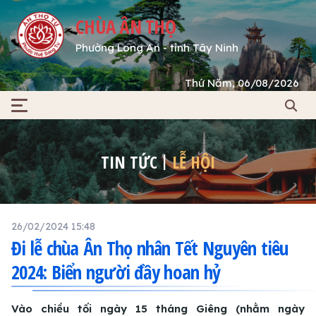
CHÙA ÂN THỌ
Phường Long An - tỉnh Tây Ninh
Thứ Năm, 06/08/2026
TIN TỨC
LỄ HỘI
26/02/2024 15:48
Đi lễ chùa Ân Thọ nhân Tết Nguyên tiêu
2024: Biển người đầy hoan hỷ
Vào chiều tối ngày 15 tháng Giêng (nhằm ngày