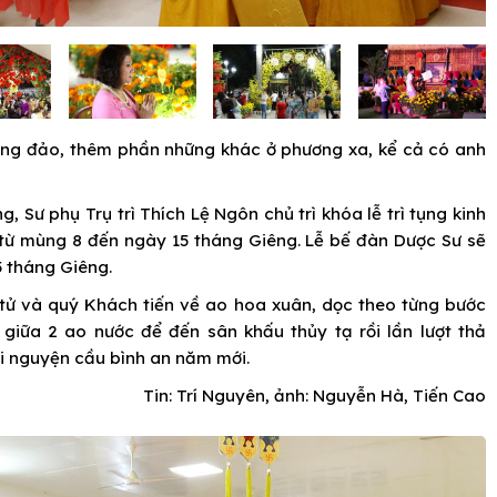
ông đảo, thêm phần những khác ở phương xa, kể cả có anh
g, Sư phụ Trụ trì Thích Lệ Ngôn chủ trì khóa lễ trì tụng kinh
từ mùng 8 đến ngày 15 tháng Giêng. Lễ bế đàn Dược Sư sẽ
5 tháng Giêng.
t tử và quý Khách tiến về ao hoa xuân, dọc theo từng bước
giữa 2 ao nước để đến sân khấu thủy tạ rồi lần lượt thả
i nguyện cầu bình an năm mới.
Tin: Trí Nguyên, ảnh: Nguyễn Hà, Tiến Cao