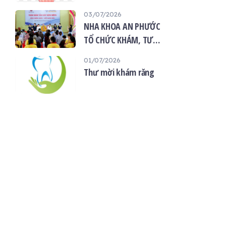
“Giọt máu hiếu thảo -
03/07/2026
mùa Vu lan”
NHA KHOA AN PHƯỚC
TỔ CHỨC KHÁM, TƯ
VẤN SỨC KHỎE RĂNG
01/07/2026
MIỆNG MIỄN PHÍ TẠI
Thư mời khám răng
CHÙA ÂN THỌ