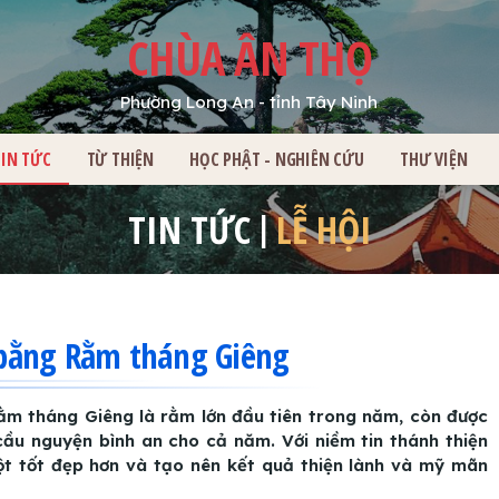
CHÙA ÂN THỌ
Phường Long An - tỉnh Tây Ninh
HỦ
TIN TỨC
TỪ THIỆN
HỌC PHẬT - NGHIÊN CỨU
THƯ VIỆN
TIN TỨC
LỄ HỘI
bằng Rằm tháng Giêng
rằm tháng Giêng là rằm lớn đầu tiên trong năm, còn được
 cầu nguyện bình an cho cả năm. Với niềm tin thánh thiện
t tốt đẹp hơn và tạo nên kết quả thiện lành và mỹ mãn