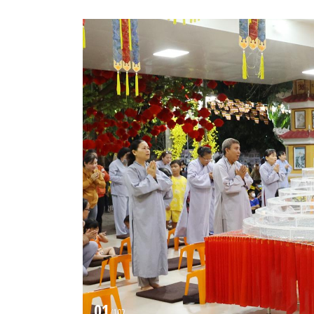
01
/
102