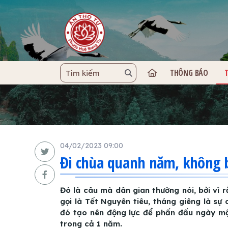
THÔNG BÁO
TRANG C
04/02/2023 09:00
Đi chùa quanh năm, không 
Đó là câu mà dân gian thường nói, bởi vì 
gọi là Tết Nguyên tiêu, tháng giêng là sự
đó tạo nên động lực để phấn đấu ngày mộ
trong cả 1 năm.