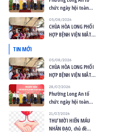
chức ngày hội toàn
dân bảo vệ an ninh tổ
05/08/2026
quốc năm 2026
CHÙA HÒA LONG PHỐI
HỢP BỆNH VIỆN MẮT
VIỆT TỔ CHỨC KHÁM
TIN MỚI
MẮT MIỄN PHÍ CHO 120
NGƯỜI DÂN
05/08/2026
CHÙA HÒA LONG PHỐI
HỢP BỆNH VIỆN MẮT
VIỆT TỔ CHỨC KHÁM
28/07/2026
MẮT MIỄN PHÍ CHO 120
Phường Long An tổ
NGƯỜI DÂN
chức ngày hội toàn
dân bảo vệ an ninh tổ
21/07/2026
quốc năm 2026
THƯ MỜI HIẾN MÁU
NHÂN ĐẠO, chủ đề