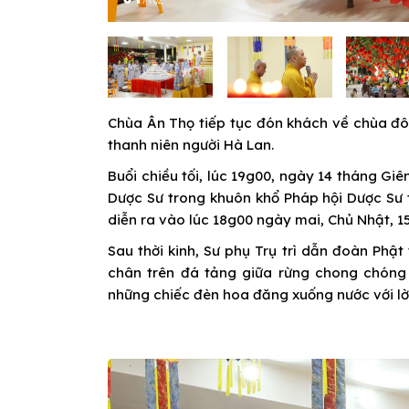
Chùa Ân Thọ tiếp tục đón khách về chùa đ
thanh niên người Hà Lan.
Buổi chiều tối, lúc 19g00, ngày 14 tháng Giên
Dược Sư trong khuôn khổ Pháp hội Dược Sư 
diễn ra vào lúc 18g00 ngày mai, Chủ Nhật, 1
Sau thời kinh, Sư phụ Trụ trì dẫn đoàn Phậ
chân trên đá tảng giữa rừng chong chóng 
những chiếc đèn hoa đăng xuống nước với lờ