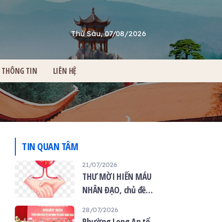
Thứ Sáu, 07/08/2026
THÔNG TIN
LIÊN HỆ
TIN QUAN TÂM
21/07/2026
THƯ MỜI HIẾN MÁU
NHÂN ĐẠO, chủ đề
“Giọt máu hiếu thảo -
28/07/2026
mùa Vu lan”
Phường Long An tổ