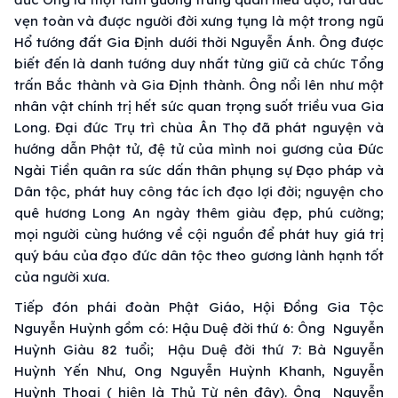
vẹn toàn và được người đời xưng tụng là một trong ngũ
Hổ tướng đất Gia Định dưới thời Nguyễn Ánh. Ông được
biết đến là danh tướng duy nhất từng giữ cả chức Tổng
trấn Bắc thành và Gia Định thành. Ông nổi lên như một
nhân vật chính trị hết sức quan trọng suốt triều vua Gia
Long. Đại đức Trụ trì chùa Ân Thọ đã phát nguyện và
hướng dẫn Phật tử, đệ tử của mình noi gương của Đức
Ngài Tiền quân ra sức dấn thân phụng sự Đạo pháp và
Dân tộc, phát huy công tác ích đạo lợi đời; nguyện cho
quê hương Long An ngày thêm giàu đẹp, phú cường;
mọi người cùng hướng về cội nguồn để phát huy giá trị
quý báu của đạo đức dân tộc theo gương lành hạnh tốt
của người xưa.
Tiếp đón phái đoàn Phật Giáo, Hội Đồng Gia Tộc
Nguyễn Huỳnh gồm có: Hậu Duệ đời thứ 6: Ông Nguyễn
Huỳnh Giàu 82 tuổi; Hậu Duệ đời thứ 7: Bà Nguyễn
Huỳnh Yến Như, Ong Nguyễn Huỳnh Khanh, Nguyễn
Huỳnh Thoại ( hiện là Thủ Từ nên đây). Ông Nguyễn