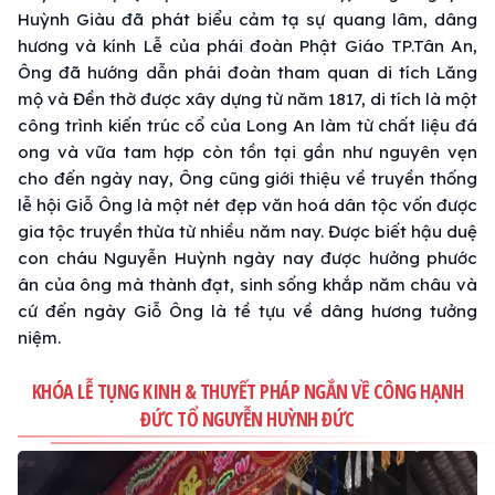
Huỳnh Giàu đã phát biểu cảm tạ sự quang lâm, dâng
hương và kính Lễ của phái đoàn Phật Giáo TP.Tân An,
Ông đã hướng dẫn phái đoàn tham quan di tích Lăng
mộ và Đền thờ được xây dựng từ năm 1817, di tích là một
công trình kiến trúc cổ của Long An làm từ chất liệu đá
ong và vữa tam hợp còn tồn tại gần như nguyên vẹn
cho đến ngày nay, Ông cũng giới thiệu về truyền thống
lễ hội Giỗ Ông là một nét đẹp văn hoá dân tộc vốn được
gia tộc truyền thừa từ nhiều năm nay. Được biết hậu duệ
con cháu Nguyễn Huỳnh ngày nay được hưởng phước
ân của ông mà thành đạt, sinh sống khắp năm châu và
cứ đến ngày Giỗ Ông là tề tựu về dâng hương tưởng
niệm.
KHÓA LỄ TỤNG KINH & THUYẾT PHÁP NGẮN VỀ CÔNG HẠNH
ĐỨC TỔ NGUYỄN HUỲNH ĐỨC