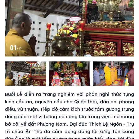
01
/
35
Buổi Lễ diễn ra trang nghiêm với phần nghi thức tụng
kinh cầu an, nguyện cầu cho Quốc thái, dân an, phong
điều, vũ thuận. Tiếp đó cảm kích trước tấm gương trung
dũng của một vị tướng có công lớn trong việc mở mang
bờ cõi về đất Phương Nam, Đại đức Thích Lệ Ngôn - Trụ
trì chùa Ân Thọ đã cảm động dâng lời xưng tán công
đức Ông là một tấm gương trung quân hiếu đạo, tài đức